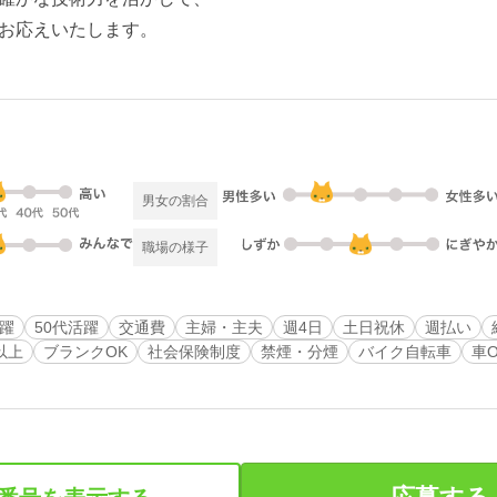
お応えいたします。
男女の割合
職場の様子
活躍
50代活躍
交通費
主婦・主夫
週4日
土日祝休
週払い
以上
ブランクOK
社会保険制度
禁煙・分煙
バイク自転車
車O