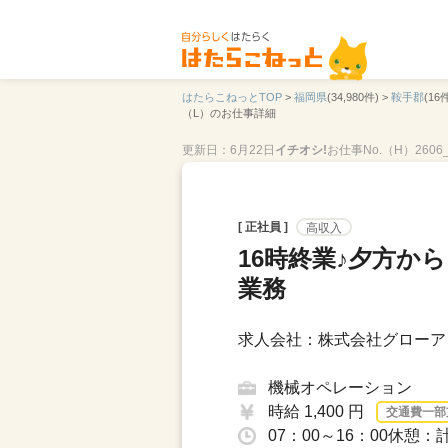
はたらこねっとTOP
>
福岡県
(34,980件) >
鞍手郡
(16件
（L）のお仕事詳細
更新日：6月22日
イチオシ!
お仕事No.（H）260
[ 正社員 ]
高収入
16時終業♪夕方か
業務
求人会社：株式会社グローア
機械オペレーション
時給 1,400 円
交通費一部
07：00～16：00休憩：