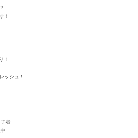
？
す！
り！
レッシュ！
修了者
躍中！