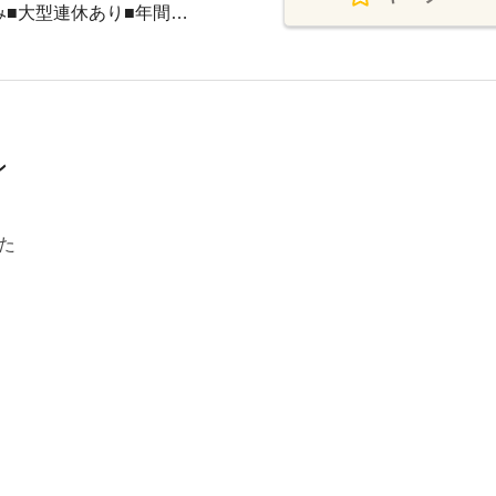
み■大型連休あり■年間…
ン
た