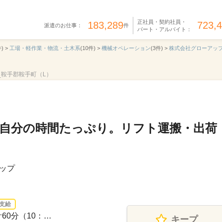
正社員・契約社員・
183,289
723,
派遣のお仕事：
件
パート・アルバイト：
) >
工場・軽作業・物流・土木系
(10件) >
機械オペレーション
(3件) >
株式会社グローアッ
6_鞍手郡鞍手町（L）
ら自分の時間たっぷり。リフト運搬・出荷
ップ
支給
計60分（10：…
キープ