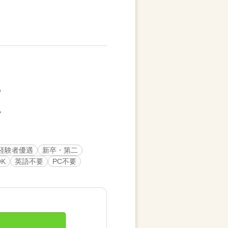
経験者優遇
新卒・第二
K
英語不要
PC不要