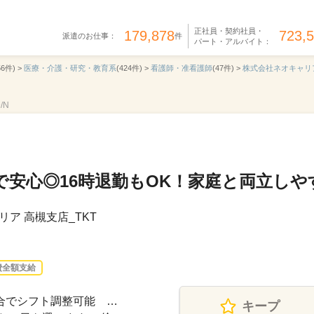
正社員・契約社員・
179,878
723,
派遣のお仕事：
件
パート・アルバイト：
56件) >
医療・介護・研究・教育系
(424件) >
看護師・准看護師
(47件) >
株式会社ネオキャリ
/N
で安心◎16時退勤もOK！家庭と両立しや
ア 高槻支店_TKT
費全額支給
都合でシフト調整可能 …
キープ