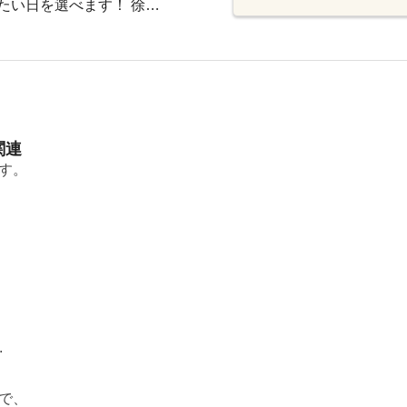
たい日を選べます！ 徐…
関連
す。
.
で、