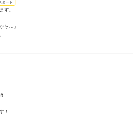
スタート
ます。
から…」
。
能
す！