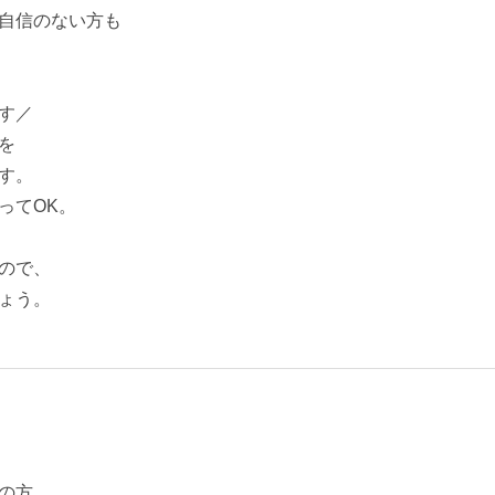
自信のない方も
す／
を
す。
ってOK。
ので、
ょう。
の方