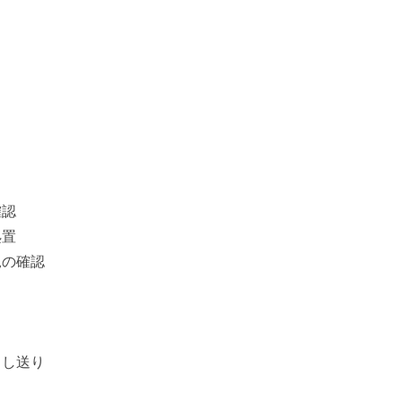
確認
処置
況の確認
申し送り