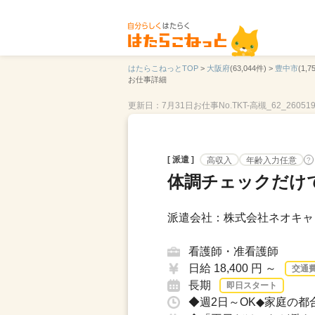
はたらこねっとTOP
>
大阪府
(63,044件) >
豊中市
(1,7
お仕事詳細
更新日：7月31日
お仕事No.TKT-高槻_62_260519
[ 派遣 ]
高収入
年齢入力任意
?
体調チェックだけ
派遣会社：株式会社ネオキャリ
看護師・准看護師
日給 18,400 円 ～
交通
長期
即日スタート
◆週2日～OK◆家庭の