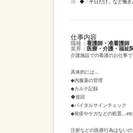
◆「平日だけ」など働き
仕事内容
職種：
看護師・准看護師
業界：
医療・介護・福祉
介護施設での看護のお仕事で
具体的には…
◆内服薬の管理
◆カルテ記録
◆巡回
◆バイタルサインチェック
◆発疹やケガなどの処置…etc
注射などの医療行為はないの