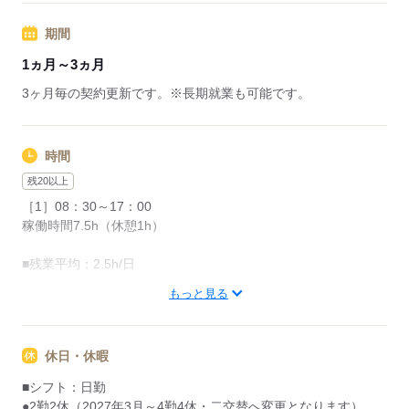
応募する
期間
1ヵ月～3ヵ月
3ヶ月毎の契約更新です。※長期就業も可能です。
時間
残20以上
［1］08：30～17：00
稼働時間7.5h（休憩1h）
■残業平均：2.5h/日
もっと見る
●友人紹介制度実施中
…紹介した方に3万円を支給します。
※1ヵ月在籍が条件となります
休日・休暇
※派遣のお仕事が対象となります
■シフト：日勤
●2勤2休（2027年3月～4勤4休・二交替へ変更となります）