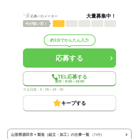
組立・検査など、配属部署により各工程をお願いします。
男女比
（男6：女4）
大量募集中！
応募バロメーター
平均年齢
40歳
概要：
今が
狙い目！
業界
メーカー関連
約1分でかんたん入力
応募する
応募する
TEL応募する
受付：9:00～19:00
※土日祝：9：00～18：00
キープする
山形県酒田市 × 製造（組立・加工）の仕事一覧
(73件)