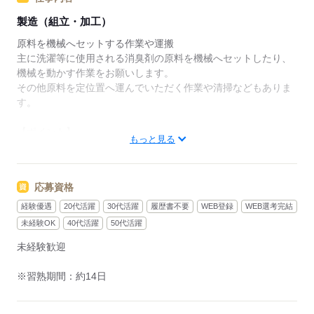
製造（組立・加工）
原料を機械へセットする作業や運搬
主に洗濯等に使用される消臭剤の原料を機械へセットしたり、
機械を動かす作業をお願いします。
その他原料を定位置へ運んでいただく作業や清掃などもありま
す。
【ポイント】
もっと見る
8月入社で特典50万円支給！1・2・3・5回目の給与で各5万円
7・10・13回目の給与で各10万円、7回の支給で総額50万円！
（規定あり）
応募資格
2027年3月本格稼働のオシゴト！しっかりと教育期間があり長
期で安定して働ける！
経験優遇
20代活躍
30代活躍
履歴書不要
WEB登録
WEB選考完結
2027年3月～は二交替勤務！日勤シフトでゆっくり覚えて交替
未経験OK
40代活躍
50代活躍
後はしっかり稼げます◎
未経験歓迎
資格支援制度あり♪玉掛・クレーンの資格取得が可能です！お持
ちの方は資格経験が活かせる！
※習熟期間：約14日
応募する