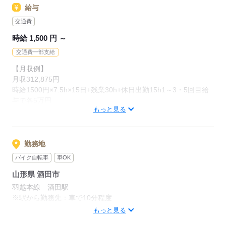
給与
交通費
時給 1,500 円 ～
交通費一部支給
【月収例】
月収312,875円
時給1500円×7.5h×15日+残業30h+休日出勤15h1～3・5回目給
与で各5万円
もっと見る
【交通費】
100,000円迄/月（規定あり）
kkw_bcov2105
勤務地
kkw_bcov2106
バイク自転車
車OK
山形県 酒田市
応募する
羽越本線 酒田駅
※駅から勤務先：車で10分程度
【交通手段】徒歩、自転車、バイク、私有車
もっと見る