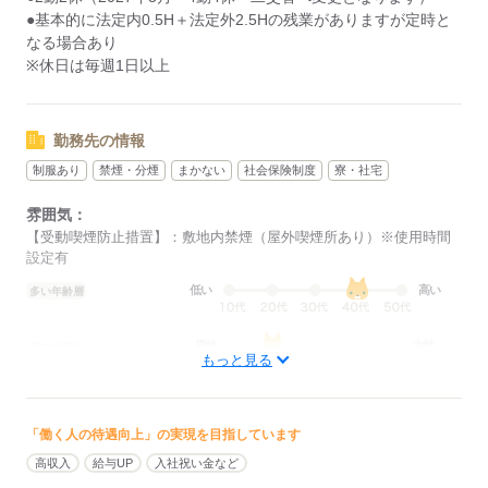
応募する
●基本的に法定内0.5H＋法定外2.5Hの残業がありますが定時と
なる場合あり
※休日は毎週1日以上
勤務先の情報
制服あり
禁煙・分煙
まかない
社会保険制度
寮・社宅
雰囲気：
【受動喫煙防止措置】：敷地内禁煙（屋外喫煙所あり）※使用時間
設定有
低い
高い
多い年齢層
男性
女性
男女の割合
もっと見る
ひとりで
みんなで
仕事の仕方
「働く人の待遇向上」の実現を目指しています
しずか
にぎやか
職場の様子
高収入
給与UP
入社祝い金など
配属先部署：