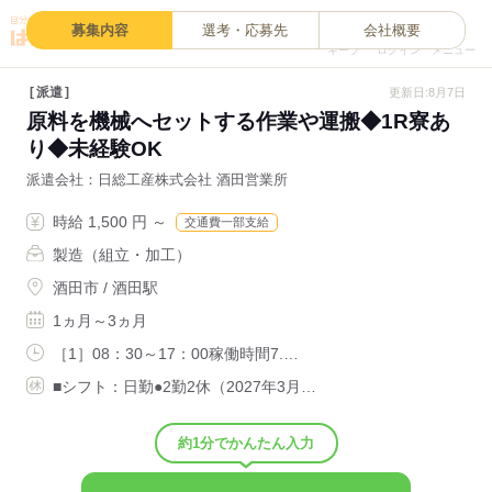
0
募集内容
選考・応募先
会社概要
キープ
ログイン
メニュー
派遣
更新日:8月7日
原料を機械へセットする作業や運搬◆1R寮あ
り◆未経験OK
派遣会社
日総工産株式会社 酒田営業所
時給 1,500 円 ～
交通費一部支給
製造（組立・加工）
酒田市 / 酒田駅
1ヵ月～3ヵ月
［1］08：30～17：00稼働時間7.…
■シフト：日勤●2勤2休（2027年3月…
約1分でかんたん入力