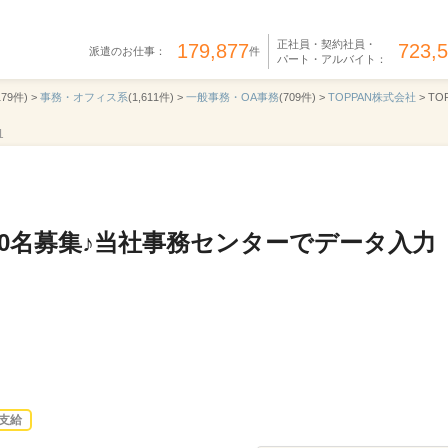
正社員・契約社員・
179,877
723,
派遣のお仕事：
件
パート・アルバイト：
179件) >
事務・オフィス系
(1,611件) >
一般事務・OA事務
(709件) >
TOPPAN株式会社
>
TO
1
0名募集♪当社事務センターでデータ入力
支給