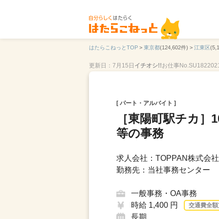
はたらこねっとTOP
>
東京都
(124,602件) >
江東区
(5,
更新日：7月15日
イチオシ!!
お仕事No.SU182202
[ パート・アルバイト ]
［東陽町駅チカ］1
等の事務
求人会社：TOPPAN株式会社
勤務先：当社事務センター
一般事務・OA事務
時給 1,400 円
交通費全額
長期