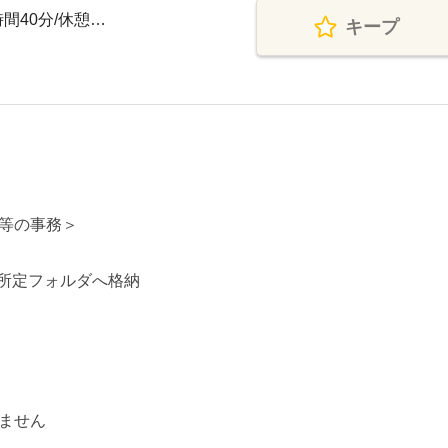
時間40分/休憩…
キープ
等の事務＞
を所定フォルダへ格納
ません