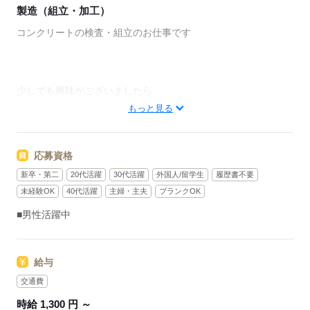
製造（組立・加工）
コンクリートの検査・組立のお仕事です
少しでも興味がございましたら
ご連絡ください
もっと見る
ご応募お待ちしております
応募資格
応募する
新卒・第二
20代活躍
30代活躍
外国人/留学生
履歴書不要
未経験OK
40代活躍
主婦・主夫
ブランクOK
■男性活躍中
給与
交通費
時給 1,300 円 ～