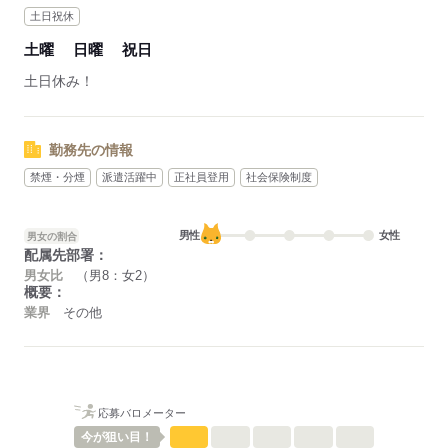
土日祝休
土曜
日曜
祝日
土日休み！
勤務先の情報
禁煙・分煙
派遣活躍中
正社員登用
社会保険制度
男性
女性
男女の割合
配属先部署：
男女比
（男8：女2）
概要：
業界
その他
応募バロメーター
今が
狙い目！