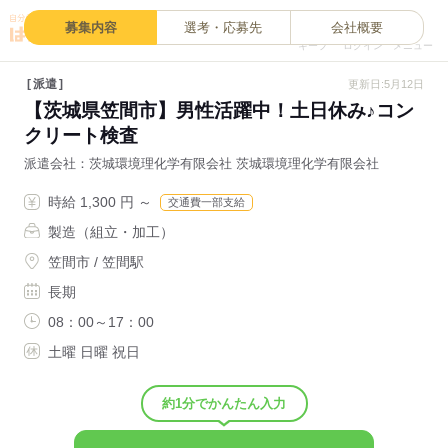
0
募集内容
選考・応募先
会社概要
キープ
ログイン
メニュー
派遣
更新日:5月12日
【茨城県笠間市】男性活躍中！土日休み♪コン
クリート検査
派遣会社
茨城環境理化学有限会社 茨城環境理化学有限会社
時給 1,300 円 ～
交通費一部支給
製造（組立・加工）
笠間市 / 笠間駅
長期
08：00～17：00
土曜 日曜 祝日
約1分でかんたん入力