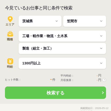
今見ているお仕事と同じ条件で検索
エリア
職種
時給
-
円
平均時給：
-
件
ヒット件数：
-
円
月収換算：
?
検索する
掲載開始日：2026-05-12