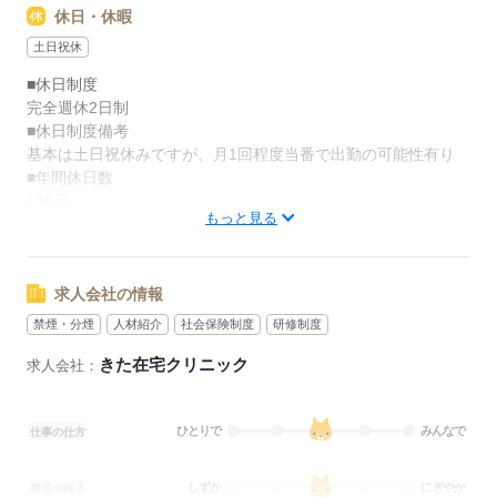
休日・休暇
土日祝休
■休日制度
完全週休2日制
■休日制度備考
基本は土日祝休みですが、月1回程度当番で出勤の可能性有り
■年間休日数
110日
もっと見る
応募する
求人会社の情報
禁煙・分煙
人材紹介
社会保険制度
研修制度
きた在宅クリニック
求人会社：
ひとりで
みんなで
仕事の仕方
しずか
にぎやか
職場の様子