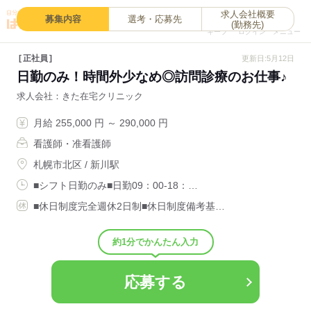
求人会社概要
0
募集内容
選考・応募先
(勤務先)
キープ
ログイン
メニュー
正社員
更新日:5月12日
日勤のみ！時間外少なめ◎訪問診療のお仕事♪
求人会社
きた在宅クリニック
月給 255,000 円 ～ 290,000 円
看護師・准看護師
札幌市北区 / 新川駅
■シフト日勤のみ■日勤09：00-18：…
■休日制度完全週休2日制■休日制度備考基…
約1分でかんたん入力
応募する