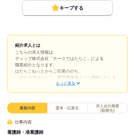
キープする
紹介求人とは
こちらの求人情報は
ディップ株式会社「ナースではたらこ」による
職業紹介となります。
はたらこねっとからご応募ののち、
「ナースではたらこ」運営事務局よりご連絡いたしま
もっと見る
す。
★職業紹介とは？
求職中の看護師さんの転職を専任の
求人会社概要
募集内容
選考・応募先
キャリアアドバイザーが入職まで無料でサポートいた
(勤務先)
します。
仕事内容
★ご利用メリット
看護師・准看護師
日本最大級の求人情報の中からぴったりな求人をご紹