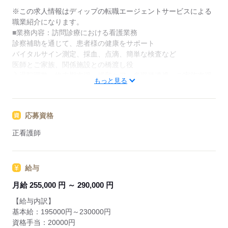
介。
※この求人情報はディップの転職エージェントサービスによる
履歴書作成のアドバイスや面接日の調整だけでなく、
職業紹介になります。
お給料、お休み、入職時期の交渉もサポートします。
■業務内容：訪問診療における看護業務
診察補助を通じて、患者様の健康をサポート
【もちろん無料】
バイタルサイン測定、採血、点滴、簡単な検査など
費用は一切かかりません。
医師とご家族、関係施設との橋渡し役
入退院調整、終末期支援、緩和ケア、多職種連携、ご家族支援
もっと見る
など
※医師・看護師・事務スタッフの3名体制が基本です。
※訪問は1日3～5施設程度です。
応募資格
★おすすめポイント★
正看護師
在宅領域の勤務に不安を感じる方も、医師と一緒に訪問を行い
ますので、安心して業務を開始できます。
平日中心の勤務で予定も立てやすく、家事や育児とも両立しや
給与
すい環境です。
1時間単位での有給休暇の取得や、リフレッシュ休暇、特別休暇
月給 255,000 円 ～ 290,000 円
などが充実しています！
【給与内訳】
基本給：195000円～230000円
資格手当：20000円
応募する