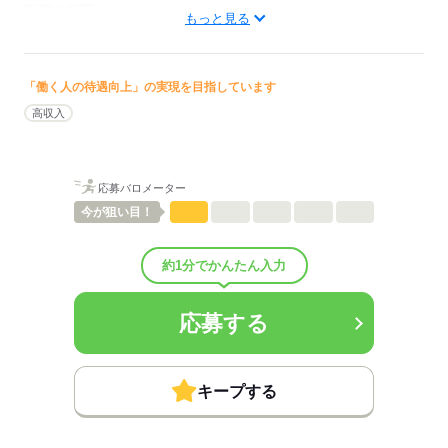
配属先部署：
もっと見る
訪問診療
待遇・福利厚生：
■昇給：年1回
■賞与：2.5ヶ月/年
「働く人の待遇向上」の実現を目指しています
■賞与備考：なし
高収入
■退職金制度：有（勤続3年以上）
■退職金制度備考：
■試用期間：3ヶ月「雇用形態・給与は同条件」
■試用期間の待遇変更有無：無
応募バロメーター
■試用期間中の労働条件：■その他福利厚生：
今が
狙い目！
・人間ドックの職員＆家族割引有り
・インフルエンザ予防接種割引有り
・通常の訪問診療では、事務員が運転業務を担います。
約1分でかんたん入力
・将来的にオンコール対応の可能性有り
■その他手当：
・残業手当
応募する
・住宅手当
・家族手当
・保育手当（月額保育料の60％にあたる額を支給）
キープする
■受動喫煙防止措置：
屋内禁煙