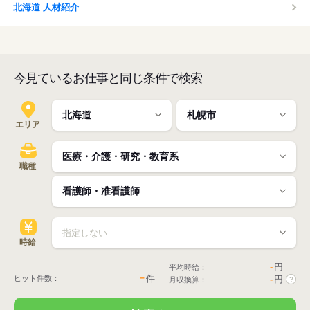
北海道 人材紹介
今見ているお仕事と同じ条件で検索
エリア
職種
時給
-
円
平均時給：
-
件
ヒット件数：
-
円
月収換算：
?