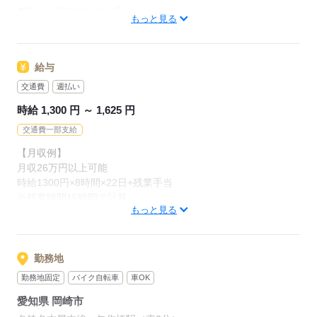
◆コミュニケーション力
◆職場環境
もっと見る
◆事務未経験歓迎！
25名（男女比、7：3）
◆経験・学歴不問
平均年齢、35歳前後
◆ブランクありOK
給与
◆主婦（夫）歓迎
◆服装
◆フリーター歓迎
交通費
週払い
オフィスカジュアルですが、
パンツスタイル＋スニーカーでのお仕事です。
時給 1,300 円 ～ 1,625 円
～サポート体制が充実～
定期的に専任の担当者が派遣先に顔を出してますので、
交通費一部支給
不安事や相談などあればフォローします♪
＼職場見学随時受付中／
【月収例】
月収26万円以上可能
時給1300円×8時間×22日+残業手当
応募する
応募する
※残業時間15時間で計算
もっと見る
【年収例】
年収319万円可能
月収26万円×12か月
勤務地
勤務地固定
バイク自転車
車OK
◆給与のPayPay受取OK♪
愛知県 岡崎市
◆週払いも対応可！
※規定あり