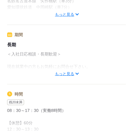
名鉄名古屋本線 矢作橋駅（車3分）
愛知環状鉄道 中岡崎駅（車7分）
交通費：月額上限規定あり
東海道本線 西岡崎駅（車10分）
もっと見る
名鉄：宇頭駅より車7分
応募する
安城市、豊田市より通勤者多数。
期間
周辺情報：
長期
勤務地：愛知県岡崎市矢作町 車通勤OK、無料駐車場完備
＜入社日応相談・長期歓迎＞
岡崎城西高等学校、矢作公園近く
現在就業中の方もお気軽にお問合せ下さい。
トラスト本社より、車で4分！
入社日は柔軟に対応させて頂きます。
もっと見る
応募する
応募する
時間
残20未満
08：30～17：30（実働8時間）
【休憩】60分
12：30～13：30