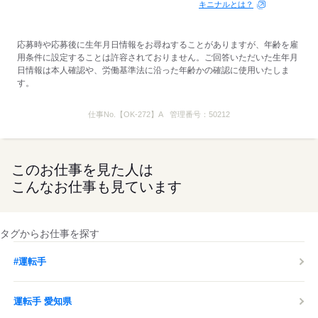
キニナルとは？
応募時や応募後に生年月日情報をお尋ねすることがありますが、年齢を雇
用条件に設定することは許容されておりません。ご回答いただいた生年月
日情報は本人確認や、労働基準法に沿った年齢かの確認に使用いたしま
す。
仕事No.
【OK-272】A
管理番号：
50212
このお仕事を見た人は
こんなお仕事も見ています
タグからお仕事を探す
#運転手
運転手 愛知県