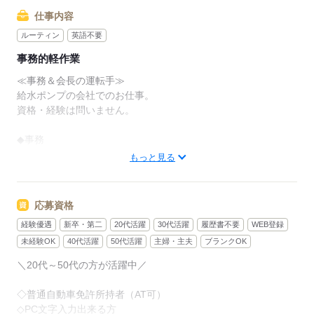
仕事内容
ルーティン
英語不要
事務的軽作業
≪事務＆会長の運転手≫
給水ポンプの会社でのお仕事。
資格・経験は問いません。
◆事務
・PC入力（伝票作成）
もっと見る
・来客対応（一般のお客様・取引業者・職人さん）
電話対応は他の事務員が休憩の間のみ、
お願いしますが、基本的にはありません。
応募資格
経験優遇
新卒・第二
20代活躍
30代活躍
履歴書不要
WEB登録
◆運転手
会長が現場へ行く際の送迎。
未経験OK
40代活躍
50代活躍
主婦・主夫
ブランクOK
社用車を使用し、車内にはラジオが流れています◎
＼20代～50代の方が活躍中／
基本的には現場までの距離は片道30分程度です♪
頻度はバラバラですが、
◇普通自動車免許所持者（AT可）
毎日ではありません。
◇PC文字入力出来る方