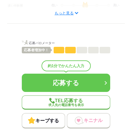
低い
高い
多い年齢層
もっと見る
男性
女性
男女の割合
ひとりで
みんなで
仕事の仕方
応募バロメーター
応募者
増加中！
しずか
にぎやか
職場の様子
配属先部署：
≪会長の運転手＆事務≫会長が現場へ行く際の送迎。PC入力や来客
約1分でかんたん入力
対応などの事務。事務デビュー歓迎！
人数
25人
応募する
男女比
（男7：女3）
平均年齢
35歳
概要：
業界
メーカー関連
TEL応募する
事業内容
給排水ポンプメーカー
求人先の電話番号を表示
キニナル
キープする
応募する