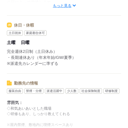
※日によって前後します
もっと見る
※TV設置の食堂が離れにございます
【残業】
休日・休暇
15～20時間程度/月
土日祝休
家庭都合休可
【一日のスケジュール例】
土曜
日曜
08：30～ 朝礼・清掃
08：40～ メールチェック・PC入力
完全週休2日制（土日休み）
10：00～ 会長を現場へ送迎
・長期連休あり（年末年始/GW/夏季）
11：00～ 事務所へ帰社、PC入力
※派遣先カレンダーに準ずる
12：30～ ★ランチタイム
13：30～ PC入力
16：00～ 現場へ会長のお迎え
勤務先の情報
17：30～ お疲れ様でした
服装自由
禁煙・分煙
派遣活躍中
少人数
社会保険制度
研修制度
雰囲気：
応募する
◇和気あいあいとした職場
◇研修もあり、しっかり教えてくれる
※屋内禁煙、敷地内に喫煙スペースあり