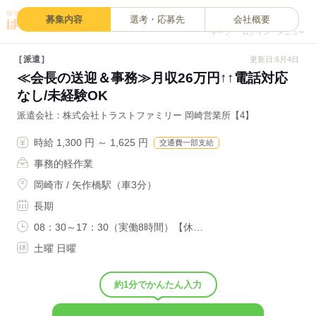
0
募集内容
選考・応募先
会社概要
キープ
ログイン
メニュー
派遣
更新日:6月4日
≪会長の送迎＆事務≫月収26万円↑↑電話対応
なし/未経験OK
派遣会社
株式会社トラストファミリー 岡崎営業所【4】
時給 1,300 円 ～ 1,625 円
交通費一部支給
事務的軽作業
岡崎市 / 矢作橋駅（車3分）
長期
08：30～17：30（実働8時間）【休…
土曜 日曜
約1分でかんたん入力