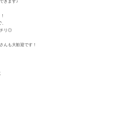
できます♪
中！
で、
チリ◎
さんも大歓迎です！
K