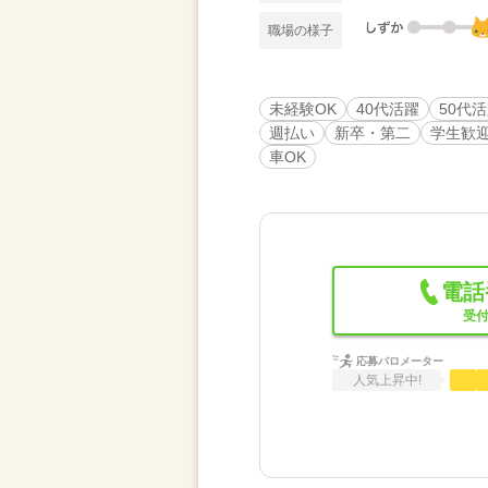
職場の様子
未経験OK
40代活躍
50代
週払い
新卒・第二
学生歓
車OK
電話
受付
応募バロメーター
人気上昇中!