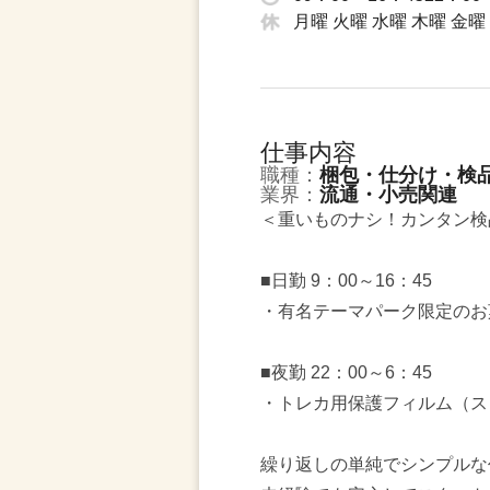
月曜 火曜 水曜 木曜 金曜
仕事内容
職種：
梱包・仕分け・検
業界：
流通・小売関連
＜重いものナシ！カンタン検
■日勤 9：00～16：45
・有名テーマパーク限定のお
■夜勤 22：00～6：45
・トレカ用保護フィルム（ス
繰り返しの単純でシンプルな