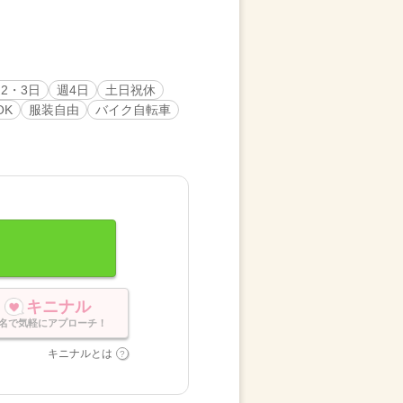
2・3日
週4日
土日祝休
OK
服装自由
バイク自転車
キニナル
名で気軽にアプローチ！
キニナルとは