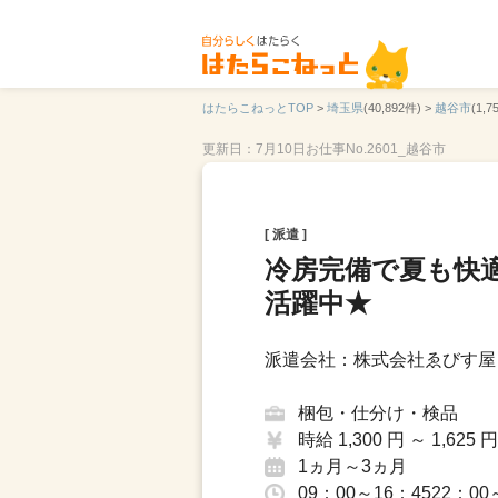
はたらこねっとTOP
>
埼玉県
(40,892件) >
越谷市
(1,7
更新日：7月10日
お仕事No.2601_越谷市
[ 派遣 ]
冷房完備で夏も快
活躍中★
派遣会社：株式会社ゑびす屋 
梱包・仕分け・検品
時給 1,300 円 ～ 1,625 円
1ヵ月～3ヵ月
09：00～16：4522：00