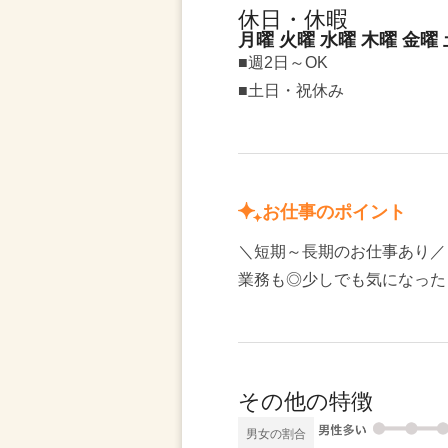
休日・休暇
月曜 火曜 水曜 木曜 金曜
■週2日～OK
■土日・祝休み
お仕事のポイント
＼短期～長期のお仕事あり／
業務も◎少しでも気になった
その他の特徴
男女の割合