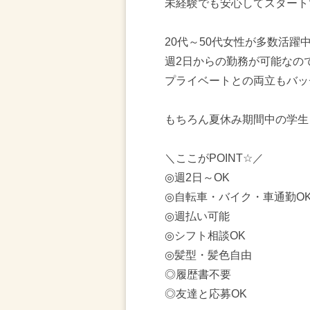
未経験でも安心してスタート
20代～50代女性が多数活躍
週2日からの勤務が可能なの
プライベートとの両立もバッ
もちろん夏休み期間中の学生
＼ここがPOINT☆／
◎週2日～OK
◎自転車・バイク・車通勤O
◎週払い可能
◎シフト相談OK
◎髪型・髪色自由
◎履歴書不要
◎友達と応募OK