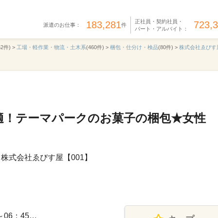
正社員・契約社員・
183,281
723,
派遣のお仕事：
件
パート・アルバイト：
52件) >
工場・軽作業・物流・土木系
(460件) >
梱包・仕分け・検品
(80件) >
株式会社ゑびす
適！テーマパークのお菓子の梱包★女性
株式会社ゑびす屋【001】
～06：45…