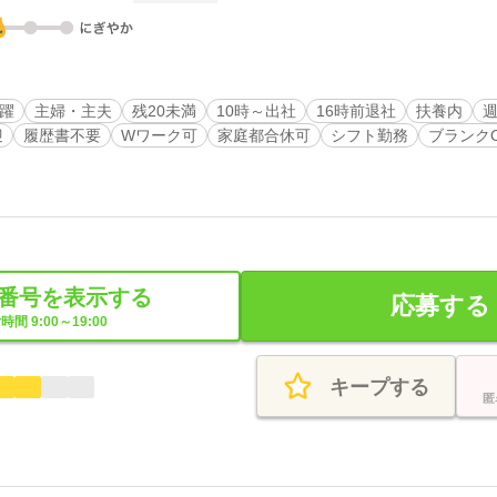
活躍
主婦・主夫
残20未満
10時～出社
16時前退社
扶養内
週
迎
履歴書不要
Wワーク可
家庭都合休可
シフト勤務
ブランク
番号を表示する
応募する
時間 9:00～19:00
キープする
匿