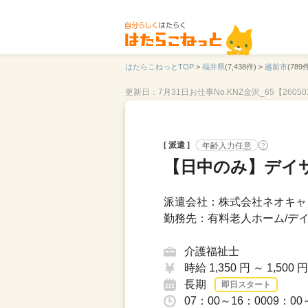
はたらこねっとTOP
>
福井県
(7,438件) >
越前市
(789件
更新日：7月31日
お仕事No.KNZ金沢_65【26050
[ 派遣 ]
年齢入力任意
?
【日中のみ】デイ
派遣会社：株式会社ネオキャリ
勤務先：有料老人ホーム/デイ
介護福祉士
時給 1,350 円 ～ 1,500 円
長期
即日スタート
07：00～16：0009：00