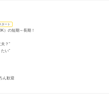
スタート
OK）の短期～長期！
夫？"
たい"
ろん歓迎