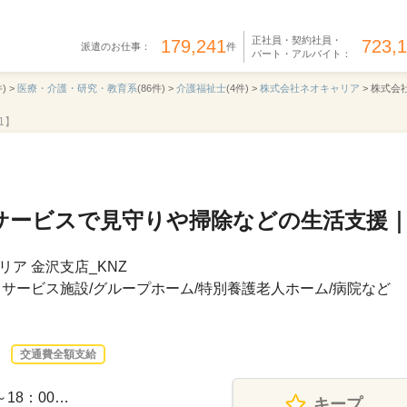
正社員・契約社員・
179,241
723,
派遣のお仕事：
件
パート・アルバイト：
) >
医療・介護・研究・教育系
(86件) >
介護福祉士
(4件) >
株式会社ネオキャリア
>
株式会社
1】
サービスで見守りや掃除などの生活支援
ア 金沢支店_KNZ
サービス施設/グループホーム/特別養護老人ホーム/病院など
交通費全額支給
～18：00…
キープ