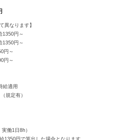
円
て異なります】
1350円～
1350円～
50円～
00円～
時給適用
！（規定有）
・実働1日8h）
給1350円で算出した場合となります。