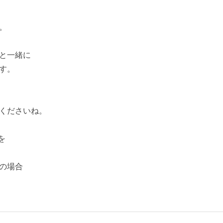
。
と一緒に
す。
くださいね。
を
の場合