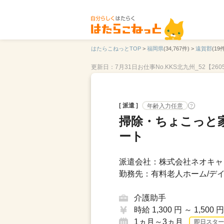
はたらこねっとTOP
>
福岡県
(34,767件) >
遠賀郡
(19件
更新日：7月31日
お仕事No.KKS北九州_52【260
[ 派遣 ]
年齢入力任意
?
掃除・ちょこっと
ート
派遣会社：株式会社ネオキャリ
勤務先：有料老人ホーム/デイ
介護助手
時給 1,300 円 ～ 1,500 円
1ヵ月～3ヵ月
即日スター