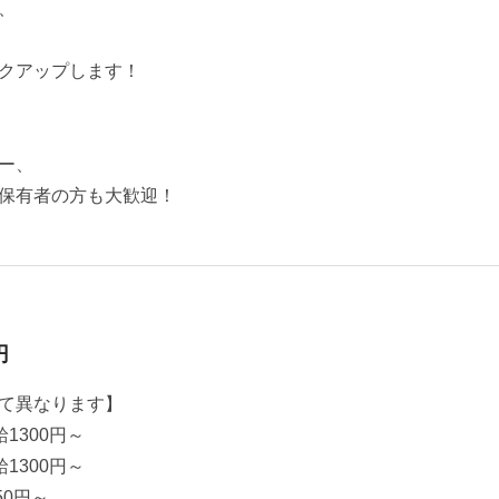
、
クアップします！
ー、
保有者の方も大歓迎！
円
て異なります】
1300円～
1300円～
50円～