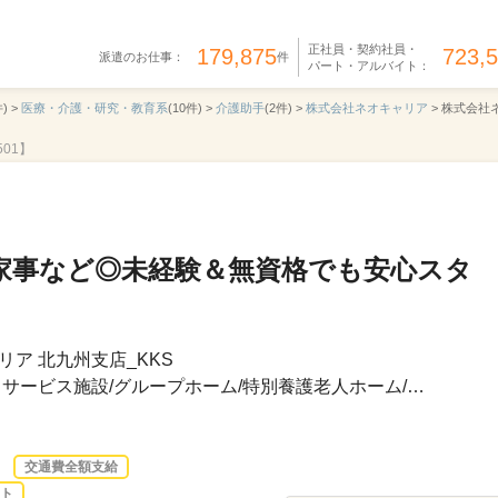
正社員・契約社員・
179,875
723,
派遣のお仕事：
件
パート・アルバイト：
) >
医療・介護・研究・教育系
(10件) >
介護助手
(2件) >
株式会社ネオキャリア
>
株式会社ネ
501】
家事など◎未経験＆無資格でも安心スタ
ア 北九州支店_KKS
サービス施設/グループホーム/特別養護老人ホーム/…
交通費全額支給
ト