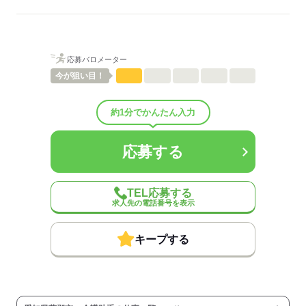
ご紹介先それぞれ措置を講じるため、
詳細はお気軽にお問合せください◎
詳細については、ご紹介時に改めてご案内します。
低い
高い
多い年齢層
応募する
応募バロメーター
男性
女性
男女の割合
今が
狙い目！
ひとりで
みんなで
仕事の仕方
約1分でかんたん入力
しずか
にぎやか
職場の様子
応募する
配属先部署：
有料老人ホーム/デイサービス施設/グループホーム/特別養護老人ホ
ーム/病院など
TEL応募する
人数
10人
求人先の電話番号を表示
男女比
（男5：女5）
平均年齢
40歳
キープする
概要：
業界
医療・介護・福祉関連
事業内容
介護施設の運営