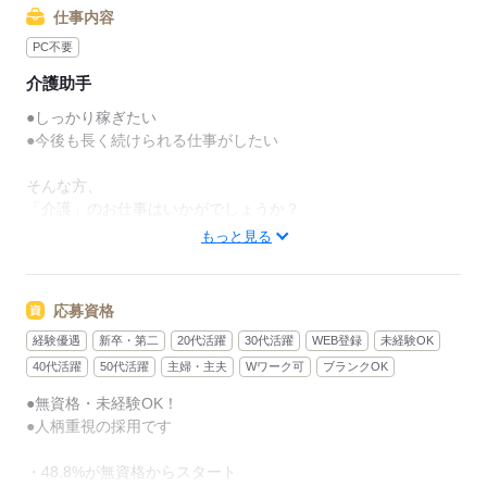
仕事内容
PC不要
介護助手
●しっかり稼ぎたい
●今後も長く続けられる仕事がしたい
そんな方、
「介護」のお仕事はいかがでしょうか？
もっと見る
介護といっても、最近では
経験や資格がまったくいらない
“サポート”的なお仕事が増えてるんです。
応募資格
経験優遇
新卒・第二
20代活躍
30代活躍
WEB登録
未経験OK
たとえば、未経験・無資格の
新人さんにお任せするのは
40代活躍
50代活躍
主婦・主夫
Wワーク可
ブランクOK
●無資格・未経験OK！
リネン（シーツ・枕カバー・タオル類）
●人柄重視の採用です
の補充・運搬 など
・48.8%が無資格からスタート
本当に誰でもできる