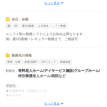
もっと見る
【早番】
07：00～16：00
【日勤】
休日・休暇
09：00～18：00
【遅番】
週2・3日
週4日勤務
土日祝休
シフト勤務
11：00～20：00
≪シフト制≫勤務シフトによりお休みは異なります。
【夜勤】
例）週3日勤務～レギュラー勤務まで、ご相談可
17：00～10：00
※夜勤希望の方は、まず施設に慣れて頂くため
2～3ヵ月程度のならし日勤が必要です
勤務先の情報
禁煙・分煙
派遣活躍中
OPスタッフ
研修制度
その他、
●週2日・1日4h～
有料老人ホーム/デイサービス施設/グループホーム/
勤務先：
●日勤のみ
特別養護老人ホーム/病院など
●土日休み
など、いろんなシフトのお仕事をご紹介できます！
雰囲気：
登録の際に、あなたのご希望をお聞かせください。
◆交通費支給（派遣先による）
◆有給休暇
◆社会保険完備
◆給与の前払い制度あり（規定あり）
もっと見る
※喫煙環境に関しては就業場所ごとに異なります。
勤務したシフトを申請後、最短で2日後に給与GETも可能！