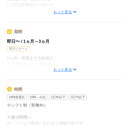
月給228800円（月22日勤務・実働1日8h）
L上記は勤務地の一例です。
※未経験の方（無資格）：時給1300円で算出した場合となりま
【他勤務先例】入居施設、デイサービス、ショートステイ、ク
もっと見る
す。
リニック、病院
【交通費備考】
期間
応募する
※交通費全額支給（派遣先による）
※車通勤OK/規定あり
即日〜 / 1ヵ月～3ヵ月
即日スタート
応募する
2ヵ月～長期まで大歓迎◎
※翌月スタートも相談可
もっと見る
※試用期間（初回2ヵ月契約）
応募する
時間
16時前退社
10時～出社
1日4h以下
1日7h以下
※シフト制（実働4h）
※週15時間～
※シフトはご希望に合わせて調整可能です。