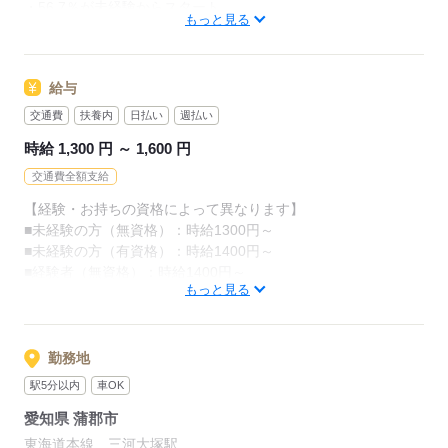
・56.7％が未経験からスタート
カンタンなお仕事ばかり。
もっと見る
「介護職員初任者研修」がとれる
お仕事に慣れてきたら、少しずつ
スクールもありますし、
専門的なこともお任せしていきます。
給与
（食事・入浴・お手洗いのサポートなど）
資格がとれるまでは無資格・未経験でも
交通費
扶養内
日払い
週払い
働ける職場をご紹介するなど、
きちんと経験を積めば、
時給 1,300 円 ～ 1,600 円
今後長く必要とされる介護のお仕事。
介護未経験の方を全力でバックアップします！
交通費全額支給
あなたもはじめてみませんか？
【経験・お持ちの資格によって異なります】
もちろん経験者の方や、
■未経験の方（無資格）：時給1300円～
介護福祉士、ケアマネージャー、
応募する
■未経験の方（有資格）：時給1400円～
介護職員初任者研修等の資格保有者の方も大歓迎！
■経験者（無資格）：時給1400円～
もっと見る
■経験者（有資格）：時給1500円～
■介護福祉士：時給1600円
応募する
※22時～翌5時の就労は深夜時給適用
勤務地
※お給料は最短で週払いOK！（規定有）
駅5分以内
車OK
※残業代は別途全額支給
愛知県 蒲郡市
【月給例】
東海道本線 三河大塚駅