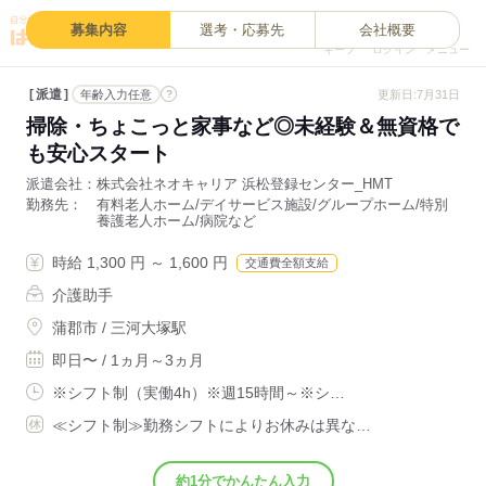
0
募集内容
選考・応募先
会社概要
キープ
ログイン
メニュー
派遣
?
更新日:7月31日
年齢入力任意
掃除・ちょこっと家事など◎未経験＆無資格で
も安心スタート
派遣会社
株式会社ネオキャリア 浜松登録センター_HMT
勤務先
有料老人ホーム/デイサービス施設/グループホーム/特別
養護老人ホーム/病院など
時給 1,300 円 ～ 1,600 円
交通費全額支給
介護助手
蒲郡市 / 三河大塚駅
即日〜 / 1ヵ月～3ヵ月
※シフト制（実働4h）※週15時間～※シ…
≪シフト制≫勤務シフトによりお休みは異な…
約1分でかんたん入力