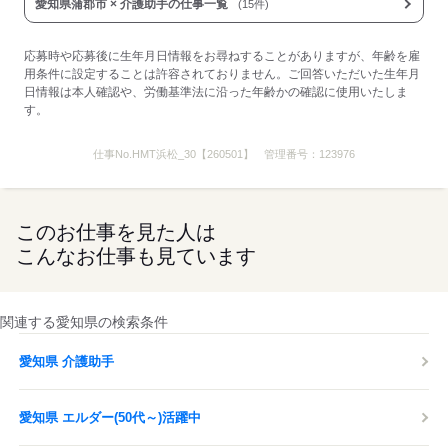
応募する
愛知県蒲郡市 × 介護助手の仕事一覧
(15件)
応募時や応募後に生年月日情報をお尋ねすることがありますが、年齢を雇
用条件に設定することは許容されておりません。ご回答いただいた生年月
日情報は本人確認や、労働基準法に沿った年齢かの確認に使用いたしま
す。
仕事No.
HMT浜松_30【260501】
管理番号：
123976
このお仕事を見た人は
こんなお仕事も見ています
関連する愛知県の検索条件
愛知県 介護助手
愛知県 エルダー(50代～)活躍中