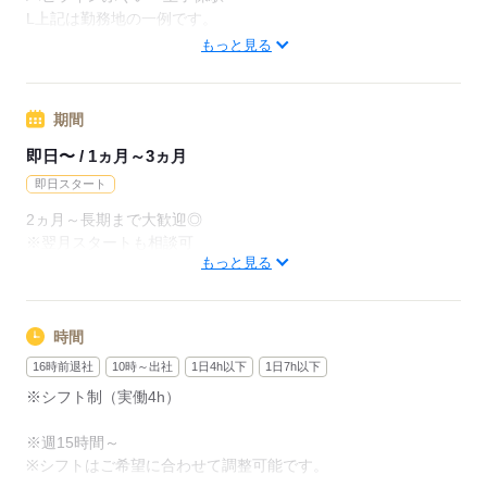
月給237600円（月22日勤務・実働1日8h）
L上記は勤務地の一例です。
※未経験の方（無資格）：時給1350円で算出した場合となりま
【他勤務先例】入居施設、デイサービス、ショートステイ、ク
もっと見る
す。
リニック、病院
※金沢市内のみ 週４~５勤務できる方は時給５０円UP
期間
応募する
【交通費備考】
即日〜 / 1ヵ月～3ヵ月
※交通費全額支給（派遣先による）
即日スタート
※車通勤OK/規定あり
2ヵ月～長期まで大歓迎◎
※翌月スタートも相談可
応募する
もっと見る
※試用期間（初回2ヵ月契約）
応募する
時間
16時前退社
10時～出社
1日4h以下
1日7h以下
※シフト制（実働4h）
※週15時間～
※シフトはご希望に合わせて調整可能です。