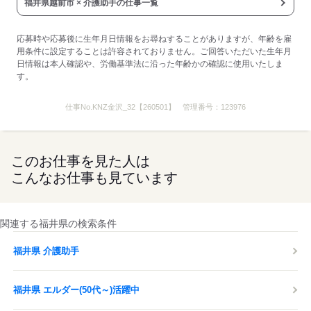
応募する
福井県越前市 × 介護助手の仕事一覧
応募時や応募後に生年月日情報をお尋ねすることがありますが、年齢を雇
用条件に設定することは許容されておりません。ご回答いただいた生年月
日情報は本人確認や、労働基準法に沿った年齢かの確認に使用いたしま
す。
仕事No.
KNZ金沢_32【260501】
管理番号：
123976
このお仕事を見た人は
こんなお仕事も見ています
関連する福井県の検索条件
福井県 介護助手
福井県 エルダー(50代～)活躍中