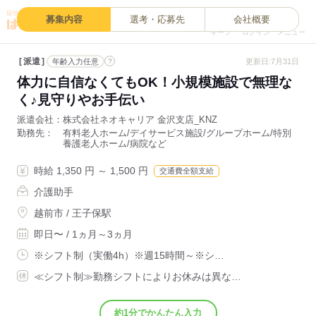
0
募集内容
選考・応募先
会社概要
キープ
ログイン
メニュー
派遣
?
更新日:7月31日
年齢入力任意
体力に自信なくてもOK！小規模施設で無理な
く♪見守りやお手伝い
派遣会社
株式会社ネオキャリア 金沢支店_KNZ
勤務先
有料老人ホーム/デイサービス施設/グループホーム/特別
養護老人ホーム/病院など
時給 1,350 円 ～ 1,500 円
交通費全額支給
介護助手
越前市 / 王子保駅
即日〜 / 1ヵ月～3ヵ月
※シフト制（実働4h）※週15時間～※シ…
≪シフト制≫勤務シフトによりお休みは異な…
約1分でかんたん入力