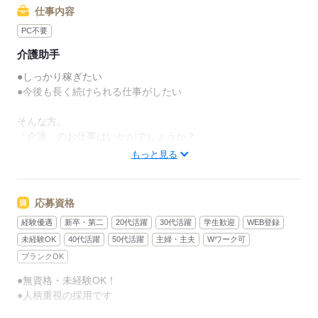
仕事内容
PC不要
介護助手
●しっかり稼ぎたい
●今後も長く続けられる仕事がしたい
そんな方、
「介護」のお仕事はいかがでしょうか？
もっと見る
介護といっても、最近では
経験や資格がまったくいらない
“サポート”的なお仕事が増えてるんです。
応募資格
経験優遇
新卒・第二
20代活躍
30代活躍
学生歓迎
WEB登録
たとえば、未経験・無資格の
新人さんにお任せするのは
未経験OK
40代活躍
50代活躍
主婦・主夫
Wワーク可
ブランクOK
リネン（シーツ・枕カバー・タオル類）
●無資格・未経験OK！
の補充・運搬 など
●人柄重視の採用です
本当に誰でもできる