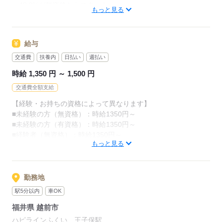
・48.8%が無資格からスタート
カンタンなお仕事ばかり。
もっと見る
・56.7％が未経験からスタート
お仕事に慣れてきたら、少しずつ
「介護職員初任者研修」がとれる
専門的なこともお任せしていきます。
給与
スクールもありますし、
（食事・入浴・お手洗いのサポートなど）
交通費
扶養内
日払い
週払い
資格がとれるまでは無資格・未経験でも
きちんと経験を積めば、
時給 1,350 円 ～ 1,500 円
働ける職場をご紹介するなど、
今後長く必要とされる介護のお仕事。
交通費全額支給
あなたもはじめてみませんか？
介護未経験の方を全力でバックアップします！
【経験・お持ちの資格によって異なります】
■未経験の方（無資格）：時給1350円～
もちろん経験者の方や、
応募する
■未経験の方（有資格）：時給1350円～
介護福祉士、ケアマネージャー、
■経験者（無資格）：時給1350円～
介護職員初任者研修等の資格保有者の方も大歓迎！
もっと見る
■経験者（有資格）：時給1400円～
■介護福祉士：時給1500円
応募する
※22時～翌5時の就労は深夜時給適用
勤務地
※お給料は最短で週払いOK！（規定有）
駅5分以内
車OK
※残業代は別途全額支給
福井県 越前市
【月給例】
ハピラインふくい 王子保駅