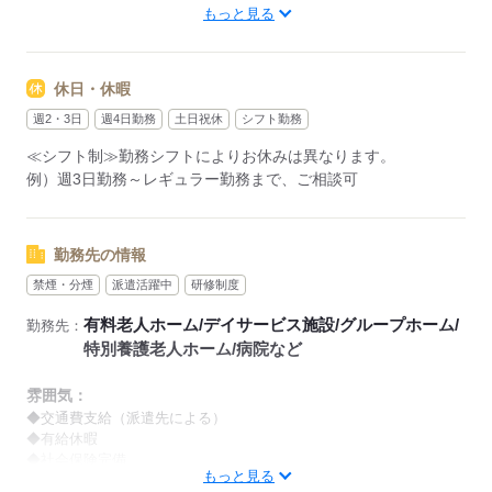
もっと見る
【早番】
07：00～16：00
【日勤】
休日・休暇
09：00～18：00
【遅番】
週2・3日
週4日勤務
土日祝休
シフト勤務
11：00～20：00
≪シフト制≫勤務シフトによりお休みは異なります。
【夜勤】
例）週3日勤務～レギュラー勤務まで、ご相談可
17：00～10：00
※夜勤希望の方は、まず施設に慣れて頂くため
2～3ヵ月程度のならし日勤が必要です
勤務先の情報
禁煙・分煙
派遣活躍中
研修制度
その他、
●週2日・1日4h～
有料老人ホーム/デイサービス施設/グループホーム/
勤務先：
●日勤のみ
特別養護老人ホーム/病院など
●土日休み
など、いろんなシフトのお仕事をご紹介できます！
雰囲気：
登録の際に、あなたのご希望をお聞かせください。
◆交通費支給（派遣先による）
◆有給休暇
◆社会保険完備
◆給与の前払い制度あり（規定あり）
もっと見る
※喫煙環境に関しては就業場所ごとに異なります。
勤務したシフトを申請後、最短で2日後に給与GETも可能！