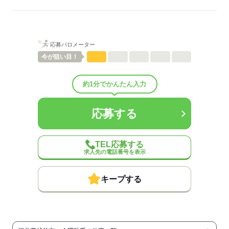
ご紹介先それぞれ措置を講じるため、
詳細はお気軽にお問合せください◎
詳細については、ご紹介時に改めてご案内します。
低い
高い
多い年齢層
応募する
応募バロメーター
男性
女性
男女の割合
今が
狙い目！
ひとりで
みんなで
仕事の仕方
約1分でかんたん入力
しずか
にぎやか
職場の様子
応募する
配属先部署：
有料老人ホーム/デイサービス施設/グループホーム/特別養護老人ホ
ーム/病院など
TEL応募する
人数
10人
求人先の電話番号を表示
男女比
（男5：女5）
平均年齢
40歳
キープする
概要：
業界
医療・介護・福祉関連
事業内容
介護施設の運営