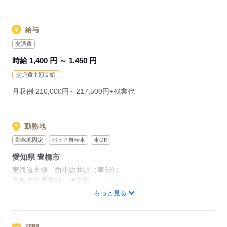
PCの基本操作から電話応対など
ビジネススキルの基礎を学べる研修が充実◎
給与
スキルアップしたい方向けに
交通費
おうちで受講できるe-ラーニングや
時給 1,400 円 ～ 1,450 円
資格取得支援制度もあります＊
交通費全額支給
経験者向け～未経験者向け、
月収例 210,000円～217,500円+残業代
時短や扶養内勤務、
在宅/リモートワークなど
働き方もお気軽にご相談ください＊
勤務地
勤務地固定
バイク自転車
車OK
応募する
愛知県 豊橋市
東海道本線 西小坂井駅（車6分）
名鉄名古屋本線 伊奈駅
飯田線 小坂井駅
もっと見る
無料駐車場あります！