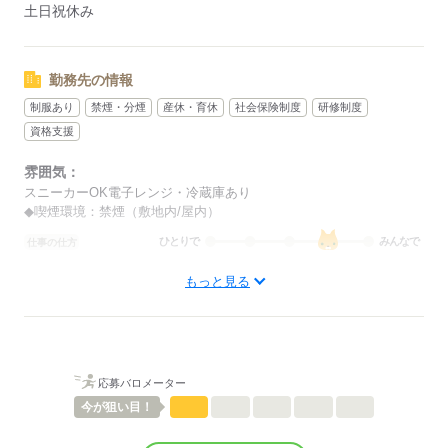
土日祝休み
勤務先の情報
制服あり
禁煙・分煙
産休・育休
社会保険制度
研修制度
資格支援
雰囲気：
スニーカーOK電子レンジ・冷蔵庫あり
◆喫煙環境：禁煙（敷地内/屋内）
ひとりで
みんなで
仕事の仕方
もっと見る
しずか
にぎやか
職場の様子
配属先部署：
人数
0人
概要：
業界
その他
応募バロメーター
事業内容
地域に根ざし、農産物の生産支援から流通、金融・共済
サービスを展開
今が
狙い目！