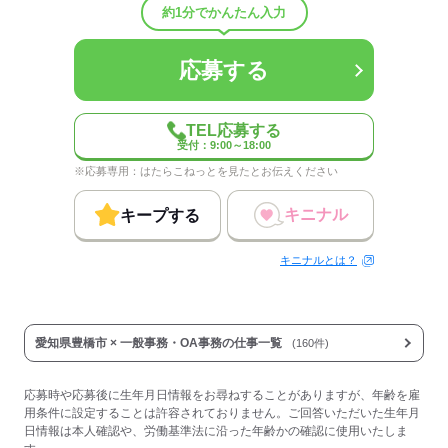
約1分でかんたん入力
応募する
応募する
TEL応募する
受付：9:00～18:00
※応募専用：はたらこねっとを見たとお伝えください
キニナル
キープする
キニナルとは？
愛知県豊橋市 × 一般事務・OA事務の仕事一覧
(160件)
応募時や応募後に生年月日情報をお尋ねすることがありますが、年齢を雇
用条件に設定することは許容されておりません。ご回答いただいた生年月
日情報は本人確認や、労働基準法に沿った年齢かの確認に使用いたしま