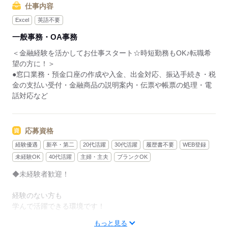
仕事内容
Excel
英語不要
一般事務・OA事務
＜金融経験を活かしてお仕事スタート☆時短勤務もOK♪転職希
望の方に！＞
●窓口業務・預金口座の作成や入金、出金対応、振込手続き・税
金の支払い受付・金融商品の説明案内・伝票や帳票の処理・電
話対応など
応募資格
経験優遇
新卒・第二
20代活躍
30代活躍
履歴書不要
WEB登録
未経験OK
40代活躍
主婦・主夫
ブランクOK
◆未経験者歓迎！
経験のない方も
学んで活躍できる環境です！
もっと見る
＼ハジメテさんも安心＊／