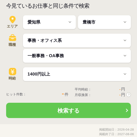
今見ているお仕事と同じ条件で検索
エリア
職種
時給
-
円
平均時給：
-
件
ヒット件数：
-
円
月収換算：
?
検索する
掲載開始日：2026-04-28
掲載終了日：2027-08-06