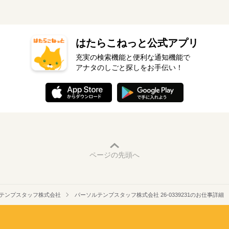
はたらこねっと公式アプリ
充実の検索機能と便利な通知機能で
アナタのしごと探しをお手伝い！
ページの先頭へ
テンプスタッフ株式会社
パーソルテンプスタッフ株式会社 26-0339231のお仕事詳細