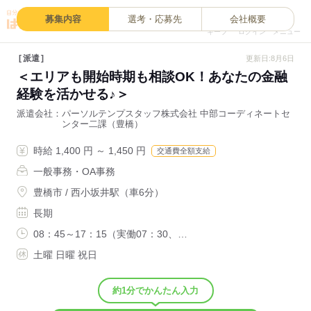
0
募集内容
選考・応募先
会社概要
キープ
ログイン
メニュー
派遣
更新日:8月6日
＜エリアも開始時期も相談OK！あなたの金融
経験を活かせる♪＞
派遣会社
パーソルテンプスタッフ株式会社 中部コーディネートセ
ンター二課（豊橋）
時給 1,400 円 ～ 1,450 円
交通費全額支給
一般事務・OA事務
豊橋市 / 西小坂井駅（車6分）
長期
08：45～17：15（実働07：30、…
土曜 日曜 祝日
約1分でかんたん入力