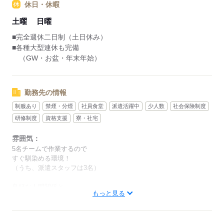
休日・休暇
土曜
日曜
■完全週休二日制（土日休み）
■各種大型連休も完備
（GW・お盆・年末年始）
勤務先の情報
制服あり
禁煙・分煙
社員食堂
派遣活躍中
少人数
社会保険制度
研修制度
資格支援
寮・社宅
雰囲気：
5名チームで作業するので
すぐ馴染める環境！
（うち、派遣スタッフは3名）
良好な人間関係と
もっと見る
食堂の美味しい食事が
評判の職場です。