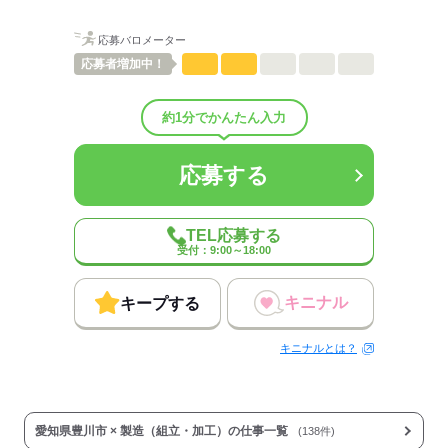
40～50代のスタッフが
メインに活躍中です！
応募バロメーター
低い
高い
多い年齢層
応募者
増加中！
男性
女性
男女の割合
約1分でかんたん入力
ひとりで
みんなで
仕事の仕方
応募する
しずか
にぎやか
職場の様子
配属先部署：
TEL応募する
鋳物製品の製造、検査など
受付：9:00～18:00
男女比
（男10：女0）
平均年齢
45歳
キニナル
キープする
概要：
業界
メーカー関連
事業内容
鋳物製品の製造
キニナルとは？
応募する
愛知県豊川市 × 製造（組立・加工）の仕事一覧
(138件)