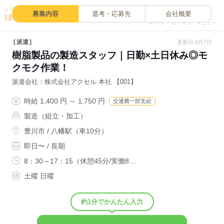
0
募集内容
選考・応募先
会社概要
キープ
ログイン
メニュー
派遣
更新日:8月7日
樹脂製品の製造スタッフ｜日勤×土日休み◎モ
クモク作業！
派遣会社
株式会社アクセル 本社 【001】
時給 1,400 円 ～ 1,750 円
交通費一部支給
製造（組立・加工）
豊川市 / 八幡駅（車10分）
即日〜 / 長期
8：30～17：15（休憩45分/実働8…
土曜 日曜
約1分でかんたん入力