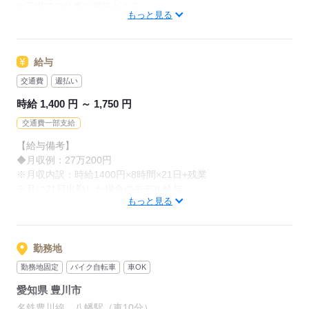
◎工場での仕事に興味がある
工具の使い方もイチから丁寧に
もっと見る
◎安定した収入を得たい
お教えします！
◎モクモクと作業するのが好き
◎資格を活かして働きたい
給与
◎体を動かす仕事がしたい
応募する
交通費
週払い
■身だしなみ
時給 1,400 円 ～ 1,750 円
髪色・髪型自由、ネイル・ピアスOK、ひげOK
★WEB面談実施中★
交通費一部支給
【給与備考】
◆月収例：27万200円
応募する
※月収内訳：時給1400円×8時間×21日+残業
※月に21日出勤した場合のモデル給与。
もっと見る
※残業なしの場合は225,000円～
◆週払い・前払いOK（当社規定）
◆昇給あり（年1回・4月）
勤務地
◆食堂あり（給与天引き）
勤務地固定
バイク自転車
車OK
…出来立てのごはんが美味しいと評判！
愛知県 豊川市
【交通費備考】
名鉄豊川線 八幡駅（車10分）