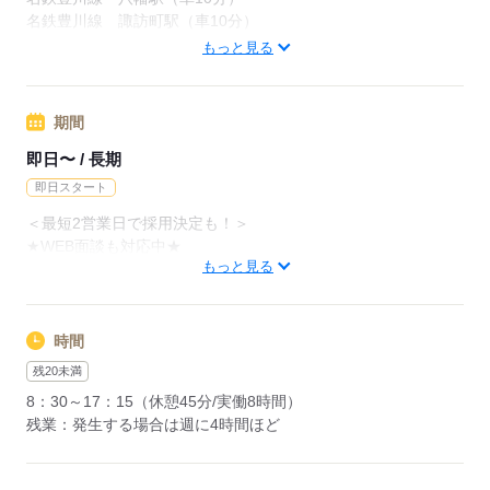
■規定あり
名鉄豊川線 諏訪町駅（車10分）
＜最短2営業日で採用決定も！＞
名鉄豊川線 稲荷口駅（車14分）
もっと見る
★WEB面談も対応中★
★WEB面談実施中★
期間
応募する
応募する
即日〜 / 長期
即日スタート
＜最短2営業日で採用決定も！＞
★WEB面談も対応中★
もっと見る
応募する
時間
残20未満
8：30～17：15（休憩45分/実働8時間）
残業：発生する場合は週に4時間ほど