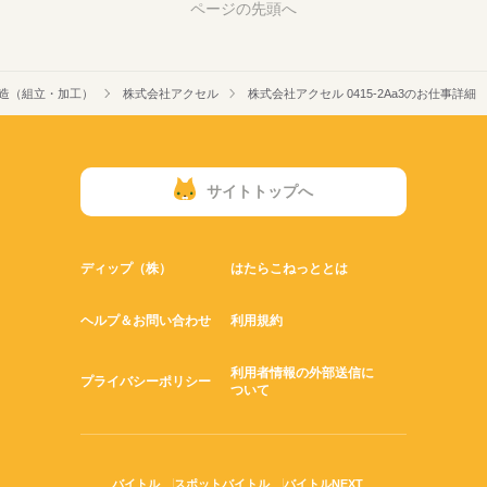
ページの先頭へ
造（組立・加工）
株式会社アクセル
株式会社アクセル 0415-2Aa3のお仕事詳細
サイトトップへ
ディップ（株）
はたらこねっととは
ヘルプ＆お問い合わせ
利用規約
利用者情報の外部送信に
プライバシーポリシー
ついて
バイトル
スポットバイトル
バイトルNEXT