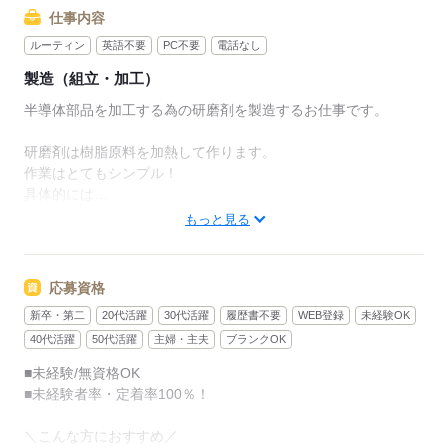
仕事内容
ルーティン
英語不要
PC不要
電話なし
製造（組立・加工）
半導体部品を加工する為の研磨剤を製造するお仕事です。
研磨剤は樹脂原料を加熱して作ります。
作業はとてもシンプル！
具体的には…
もっと見る
・30cmくらいのゴム製型枠に樹脂原料を流し込む
・流し込んだ型枠をベルトコンベアーに置いていく
応募資格
出来上がりは3～6ｍｍくらいの小さなモノなので、
新卒・第二
20代活躍
30代活躍
履歴書不要
WEB登録
未経験OK
重量物を持ったり運んだり…などの力仕事は一切ありません。
40代活躍
50代活躍
主婦・主夫
ブランクOK
2週間程度で慣れるシンプル作業！
■未経験/無資格OK
作業マニュアルも完備しているので
■未経験者率・定着率100％！
未経験でも安心してスタートできます。
＼こんな方におすすめ／
最初の1週間は先輩サポートあり♪