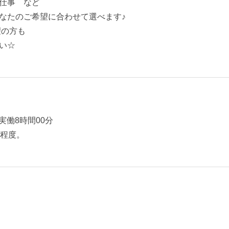
仕事 など
なたのご希望に合わせて選べます♪
望の方も
い☆
）実働8時間00分
間程度。