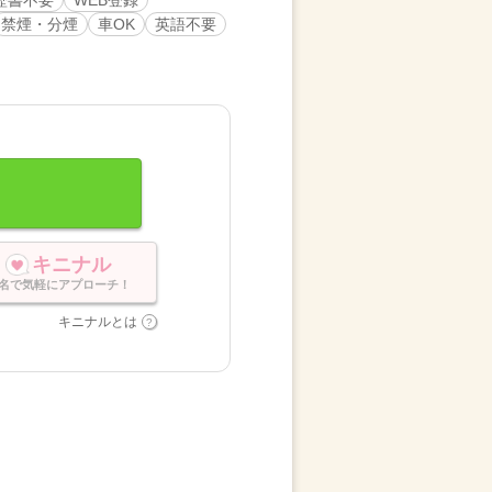
禁煙・分煙
車OK
英語不要
キニナル
名で気軽にアプローチ！
キニナルとは
。