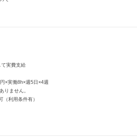
して実費支給
0円×実働8h×週5日×4週
ありません。
可（利用条件有）