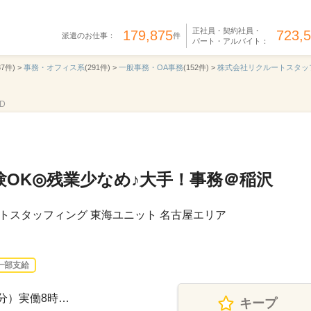
正社員・契約社員・
179,875
723,
派遣のお仕事：
件
パート・アルバイト：
37件) >
事務・オフィス系
(291件) >
一般事務・OA事務
(152件) >
株式会社リクルートスタッ
D
経験OK◎残業少なめ♪大手！事務＠稲沢
トスタッフィング 東海ユニット 名古屋エリア
一部支給
60分）実働8時…
キープ