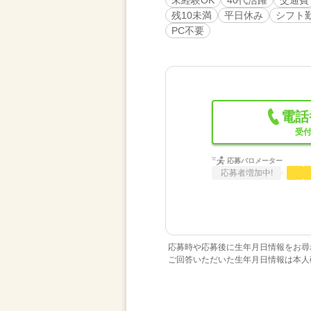
残10未満
平日休み
シフト
PC不要
電話
受付
応募バロメーター
応募者増加中!
応募時や応募後に生年月日情報をお尋
ご回答いただいた生年月日情報は本人