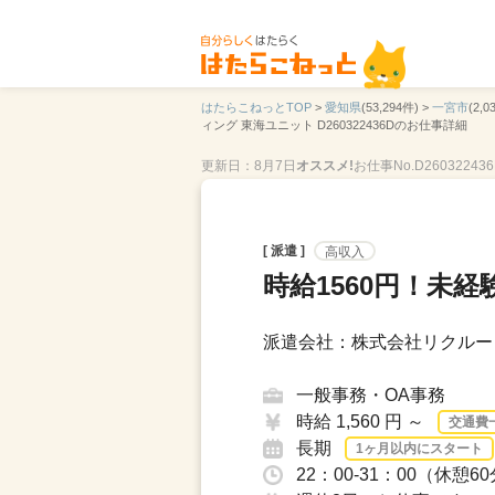
はたらこねっとTOP
>
愛知県
(53,294件) >
一宮市
(2,0
ィング 東海ユニット D260322436Dのお仕事詳細
更新日：8月7日
オススメ!
お仕事No.D260322436
[ 派遣 ]
高収入
時給1560円！未
派遣会社：株式会社リクルー
一般事務・OA事務
時給 1,560 円 ～
交通費
長期
1ヶ月以内にスタート
22：00-31：00（休憩