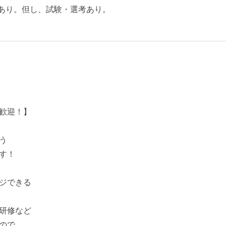
あり。但し、試験・選考あり。
歓迎！】
う
す！
ジできる
研修など
ので