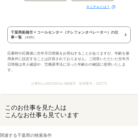
キニナルとは？
千葉県船橋市 × コールセンター（テレフォンオペレーター）の仕
事一覧
(43件)
応募時や応募後に生年月日情報をお尋ねすることがありますが、年齢を雇
用条件に設定することは許容されておりません。ご回答いただいた生年月
日情報は本人確認や、労働基準法に沿った年齢かの確認に使用いたしま
す。
仕事No.
cs80319i21b-A船橋市
管理番号：
152773
このお仕事を見た人は
こんなお仕事も見ています
関連する千葉県の検索条件