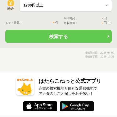
時給
-
円
平均時給：
-
件
ヒット件数：
-
円
月収換算：
?
検索する
掲載開始日：2026-04-09
掲載終了日：2026-10-31
はたらこねっと公式アプリ
充実の検索機能と便利な通知機能で
アナタのしごと探しをお手伝い！