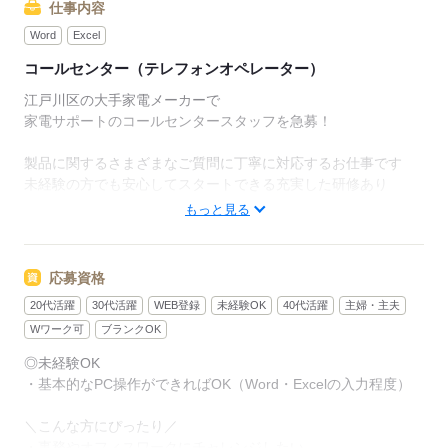
仕事内容
Word
Excel
コールセンター（テレフォンオペレーター）
江戸川区の大手家電メーカーで
家電サポートのコールセンタースタッフを急募！
製品に関するさまざまなご質問に丁寧に対応するお仕事です
未経験の方でも安心してスタートできる充実した研修あり
もっと見る
<主な内容>
・お客様からの「家電の使い方や機能についての質問」、
家電量販店からの「部品確認」などの問い合わせ対応
応募資格
・故障したときの「対処方法の案内」と修理受付
20代活躍
30代活躍
WEB登録
未経験OK
40代活躍
主婦・主夫
・データ入力などの簡単な事務
・コールセンター業務
Wワーク可
ブランクOK
（主に受電/状況により架電/メール・チャットの場合も有）
◎未経験OK
・その他付帯作業
・基本的なPC操作ができればOK（Word・Excelの入力程度）
お客様の生活をサポートするやりがいも感じられるお仕事
＼こんな方にぴったり／
まずはご応募お待ちしています♪
・事務やオフィスワークにチャレンジしたい