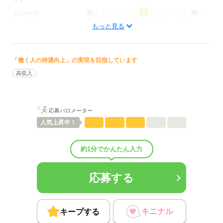
低い
高い
多い年齢層
もっと見る
男性
女性
男女の割合
「働く人の待遇向上」の実現を目指しています
ひとりで
みんなで
仕事の仕方
高収入
しずか
にぎやか
職場の様子
配属先部署：
男女比
（男5：女5）
応募バロメーター
平均年齢
35歳
人気
上昇中！
概要：
業界
その他
約1分でかんたん入力
応募する
応募する
キニナル
キープする