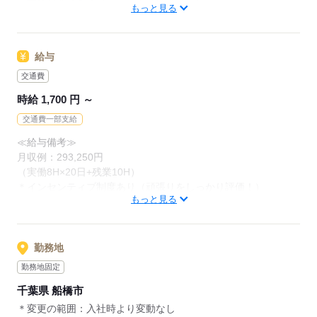
もっと見る
・安定した環境で長く働きたい
＊変更の範囲：会社が定める業務
・人と話す仕事が好き・コミュニケーションを楽しめる
・無理なく働きながらしっかり収入も上げたい
給与
応募する
未経験から始めたスタッフが多数活躍中！
交通費
丁寧にサポートしますので、安心してご応募ください♪
時給 1,700 円 ～
交通費一部支給
応募する
≪給与備考≫
月収例：293,250円
（実働8H×20日+残業10H）
＊インセンティブ制度あり（頑張りをしっかり評価！）
もっと見る
応募する
勤務地
勤務地固定
千葉県 船橋市
＊変更の範囲：入社時より変動なし