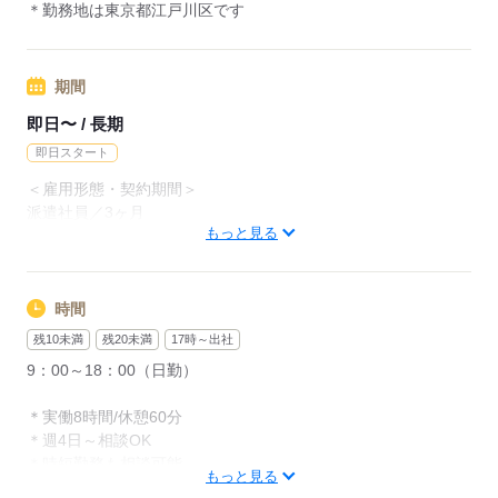
＊勤務地は東京都江戸川区です
期間
即日〜 / 長期
即日スタート
＜雇用形態・契約期間＞
派遣社員／3ヶ月
もっと見る
契約更新の場合あり但し、最初の契約から通算して最長2年11
ヶ月まで
【配属先工程の業務量・生産量・本人の健康状態・勤務成績・
勤務態度・能力など】
時間
残10未満
残20未満
17時～出社
9：00～18：00（日勤）
応募する
＊実働8時間/休憩60分
＊週4日～相談OK
＊時短勤務も相談可能
もっと見る
＊残業ほぼなし