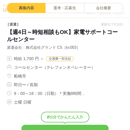
0
募集内容
選考・応募先
会社概要
キープ
ログイン
メニュー
派遣
更新日:7月31日
【週4日～時短相談もOK】家電サポートコー
ルセンター
派遣会社
株式会社グランド CS［kc003］
時給 1,700 円 ～
交通費一部支給
コールセンター（テレフォンオペレーター）
船橋市
即日〜 / 長期
9：00～18：00（日勤）＊実働8時間…
土曜 日曜
約1分でかんたん入力