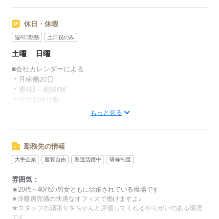
＼プライベートと両立しやすいですよ／
休日・休暇
≪待遇・福利厚生≫
■各種社会保険完備
週4日勤務
土日祝のみ
■交通費規定内支給
土曜
日曜
■年次有給休暇
■夏季・冬期休暇あり
■会社カレンダーによる
■服装自由（オフィスカジュアル※常識の範囲内）
＊月稼働20日
■休憩室あり
＊週4日～相談OK
■ロッカー完備
＊年次有給休暇
■弁当持参OK
＊夏季・冬期休暇あり
もっと見る
■冷暖房完備の快適オフィス
■充実の研修制度（座学1週間＋OJTで未経験でも安心）
応募する
■インセンティブ制度あり（頑張りをしっかり評価！）
勤務先の情報
大手企業
服装自由
派遣活躍中
研修制度
応募する
雰囲気：
★20代～40代の男女ともに活躍されている職場です
★冷暖房完備の快適なオフィスで働けますよ♪
★スタッフの頑張りをちゃんと評価してくれるやりがいのある環境
です