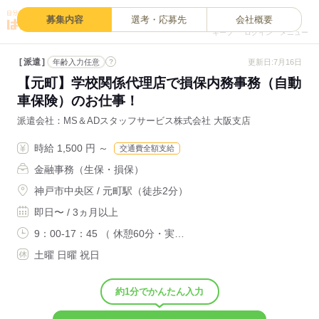
0
募集内容
選考・応募先
会社概要
キープ
ログイン
メニュー
派遣
?
更新日:7月16日
年齢入力任意
【元町】学校関係代理店で損保内務事務（自動
車保険）のお仕事！
派遣会社
MS＆ADスタッフサービス株式会社 大阪支店
時給 1,500 円 ～
交通費全額支給
金融事務（生保・損保）
神戸市中央区 / 元町駅（徒歩2分）
即日〜 / 3ヵ月以上
9：00-17：45 （ 休憩60分・実…
土曜 日曜 祝日
約1分でかんたん入力