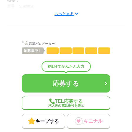
概要：
業界
金融関連
従業員数
100～299人
もっと見る
応募する
応募バロメーター
応募
集中！
約1分でかんたん入力
応募する
TEL応募する
求人先の電話番号を表示
キニナル
キープする