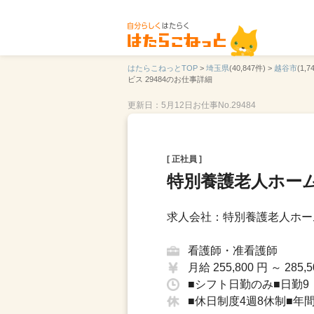
はたらこねっとTOP
>
埼玉県
(40,847件) >
越谷市
(1,7
ビス 29484のお仕事詳細
更新日：5月12日
お仕事No.29484
[ 正社員 ]
特別養護老人ホー
求人会社：特別養護老人ホー
看護師・准看護師
月給 255,800 円 ～ 285,5
■シフト日勤のみ■日勤9：
■休日制度4週8休制■年間