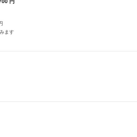
700 円
円
みます