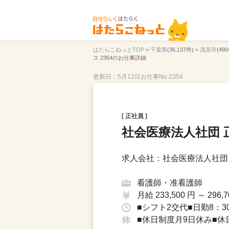
はたらこねっとTOP
>
千葉県
(36,137件) >
茂原市
(490
ス 2354のお仕事詳細
更新日：5月12日
お仕事No.2354
[ 正社員 ]
社会医療法人社団 
求人会社：社会医療法人社団
看護師・准看護師
月給 233,500 円 ～ 296,7
■シフト2交代■日勤8：30
■休日制度月9日休み■休