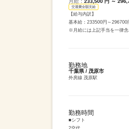
月給：
233,500 円 ～ 296,
交通費全額支給
【給与内訳】
基本給：233500円～296700
※月給には上記手当を一律含
勤務地
千葉県 / 茂原市
外房線 茂原駅
勤務時間
■シフト
2交代