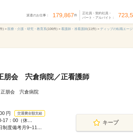
正社員・契約社員・
179,867
723,
派遣のお仕事：
件
パート・アルバイト：
件) >
医療・介護・研究・教育系
(106件) >
看護師・准看護師
(11件) >
ディップの転職エージ
正朋会 宍倉病院／正看護師
 正朋会 宍倉病院
00 円
交通費全額支給
-17：00（休…
キープ
日制度備考月9~11…