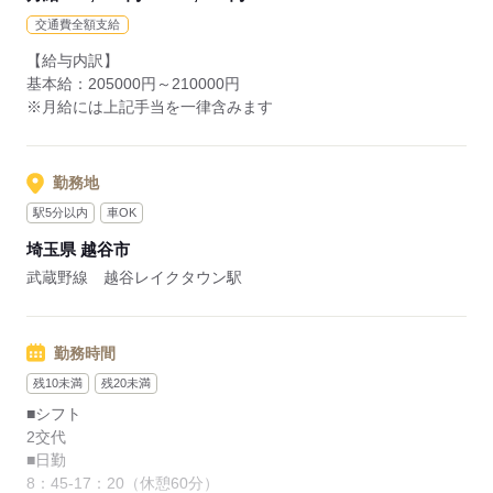
・自身や家族の時間をしっかりと設けることができます
交通費全額支給
【給与内訳】
基本給：205000円～210000円
応募する
※月給には上記手当を一律含みます
勤務地
駅5分以内
車OK
埼玉県 越谷市
武蔵野線 越谷レイクタウン駅
勤務時間
残10未満
残20未満
■シフト
2交代
■日勤
8：45-17：20（休憩60分）