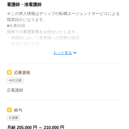
★ご利用メリット
看護師・准看護師
日本最大級の求人情報の中からぴったりな求人をご紹
介。
※この求人情報はディップの転職エージェントサービスによる
履歴書作成のアドバイスや面接日の調整だけでなく、
職業紹介になります。
お給料、お休み、入職時期の交渉もサポートします。
■仕事内容
病棟での看護業務をお任せいたします。
【もちろん無料】
・病棟内において患者様への医療の提供
費用は一切かかりません。
・看護計画の作成
・患者様の検温などバイタルチェック業務等
もっと見る
※内科、外科、整形外科の混合病棟：55床 障がい者病棟：47
床
応募資格
■求人概要
・休み：年間120日／4週8休
40代活躍
・残業：月平均5時間
正看護師
・給与：月給20.5万円～21.0万円＋変動手当／賞与4.0ヶ月
・車通勤：可能／駐車場あり
給与
★おすすめポイント★
◎賞与4.0ヶ月
交通費
・収入やモチベーションを安定させることができます
月給 205,000 円 ～ 210,000 円
◎年間休日120日/残業少な目