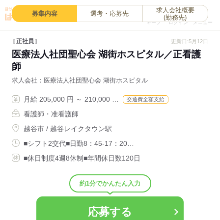
求人会社概要
0
募集内容
選考・応募先
(勤務先)
キープ
ログイン
メニュー
正社員
更新日:5月12日
医療法人社団聖心会 湖街ホスピタル／正看護
師
求人会社
医療法人社団聖心会 湖街ホスピタル
月給 205,000 円 ～ 210,000 …
交通費全額支給
看護師・准看護師
越谷市 / 越谷レイクタウン駅
■シフト2交代■日勤8：45-17：20…
■休日制度4週8休制■年間休日数120日
約1分でかんたん入力
応募する