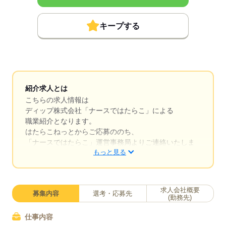
キープする
紹介求人とは
こちらの求人情報は
ディップ株式会社「ナースではたらこ」による
職業紹介となります。
はたらこねっとからご応募ののち、
「ナースではたらこ」運営事務局よりご連絡いたしま
もっと見る
す。
★職業紹介とは？
求職中の看護師さんの転職を専任の
求人会社概要
募集内容
選考・応募先
キャリアアドバイザーが入職まで無料でサポートいた
(勤務先)
します。
仕事内容