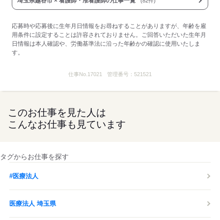
埼玉県越谷市 × 看護師・准看護師の仕事一覧
(82件)
住宅手当：8,500円～13,500円
扶養手当：4,000円～11,000円
■受動喫煙防止措置：
応募時や応募後に生年月日情報をお尋ねすることがありますが、年齢を雇
敷地内禁煙
用条件に設定することは許容されておりません。ご回答いただいた生年月
日情報は本人確認や、労働基準法に沿った年齢かの確認に使用いたしま
す。
応募する
仕事No.
17021
管理番号：
521521
このお仕事を見た人は
こんなお仕事も見ています
タグからお仕事を探す
#医療法人
医療法人 埼玉県