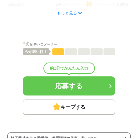
しずか
にぎやか
職場の様子
配属先部署：
もっと見る
病棟
待遇・福利厚生：
■昇給：年1回
■賞与：4ヶ月/年
■賞与備考：なし
応募バロメーター
■退職金制度：有（勤続3年以上）
■退職金制度備考：
今が
狙い目！
■その他福利厚生：
【モデル年収（正看護師/経験23年の場合）】
約1分でかんたん入力
基本給：305,000円
特技～当 30,000円
夜勤～当：60,000円（夜勤4回を想定）
応募する
住宅～当：8,500円 （～世帯主）
賞与：1,220,000円（計算～法：昨年実績4ヶ～で算出）
賞与～給～（算定期間）：7～（11/16-5/15）、12～（5/16-11/15）
～給
キープする
【その他福利厚生】
・インフルエンザ予防接種あり
・子育て支援制度あり
■その他手当：