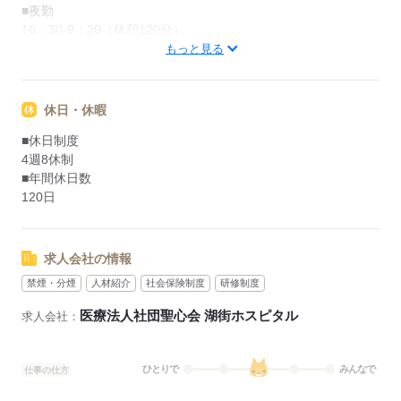
■夜勤
16：30-9：20（休憩120分）
もっと見る
応募する
休日・休暇
■休日制度
4週8休制
■年間休日数
120日
求人会社の情報
禁煙・分煙
人材紹介
社会保険制度
研修制度
医療法人社団聖心会 湖街ホスピタル
求人会社：
ひとりで
みんなで
仕事の仕方