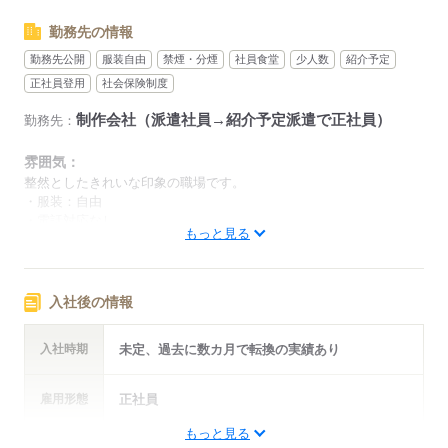
勤務先の情報
勤務先公開
服装自由
禁煙・分煙
社員食堂
少人数
紹介予定
正社員登用
社会保険制度
制作会社（派遣社員→紹介予定派遣で正社員）
勤務先：
雰囲気：
整然としたきれいな印象の職場です。
・服装：自由
・電話対応なし
もっと見る
・自席での飲食可能
・受動喫煙対策：分煙（喫煙室での勤務なし）
低い
高い
多い年齢層
入社後の情報
男性
女性
男女の割合
入社時期
未定、過去に数カ月で転換の実績あり
ひとりで
みんなで
仕事の仕方
雇用形態
正社員
もっと見る
しずか
にぎやか
職場の様子