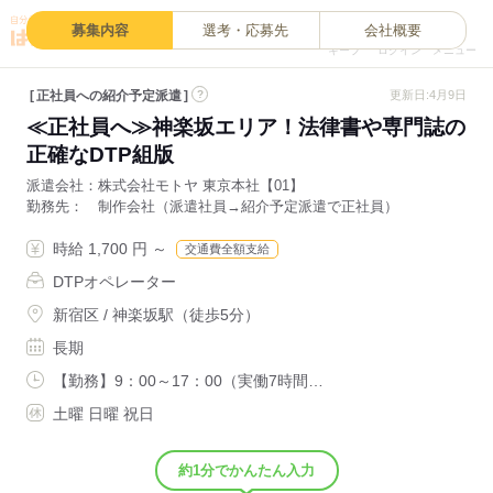
0
募集内容
選考・応募先
会社概要
キープ
ログイン
メニュー
正社員への紹介予定派遣
?
更新日:4月9日
≪正社員へ≫神楽坂エリア！法律書や専門誌の
正確なDTP組版
派遣会社
株式会社モトヤ 東京本社【01】
勤務先
制作会社（派遣社員→紹介予定派遣で正社員）
時給 1,700 円 ～
交通費全額支給
DTPオペレーター
新宿区 / 神楽坂駅（徒歩5分）
長期
【勤務】9：00～17：00（実働7時間…
土曜 日曜 祝日
約1分でかんたん入力