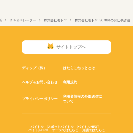
系
DTPオペレーター
株式会社モトヤ
株式会社モトヤ IS87891のお仕事詳細
サイトトップへ
ディップ（株）
はたらこねっととは
ヘルプ＆お問い合わせ
利用規約
利用者情報の外部送信に
プライバシーポリシー
ついて
バイトル
スポットバイトル
バイトルNEXT
バイトルPRO
ナースではたらこ
介護ではたらこ