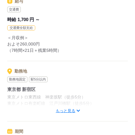
給与
交通費
時給 1,700 円 ～
交通費全額支給
＜月収例＞
およそ260,000円
（7時間×21日＋残業5時間）
勤務地
勤務地固定
駅5分以内
東京都 新宿区
東京メトロ東西線 神楽坂駅（徒歩5分）
東京メトロ有楽町線 江戸川橋駅（徒歩5分）
都営大江戸線 牛込神楽坂駅（徒歩10分）
もっと見る
応募する
期間