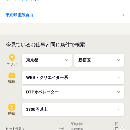
東京都 服装自由
今見ているお仕事と同じ条件で検索
エリア
職種
時給
-
円
平均時給：
-
件
ヒット件数：
-
円
月収換算：
?