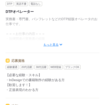
DTP
英語不要
電話なし
DTPオペレーター
実務書・専門書、パンフレットなどのDTP組版オペレータのお
仕事です。
＝＝＝お仕事の内容＝＝＝
・法律関連の実務書の組版
・金融機関の専門誌、パンフレット、リーフレットの組版
もっと見る
・フォーマット作成～テキスト流し込み、赤字修正
・グラフの作成、簡単な表紙デザイン
・出力用、入稿用データの作成
応募資格
経験優遇
20代活躍
30代活躍
WEB登録
ブランクOK
＝＝＝使用する機器＝＝＝
Mac＋InDesign、Illustrator、Photoshop
【必要な経験・スキル】
・InDesignでの書籍制作の経験がある方
【歓迎します！】
応募する
・正規表現のわかる方