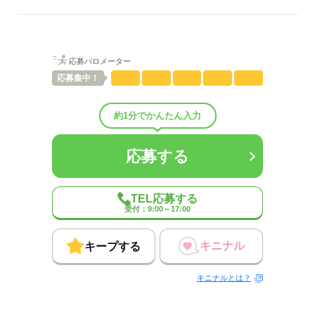
・給与：月給26万円～・固定残業代：月給の内、
年収・
配属先部署：
給与例
42,000円（20時間相当を含む）超過分別途支給
人数
4人
男女比
（男2：女2）
休日・
年間休日120日
平均年齢
50歳
概要：
休暇
応募バロメーター
業界
マスコミ関連
応募
集中！
事業内容
パンフレットや専門書の組版から制作までを手掛けてい
【正社員時の要件】 ・派遣期間：未定、過去に
ます。
数カ月で転換の実績あり ・雇用形態：正社員 ・
約1分でかんたん入力
従業員数
1～29人
社会保険完備 ・退職金制度：なし ・休日休暇：
（年間休日127日） ・給与：月給30万円～（固定
待遇・
福利厚生
残業代含む） ・固定残業代：月給の内、42,000
応募する
応募する
円（20時間相当を含む） ・超過分別途支給 ・昇
給あり、賞与あり ・交通費：全額支給 ・勤務時
間：派遣就業時と同様
TEL応募する
受付：9:00～17:00
応募する
キニナル
キープする
キニナルとは？