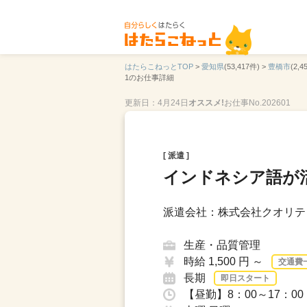
はたらこねっとTOP
>
愛知県
(53,417件) >
豊橋市
(2,4
1のお仕事詳細
更新日：4月24日
オススメ!
お仕事No.202601
[ 派遣 ]
インドネシア語が
派遣会社：株式会社クオリテ
生産・品質管理
時給 1,500 円 ～
交通費
長期
即日スタート
【昼勤】8：00～17：0