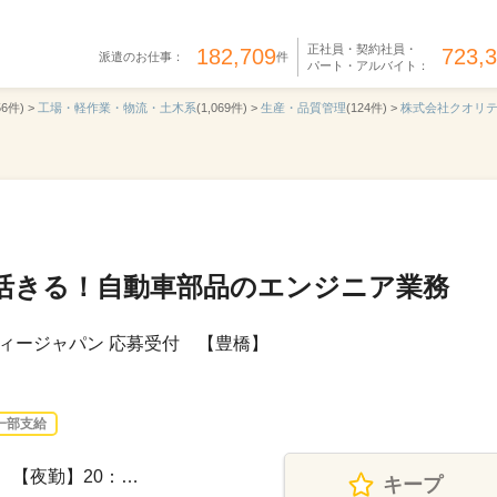
正社員・契約社員・
182,709
723,
派遣のお仕事：
件
パート・アルバイト：
56件) >
工場・軽作業・物流・土木系
(1,069件) >
生産・品質管理
(124件) >
株式会社クオリ
活きる！自動車部品のエンジニア業務
ィージャパン 応募受付 【豊橋】
一部支給
0 【夜勤】20：…
キープ