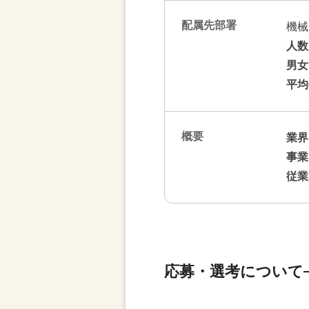
配属先部署
機械
人数
男女
平均
概要
業界
事業
従業
応募・選考について