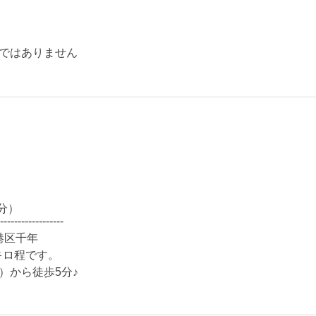
ではありません
）
分）
------------------
市港区千年
キロ程です。
）から徒歩5分♪