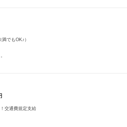
満でもOK♪）
中。
円
上！交通費規定支給