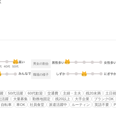
K
男女の割合
職場の様子
活躍
50代活躍
60代歓迎
交通費
主婦・主夫
残20未満
土日
代活躍
大量募集
勤務地固定
残20以上
大手企業
ブランクOK
ク自転車
車OK
社員食堂
派遣活躍中
ルーティン
英語不要