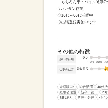
もちろん車・バイク通勤O
◇カンタン作業
◇10代～60代活躍中
◇出張登録実施中です
その他の特徴
多い年齢層
仕事の仕方
未経験OK
30代活躍
40代
経験者優遇
新卒・第二
20
制服あり
禁煙・分煙
バイ