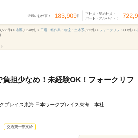
正社員・契約社員・
183,909
722,
派遣のお仕事：
件
パート・アルバイト：
0,566件) >
港区
(1,548件) >
工場・軽作業・物流・土木系
(666件) >
フォークリフト
(11件) >
細
フト
で負担少なめ！未経験OK！フォークリフ
クプレイス東海 日本ワークプレイス東海 本社
交通費一部支給