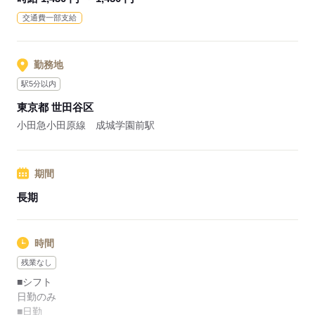
業界シェアトップクラスの企業が運営しているので、各種福利
交通費一部支給
厚生や研修制度などが充実しています。
応募する
勤務地
駅5分以内
東京都 世田谷区
小田急小田原線 成城学園前駅
期間
長期
時間
残業なし
■シフト
日勤のみ
■日勤