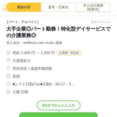
求人会社概要
0
募集内容
選考・応募先
(勤務先)
キープ
ログイン
メニュー
パート・アルバイト
更新日:5月12日
大手企業◎パート勤務！特化型デイサービスで
の介護業務◎
求人会社
wellbista care studio 成城
時給 1,430 円 ～ 1,450 円
交通費一部支給
介護福祉士
世田谷区 / 成城学園前駅
長期
■シフト日勤のみ■日勤8：30-17：3…
土曜 日曜
約1分でかんたん入力