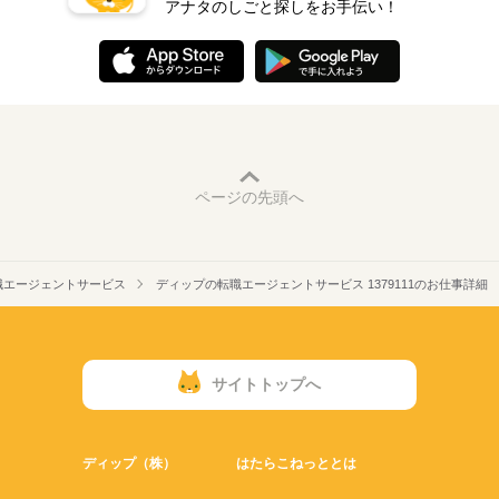
アナタのしごと探しをお手伝い！
ページの先頭へ
職エージェントサービス
ディップの転職エージェントサービス 1379111のお仕事詳細
サイトトップへ
ディップ（株）
はたらこねっととは