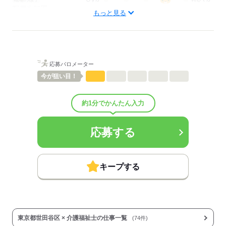
配属先部署：
もっと見る
介護職・ヘルパー
待遇・福利厚生：
■昇給：年1回
■賞与備考：なし
■その他福利厚生：
応募バロメーター
※加入保険は勤務日数に応じて変動（法定通り）
◆制服貸与
今が
狙い目！
◆定期健康診断
◆予防接種補助金制度
約1分でかんたん入力
◆各種研修制度
◆食事補助
■その他手当：
応募する
送迎業務兼務 時給 1,450円
▼給与詳細
処遇改善手当：200円/時
キープする
▼下記別途支給
通勤手当
年末年始手当：380円/時
※12/30 0時～1/3 24時
東京都世田谷区 × 介護福祉士の仕事一覧
(74件)
寸志あり：年2回（6月・12月）