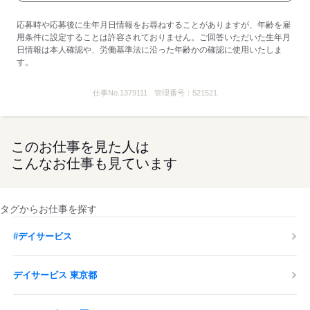
※業績による
応募時や応募後に生年月日情報をお尋ねすることがありますが、年齢を雇
※処遇改善手当は試用期間中（3ヶ月）は支給なし
用条件に設定することは許容されておりません。ご回答いただいた生年月
■受動喫煙防止措置：
日情報は本人確認や、労働基準法に沿った年齢かの確認に使用いたしま
屋内禁煙
す。
仕事No.
1379111
管理番号：
521521
応募する
このお仕事を見た人は
こんなお仕事も見ています
タグからお仕事を探す
#デイサービス
デイサービス 東京都