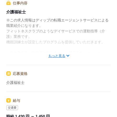
リアアドバイザーが入職まで無料でサポートいたしま
仕事内容
す。
介護福祉士
★ご利用メリット
※この求人情報はディップの転職エージェントサービスによる
日本最大級の求人情報の中からぴったりな求人をご紹
職業紹介になります。
介｡
フィットネスクラブのようなデイサービスでの運動指導（介
履歴書作成のアドバイスや面接日の調整だけでなく、
護）業務です。
お給料、お休み、入職時期の交渉もサポートします。
機能訓練士が設定したプログラムを提供していただきます。
【もちろん無料】
＊脳血管疾患（脳梗塞や脳出血、くも膜下出血）やパーキンソ
もっと見る
費用は一切かかりません。
ン病、整形外科的疾患などを患った方向けのリハビリと機能訓
練に特化したデイサービスです。
応募資格
■主な業務内容
・マシントレーニングなどの運動指導サポート
介護福祉士
・歩行介助
・送迎業務
・介護保険に関する事務 など
給与
※機能訓練に特化したデイサービスの運動指導のため、食事や
入浴の介助はありません。
交通費
時給 1,430 円 ～ 1,450 円