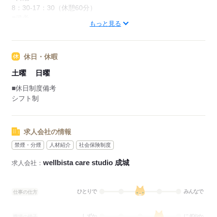
8：30-17：30（休憩60分）
■備考
もっと見る
※休憩時間は法定通り
勤務日数：週3日～
休日・休暇
応募する
土曜
日曜
■休日制度備考
シフト制
求人会社の情報
禁煙・分煙
人材紹介
社会保険制度
wellbista care studio 成城
求人会社：
ひとりで
みんなで
仕事の仕方
しずか
にぎやか
職場の様子