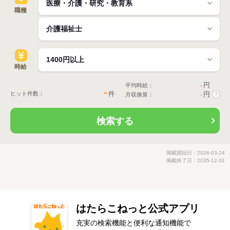
職種
時給
-
円
平均時給：
-
件
ヒット件数：
-
円
月収換算：
?
検索する
掲載開始日：2026-03-24
掲載終了日：2035-12-31
はたらこねっと公式アプリ
充実の検索機能と便利な通知機能で