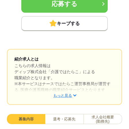
応募する
キープする
紹介求人とは
こちらの求人情報は
ディップ株式会社「介護ではたらこ」による
職業紹介となります。
※本サービスはナースではたらこ運営事務局が運営す
る､医療介護系職種の職業紹介サービスとなります
もっと見る
はたらこねっとからご応募ののち、「介護ではたら
こ」運営事務局よりご連絡いたします。
求人会社概要
募集内容
選考・応募先
★職業紹介とは？
(勤務先)
求職中の医療・介護系職種に関する転職を専任のキャ