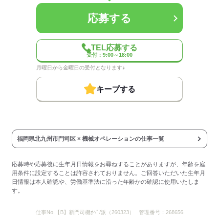
■交通費一部支給（往復の通勤距離1Km/10円）
■皆勤手当あり
応募する
■車・バイク通勤可能
■敷地内に舗装駐車場あり
■制服貸与
TEL応募する
■髪型・髪色自由
受付：9:00～18:00
月曜日から金曜日の受付となります♪
応募する
キープする
福岡県北九州市門司区 × 機械オペレーションの仕事一覧
応募時や応募後に生年月日情報をお尋ねすることがありますが、年齢を雇
用条件に設定することは許容されておりません。ご回答いただいた生年月
日情報は本人確認や、労働基準法に沿った年齢かの確認に使用いたしま
す。
仕事No.
【B】新門司機ｵﾍﾟ/派（260323）
管理番号：
268656