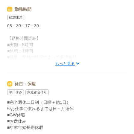
応募する
勤務時間
残20未満
08：30～17：30
【勤務時間詳細】
■実働：8時間
■休憩：1時間
■残業：業務の状況によって多少あり
もっと見る
【昼休憩】
12：30～13：30
休日・休暇
【勤務日】
平日休み
家庭都合休可
■週休2日制（日曜＋他1日）
※お仕事に慣れるまでは日・月連休
■完全週休二日制（日曜＋他1日）
※お仕事に慣れるまでは日・月連休
■GW休暇
応募する
■お盆休み
■年末年始長期休暇