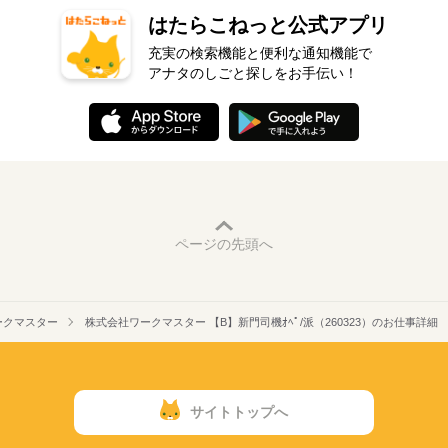
はたらこねっと公式アプリ
充実の検索機能と便利な通知機能で
アナタのしごと探しをお手伝い！
ページの先頭へ
ークマスター
株式会社ワークマスター 【B】新門司機ｵﾍﾟ/派（260323）のお仕事詳細
サイトトップへ