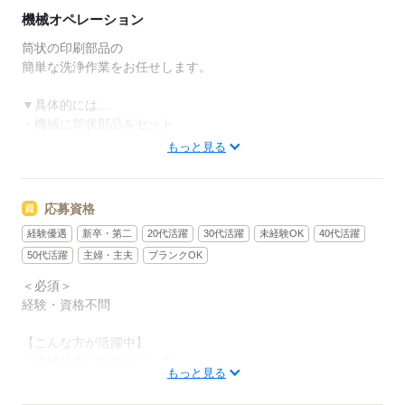
敷地内に舗装駐車場も完備。
機械オペレーション
■ワークライフバランス重視
筒状の印刷部品の
￣￣￣￣￣￣￣￣￣￣￣￣￣
簡単な洗浄作業をお任せします。
週休2日制でGW、お盆、
年末年始の長期休暇もあり、
▼具体的には…
リフレッシュしながら
・機械に筒状部品をセット
働くことができます。
・スイッチを押して自動洗浄
もっと見る
・残った汚れをスポンジで洗浄
・清潔な布で吹き上げ
応募資格
複雑な作業はなく、
経験優遇
新卒・第二
20代活躍
30代活躍
未経験OK
40代活躍
決まった手順に従って行いますので
未経験の方も安心して働けます。
50代活躍
主婦・主夫
ブランクOK
＜必須＞
経験・資格は一切不問！
経験・資格不問
フリーターやブランクがある方も活躍中です。
初心者の方でも無理なくスタートできます！
【こんな方が活躍中】
◇機械操作に抵抗がない方
もっと見る
◇地道な作業をコツコツと続けられる方
応募する