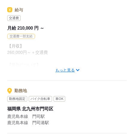
応募する
給与
交通費
月給 210,000 円 ～
交通費一部支給
【月収】
260,000円～＋交通費
【賞与について】
もっと見る
■賞与年2回（夏・冬）
【その他手当など】
■皆勤手当（5,000円）
勤務地
勤務地固定
バイク自転車
車OK
【交通費備考】
福岡県 北九州市門司区
規定あり（往復の通勤距離1Km/10円）
車・バイク通勤可
鹿児島本線 門司駅
（敷地内に舗装駐車場あり）
鹿児島本線 門司港駅