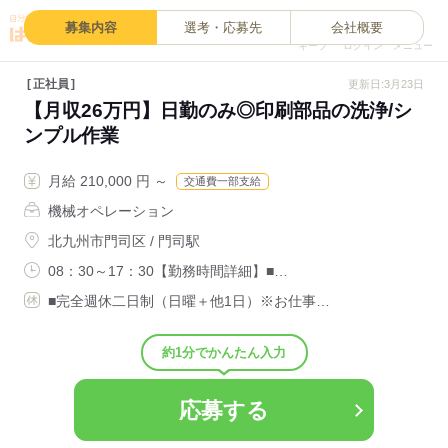
0
募集内容
選考・応募先
会社概要
キープ
ログイン
メニュー
正社員
更新日:3月23日
【月収26万円】日勤のみ◎印刷部品の洗浄/シ
ンプル作業
月給 210,000 円 ～
交通費一部支給
機械オペレーション
北九州市門司区 / 門司駅
08：30～17：30【勤務時間詳細】■…
■完全週休二日制（日曜＋他1日）※お仕事…
約1分でかんたん入力
応募する