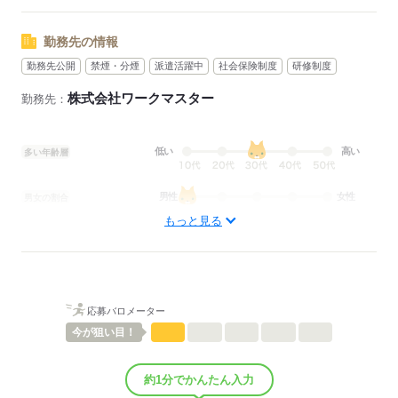
勤務先の情報
勤務先公開
禁煙・分煙
派遣活躍中
社会保険制度
研修制度
株式会社ワークマスター
勤務先：
低い
高い
多い年齢層
男性
女性
男女の割合
もっと見る
ひとりで
みんなで
仕事の仕方
しずか
にぎやか
職場の様子
配属先部署：
応募バロメーター
男女比
（男8：女2）
今が
狙い目！
平均年齢
35歳
待遇・福利厚生：
■社会保険完備
約1分でかんたん入力
■賞与年2回（夏・冬）