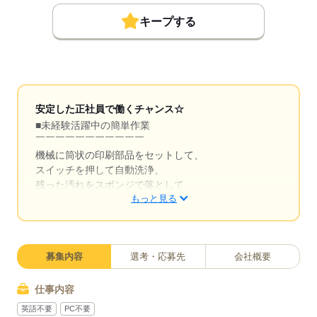
キープする
安定した正社員で働くチャンス☆
■未経験活躍中の簡単作業
￣￣￣￣￣￣￣￣￣￣￣
機械に筒状の印刷部品をセットして、
スイッチを押して自動洗浄、
残った汚れをスポンジで落として
もっと見る
拭き上げる簡単なお仕事です。
■充実の待遇・福利厚生
￣￣￣￣￣￣￣￣￣￣￣￣￣
募集内容
選考・応募先
会社概要
社会保険完備、賞与年2回、
皆勤手当ありなど、
安心して働ける環境が整っています。
仕事内容
交通費一部支給や車・バイク通勤可能、
英語不要
PC不要