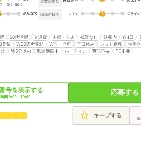
男女の割合
職場の様子
活躍
50代活躍
交通費
主婦・主夫
残業なし
扶養内
週4日
B登録
WEB選考完結
Wワーク可
平日休み
シフト勤務
大手企
分煙
駅5分以内
派遣活躍中
ルーティン
英語不要
PC不要
番号を表示する
応募する
時間 9:00～19:00
キープする
匿