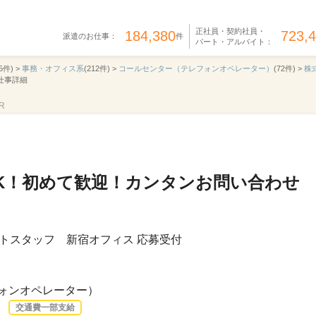
正社員・契約社員・
184,380
723,
派遣のお仕事：
件
パート・アルバイト：
5件) >
事務・オフィス系
(212件) >
コールセンター（テレフォンオペレーター）
(72件) >
株
お仕事詳細
R
OK！初めて歓迎！カンタンお問い合わせ
トスタッフ 新宿オフィス 応募受付
ォンオペレーター）
交通費一部支給