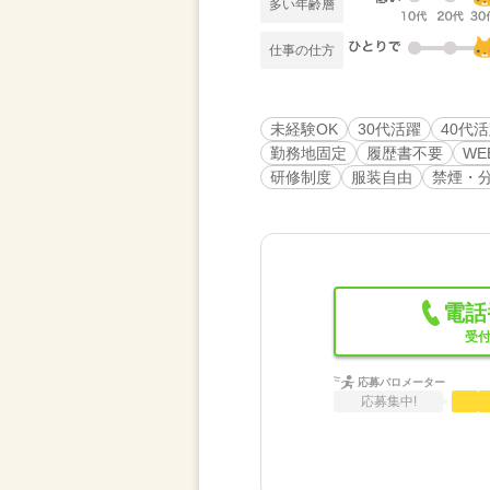
多い年齢層
仕事の仕方
未経験OK
30代活躍
40代
勤務地固定
履歴書不要
WE
研修制度
服装自由
禁煙・
電話
受付
応募バロメーター
応募集中!