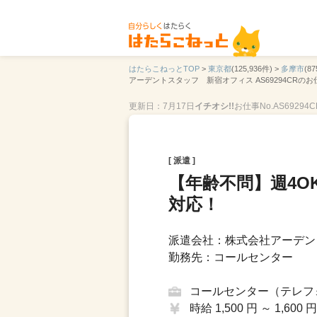
はたらこねっとTOP
>
東京都
(125,936件) >
多摩市
(87
アーデントスタッフ 新宿オフィス AS69294CRの
更新日：7月17日
イチオシ!!
お仕事No.AS69294C
[ 派遣 ]
【年齢不問】週4
対応！
派遣会社：株式会社アーデン
勤務先：コールセンター
コールセンター（テレフ
時給 1,500 円 ～ 1,600 円