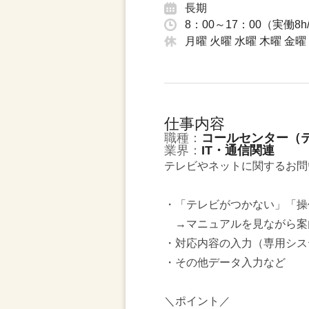
長期
8：00～17：00（実働8
月曜 火曜 水曜 木曜 金曜
仕事内容
職種：
コールセンター（
業界：
IT・通信関連
テレビやネットに関するお問
・「テレビがつかない」「操
→マニュアルを見ながら案
・対応内容の入力（専用シス
・その他データ入力など
＼ポイント／