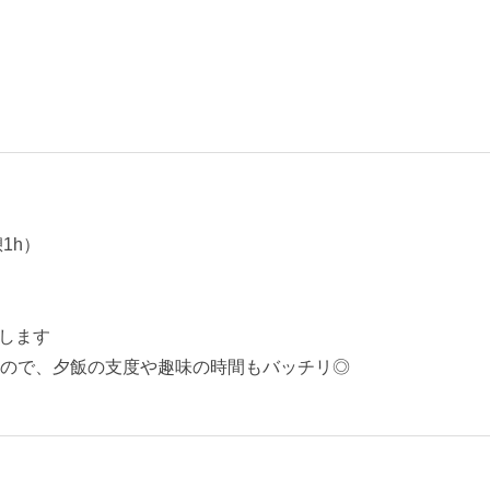
憩1h）
します
なので、夕飯の支度や趣味の時間もバッチリ◎