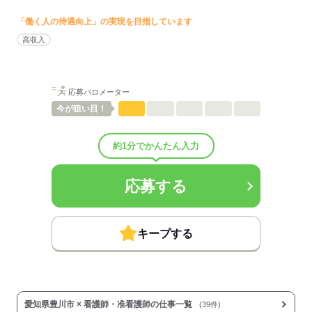
■昇給：年1回
■賞与備考：なし
「働く人の待遇向上」の実現を目指しています
■試用期間：6ヶ月「雇用形態・給与は同条件」
高収入
■試用期間の待遇変更有無：無
■試用期間中の労働条件：■受動喫煙防止措置：
屋内禁煙
応募バロメーター
今が
狙い目！
応募する
約1分でかんたん入力
応募する
キープする
愛知県豊川市 × 看護師・准看護師の仕事一覧
(39件)