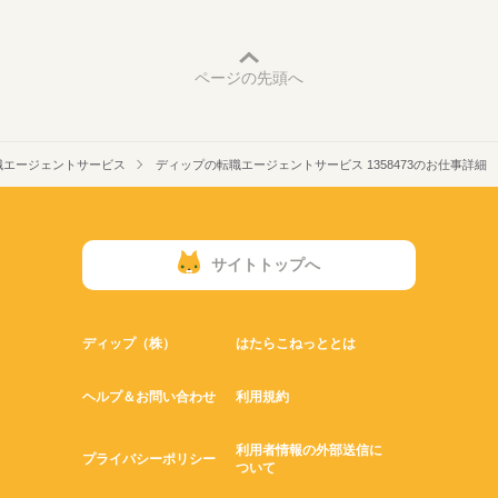
ページの先頭へ
職エージェントサービス
ディップの転職エージェントサービス 1358473のお仕事詳細
サイトトップへ
ディップ（株）
はたらこねっととは
ヘルプ＆お問い合わせ
利用規約
利用者情報の外部送信に
プライバシーポリシー
ついて