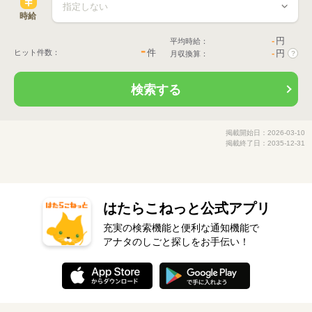
時給
-
円
平均時給：
-
件
ヒット件数：
-
円
月収換算：
?
検索する
掲載開始日：2026-03-10
掲載終了日：2035-12-31
はたらこねっと公式アプリ
充実の検索機能と便利な通知機能で
アナタのしごと探しをお手伝い！