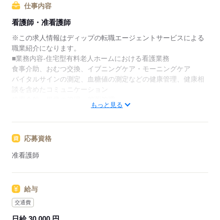
仕事内容
★ご利用メリット
看護師・准看護師
日本最大級の求人情報の中からぴったりな求人をご紹
介。
※この求人情報はディップの転職エージェントサービスによる
履歴書作成のアドバイスや面接日の調整だけでなく、
職業紹介になります。
お給料、お休み、入職時期の交渉もサポートします。
■業務内容‐住宅型有料老人ホームにおける看護業務
食事介助、おむつ交換、イブニングケア・モーニングケア
【もちろん無料】
バイタルサインの測定、血糖値の測定などの健康管理、健康相
費用は一切かかりません。
談を含めたコミュニケーション
処置全般、胃瘻の管理、服薬管理
もっと見る
★おすすめポイント★
アットホームな環境で、入居者様が安心して過ごせるよう、他
応募資格
職種と連携を取りながらサポートしていただきます。
今後需要が高まる高齢者看護・介護に携わり、経験の幅も広が
准看護師
ります！
夜勤のみで、日中の空いた時間も有効に活用することができま
す。
給与
日給30000円で、モチベーションにつながる条件です◎
電子カルテ導入済み！
交通費
日給 30,000 円