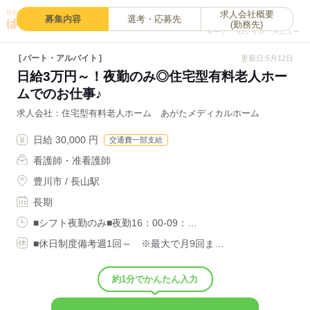
求人会社概要
0
募集内容
選考・応募先
(勤務先)
キープ
ログイン
メニュー
パート・アルバイト
更新日:5月12日
日給3万円～！夜勤のみ◎住宅型有料老人ホー
ムでのお仕事♪
求人会社
住宅型有料老人ホーム あがたメディカルホーム
日給 30,000 円
交通費一部支給
看護師・准看護師
豊川市 / 長山駅
長期
■シフト夜勤のみ■夜勤16：00-09：…
■休日制度備考週1回～ ※最大で月9回ま…
約1分でかんたん入力