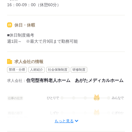
16：00-09：00（休憩60分）
休日・休暇
■休日制度備考
週1回～ ※最大で月9回まで勤務可能
求人会社の情報
禁煙・分煙
人材紹介
社会保険制度
研修制度
住宅型有料老人ホーム あがたメディカルホーム
求人会社：
ひとりで
みんなで
仕事の仕方
しずか
にぎやか
職場の様子
配属先部署：
もっと見る
看護に関する業務
待遇・福利厚生：