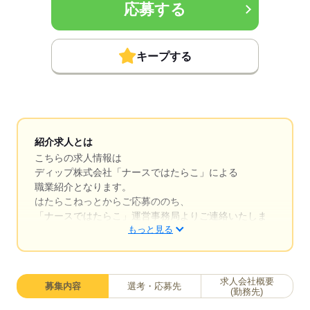
応募する
キープする
紹介求人とは
こちらの求人情報は
ディップ株式会社「ナースではたらこ」による
職業紹介となります。
はたらこねっとからご応募ののち、
「ナースではたらこ」運営事務局よりご連絡いたしま
もっと見る
す。
★職業紹介とは？
求職中の看護師さんの転職を専任の
求人会社概要
募集内容
選考・応募先
キャリアアドバイザーが入職まで無料でサポートいた
(勤務先)
します。