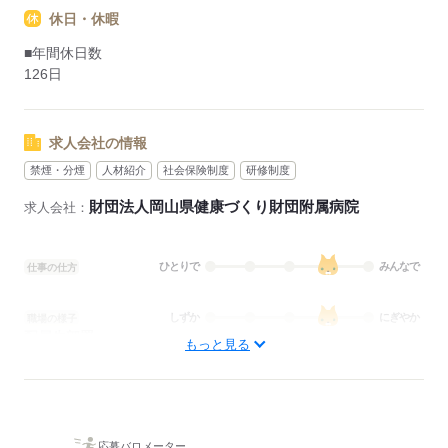
休日・休暇
■年間休日数
126日
求人会社の情報
禁煙・分煙
人材紹介
社会保険制度
研修制度
財団法人岡山県健康づくり財団附属病院
求人会社：
ひとりで
みんなで
仕事の仕方
しずか
にぎやか
職場の様子
配属先部署：
もっと見る
病棟
待遇・福利厚生：
■昇給：年1回
■賞与：4.4ヶ月/年
■賞与備考：なし
応募バロメーター