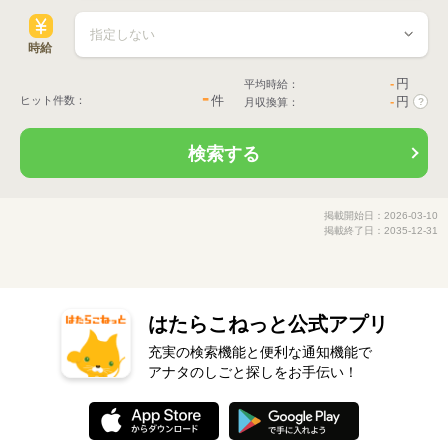
時給
-
円
平均時給：
-
件
ヒット件数：
-
円
月収換算：
?
検索する
掲載開始日：2026-03-10
掲載終了日：2035-12-31
はたらこねっと公式アプリ
充実の検索機能と便利な通知機能で
アナタのしごと探しをお手伝い！