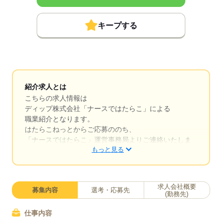
キープする
紹介求人とは
こちらの求人情報は
ディップ株式会社「ナースではたらこ」による
職業紹介となります。
はたらこねっとからご応募ののち、
「ナースではたらこ」運営事務局よりご連絡いたしま
もっと見る
す。
★職業紹介とは？
求職中の看護師さんの転職を専任の
求人会社概要
募集内容
選考・応募先
キャリアアドバイザーが入職まで無料でサポートいた
(勤務先)
します。
仕事内容