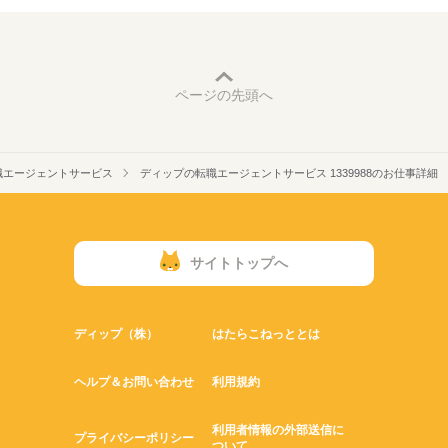
ページの先頭へ
職エージェントサービス
ディップの転職エージェントサービス 1339988のお仕事詳細
サイトトップへ
ディップ（株）
はたらこねっととは
ヘルプ＆お問い合わせ
利用規約
利用者情報の外部送信に
プライバシーポリシー
ついて