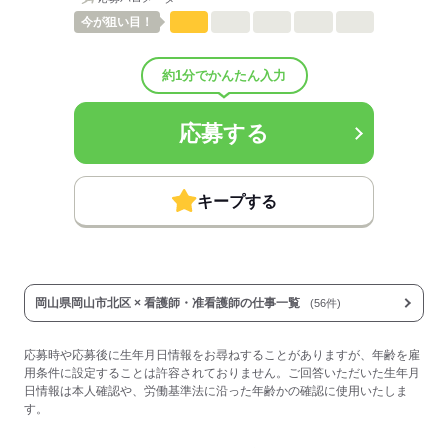
■退職金制度：有（勤続3年以上）
■退職金制度備考：
今が
狙い目！
■その他手当：
地域手当7,149円～8,652円
約1分でかんたん入力
住居手当あり
■受動喫煙防止措置：
敷地内禁煙
応募する
応募する
キープする
岡山県岡山市北区 × 看護師・准看護師の仕事一覧
(56件)
応募時や応募後に生年月日情報をお尋ねすることがありますが、年齢を雇
用条件に設定することは許容されておりません。ご回答いただいた生年月
日情報は本人確認や、労働基準法に沿った年齢かの確認に使用いたしま
す。