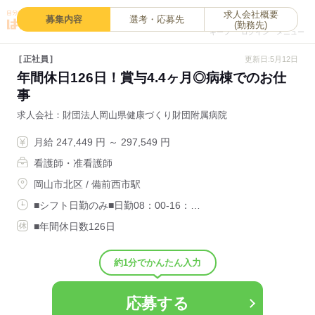
求人会社概要
0
募集内容
選考・応募先
(勤務先)
キープ
ログイン
メニュー
正社員
更新日:5月12日
年間休日126日！賞与4.4ヶ月◎病棟でのお仕
事
求人会社
財団法人岡山県健康づくり財団附属病院
月給 247,449 円 ～ 297,549 円
看護師・准看護師
岡山市北区 / 備前西市駅
■シフト日勤のみ■日勤08：00-16：…
■年間休日数126日
約1分でかんたん入力
応募する