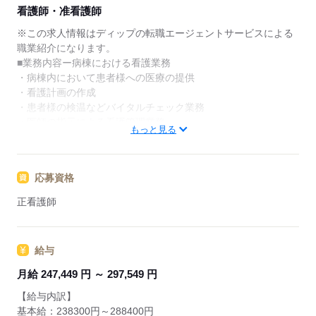
★ご利用メリット
看護師・准看護師
日本最大級の求人情報の中からぴったりな求人をご紹
介。
※この求人情報はディップの転職エージェントサービスによる
履歴書作成のアドバイスや面接日の調整だけでなく、
職業紹介になります。
お給料、お休み、入職時期の交渉もサポートします。
■業務内容ー病棟における看護業務
・病棟内において患者様への医療の提供
【もちろん無料】
・看護計画の作成
費用は一切かかりません。
・患者様の検温などバイタルチェック業務
・医師の指示による看護管理業務
もっと見る
・医師診療の補助、採血・点滴等の処置、入院患者様のケア
★おすすめポイント★
応募資格
一般病棟・療養病棟・結核病棟を有しているため、幅広い看護
に携わることができます！
正看護師
入職後はプリセプター制度があり、新しい職場でも安心です。
『おかやま子育て応援宣言企業』に登録し、仕事と家庭の両立
を応援するための取り組みを行うことを宣言しています。
給与
年間休日が126日あり、メリハリをつけた勤務が可能です。
賞与も4.4ヶ月の支給とモチベーションになります！
月給 247,449 円 ～ 297,549 円
【給与内訳】
基本給：238300円～288400円
応募する