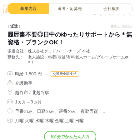
0
募集内容
選考・応募先
会社概要
キープ
ログイン
メニュー
派遣
更新日:3月1日
履歴書不要◎日中のゆったりサポートから＊無
資格・ブランクOK！
派遣会社
株式会社グッドパートナーズ 本社
勤務先
老人施設（特養/老健/有料老人ホーム/グループホームet
c.）
時給 1,800 円 ～
交通費全額支給
介護助手
越谷市 / 北越谷駅
1ヵ月～3ヵ月
早番のみ、日勤のみ、遅番のみ、夜勤専従、…
月曜 火曜 水曜 木曜 金曜 土曜 日曜…
約1分でかんたん入力