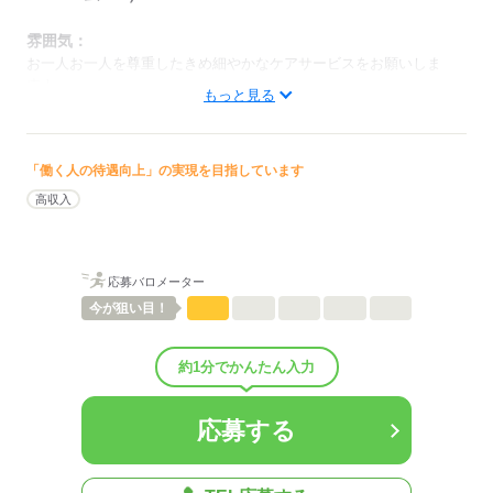
雰囲気：
お一人お一人を尊重したきめ細やかなケアサービスをお願いしま
す！
もっと見る
低い
高い
多い年齢層
「働く人の待遇向上」の実現を目指しています
男性
女性
男女の割合
高収入
ひとりで
みんなで
仕事の仕方
応募バロメーター
しずか
にぎやか
職場の様子
配属先部署：
今が
狙い目！
老人施設（特養/老健/有料老人ホーム/グループホームetc.）
人数
35人
約1分でかんたん入力
男女比
（男4：女6）
平均年齢
39歳
概要：
応募する
業界
医療・介護・福祉関連
事業内容
老人施設の運営
従業員数
30～99人