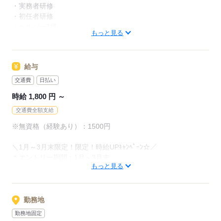
★手厚い取得支援制度★
・実務者研修
初任者研修や実務者研修取得のための受講費用を当社が負担。
・初任者研修
介護福祉士に合格された方には、お祝い金をプレゼント！
・ヘルパー1級
もっと見る
・ヘルパー2級
応募する
＊ブランク明けの方OK
給与
＊経験があれば無資格でもOK
＊資格・経験を高く評価します！
交通費
日払い
時給 1,800 円 ～
応募する
交通費全額支給
※無資格（経験あり）：1500円
＼1月～3月末限定！限定！時給UPｷｬﾝﾍﾟｰﾝ☆／
＊エントリー期間：1月～3月末
もっと見る
＊対象：
・初回契約中（最大2ヵ月）
・1月～3月末限定！3/31までにエントリーいただき、
その日を起点に3ヵ月以内にご就業いただいた方
勤務地
勤務地固定
※他のキャンペーンとの併用不可