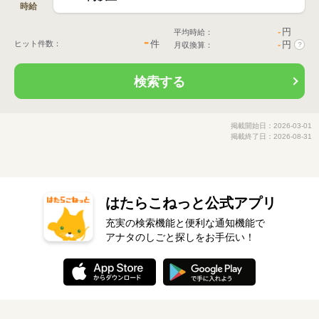
時給
-
円
平均時給：
-
件
ヒット件数：
-
円
月収換算：
?
検索する
掲載開始日：2026-03-01
掲載終了日：2026-08-31
はたらこねっと公式アプリ
充実の検索機能と便利な通知機能で
アナタのしごと探しをお手伝い！