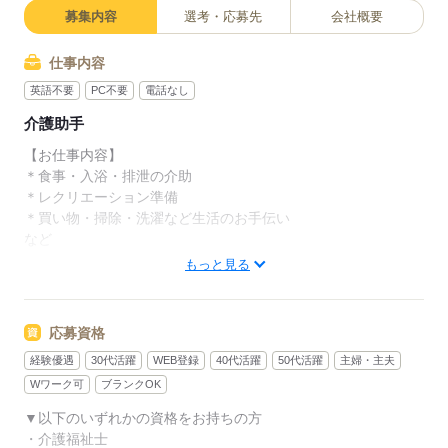
募集内容
選考・応募先
会社概要
仕事内容
英語不要
PC不要
電話なし
介護助手
【お仕事内容】
＊食事・入浴・排泄の介助
＊レクリエーション準備
＊買い物・掃除・洗濯など生活のお手伝い
など
もっと見る
お仕事中のアフターフォローも、信頼のおける関係を築くた
め、
毎日相談しやすい環境を整えてお待ちしております♪
応募資格
経験優遇
30代活躍
WEB登録
40代活躍
50代活躍
主婦・主夫
★様々な研修でフォローアップ★
無資格未経験者への研修プログラムや、eラーニングによる研修
Wワーク可
ブランクOK
も随時実施中！
▼以下のいずれかの資格をお持ちの方
・介護福祉士