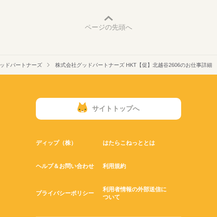
ページの先頭へ
ッドパートナーズ
株式会社グッドパートナーズ HKT【促】北越谷2606のお仕事詳細
サイトトップへ
ディップ（株）
はたらこねっととは
ヘルプ＆お問い合わせ
利用規約
利用者情報の外部送信に
プライバシーポリシー
ついて