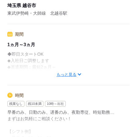
埼玉県 越谷市
※退職日がエントリー日から半年たっていない方は対象外
※対象施設限定
東武伊勢崎・大師線 北越谷駅
※東京本社限定
■月収例：316,800円＋残業代＋交通費
期間
（時給1,800円×8h×22日の場合）
1ヵ月～3ヵ月
■交通費全額支給
◆即日スタートOK
■日払い有※規定あり
◆入社日ご調整します
◆派遣期間：最短2ヵ月～
◆現在就業中の方もお待ちしています
応募する
もっと見る
まず、あなたの希望の働き方を教えてください。
ご相談だけでもOKです！
時間
残業なし
残10未満
10時～出社
応募する
早番のみ、日勤のみ、遅番のみ、夜勤専従、時短勤務…
まずはお気軽にご相談ください！
【シフト例】