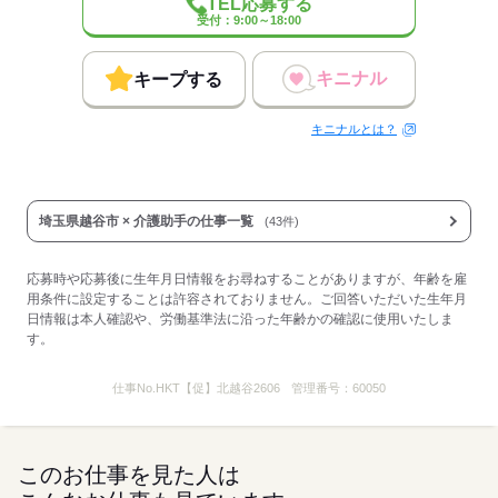
TEL応募する
受付：9:00～18:00
応募する
キニナル
キープする
キニナルとは？
埼玉県越谷市 × 介護助手の仕事一覧
(43件)
応募時や応募後に生年月日情報をお尋ねすることがありますが、年齢を雇
用条件に設定することは許容されておりません。ご回答いただいた生年月
日情報は本人確認や、労働基準法に沿った年齢かの確認に使用いたしま
す。
仕事No.
HKT【促】北越谷2606
管理番号：
60050
このお仕事を見た人は