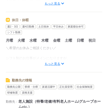
＊早番 7：00～16：00
もっと見る
＊日勤 9：00～18：00
＊遅番 10：00～19：00
＊夜勤 16：00～翌9：00
休日・休暇
（休憩1時間）
週2・3日
週4日勤務
土日祝休
平日休み
家庭都合休可
・深夜時間（22：00～翌5：00）は割り増し
シフト勤務
・時間外（残業）発生時手当別途有
月曜
火曜
水曜
木曜
金曜
土曜
日曜
祝日
・交通費全額支給
＼希望のお休みご相談ください／
●1日のお仕事の流れ（日勤）
08：30 出勤・夜勤スタッフからの申し送り
シフト制のお仕事がメインになりますが、
09：30 排泄介助や入居者の健康チェック
週2日～、フルタイム、固定休など
もっと見る
11：30 昼食準備、食事介助 食後に、服薬介助や口腔ケア
ご希望にあったお仕事をお探し致します！
15：00 散歩などの生活支援 入浴介助・機能訓練
17：00 申し送り、介護記録を作成して退勤
※連休もOKです
勤務先の情報
勤務先公開
禁煙・分煙
派遣活躍中
正社員登用
社会保険制度
応募する
応募する
研修制度
資格支援
老人施設（特養/老健/有料老人ホーム/グループホー
勤務先：
ムetc.）