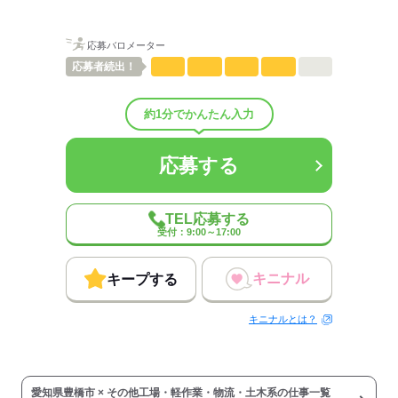
しずか
にぎやか
職場の様子
応募バロメーター
配属先部署：
応募者
続出！
男女比
（男6：女4）
概要：
業界
メーカー関連
約1分でかんたん入力
応募する
応募する
TEL応募する
受付：9:00～17:00
キニナル
キープする
キニナルとは？
愛知県豊橋市 × その他工場・軽作業・物流・土木系の仕事一覧