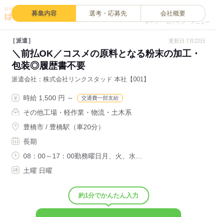
0
募集内容
選考・応募先
会社概要
キープ
ログイン
メニュー
派遣
更新日:7月22日
＼前払OK／コスメの原料となる粉末の加工・
包装◎履歴書不要
派遣会社
株式会社リンクスタッド 本社【001】
時給 1,500 円 ～
交通費一部支給
その他工場・軽作業・物流・土木系
豊橋市 / 豊橋駅（車20分）
長期
08：00～17：00勤務曜日月、火、水…
土曜 日曜
約1分でかんたん入力