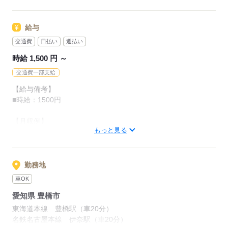
4.サラサラの粉を袋に詰める
少しでも興味がございましたら、
給与
お気軽にご連絡ください。
交通費
日払い
週払い
「自分にできるかな？」
という相談だけでも大歓迎です！
時給 1,500 円 ～
交通費一部支給
応募する
【給与備考】
■時給：1500円
【月収例】
もっと見る
1,500円×8.0時間×21日＝252,000円＋残業
■皆勤手当
勤務地
■残業 月5H程度
車OK
愛知県 豊橋市
■通勤手当
ガソリン代支給（規定あり）
東海道本線 豊橋駅（車20分）
名鉄名古屋本線 伊奈駅（車20分）