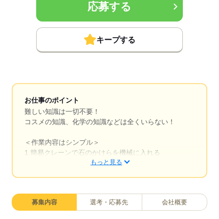
応募する
キープする
お仕事のポイント
難しい知識は一切不要！
コスメの知識、化学の知識などは全くいらない！
＜作業内容はシンプル＞
1.簡易クレーンで石のかけらを機械に入れる
もっと見る
2.械が粉砕
3.乾燥機に入れる
4.サラサラの粉を袋に詰める
募集内容
選考・応募先
会社概要