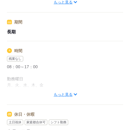
東海道本線 西小坂井駅（車20分）
もっと見る
応募する
応募する
期間
長期
時間
残業なし
08：00～17：00
勤務曜日
月、火、水、木、金
もっと見る
勤務時間
【日勤】8：00～17：00
【休憩】60分
休日・休暇
【実働】8時間
【残業】月5時間ほど
土日祝休
家庭都合休可
シフト勤務