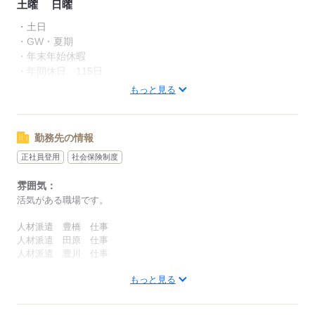
土曜
日曜
業務の変更範囲：なし
就業場所の変更範囲：なし
・土日
・GW・夏期
契約更新期間：長期（入社日応相談）
・年末年始休暇
更新の可能性：有
・年間休日 115日
（労働者の勤務状況・態度、業務の進捗状況、就業先の経営状
・会社カレンダー
もっと見る
況により判断する）
更新上限の有無：無
応募する
勤務先の情報
受動喫煙防止対策
正社員登用
社会保険制度
敷地内禁煙・分煙あり
雰囲気：
活気がある職場です。
応募する
人材派遣 豊橋 仕事
人材派遣 田原 仕事
人材派遣 豊川 仕事
男性
女性
男女の割合
もっと見る
ひとりで
みんなで
仕事の仕方