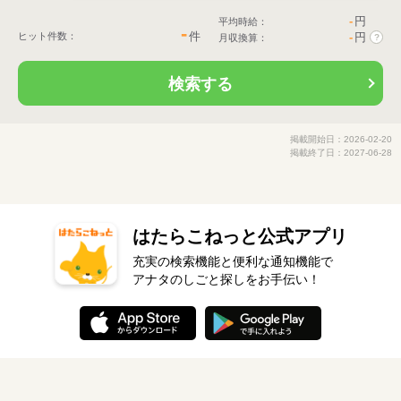
-
円
平均時給：
-
件
ヒット件数：
-
円
月収換算：
?
検索する
掲載開始日：2026-02-20
掲載終了日：2027-06-28
はたらこねっと公式アプリ
充実の検索機能と便利な通知機能で
アナタのしごと探しをお手伝い！