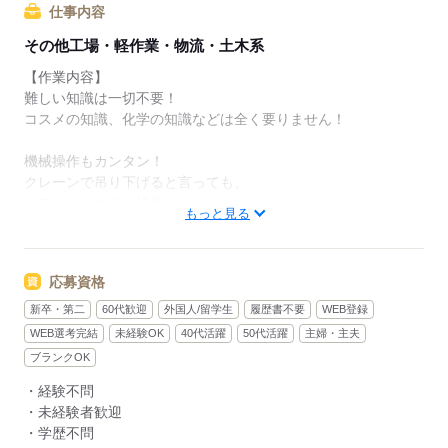
仕事内容
その他工場・軽作業・物流・土木系
【作業内容】
難しい知識は一切不要！
コスメの知識、化学の知識などは全く要りません！
機械操作もカンタン！
クレーンで吊り下げると言っても、
リモコンのボタン操作がメイン。
もっと見る
難しい運転や設定はありません。
未経験スタート大歓迎！
応募資格
今働いているスタッフも、ほとんどが未経験からのスタートで
す
新卒・第二
60代歓迎
外国人/留学生
履歴書不要
WEB登録
WEB選考完結
未経験OK
40代活躍
50代活躍
主婦・主夫
＜作業内容はシンプル＞
ブランクOK
1.簡易クレーンを使って
・経験不問
石のかけらを機械に入れる
・未経験者歓迎
2.機械が粉砕
・学歴不問
3.乾燥機に入れる