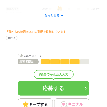
しずか
にぎやか
職場の様子
配属先部署：
もっと見る
フロントスタッフ
待遇・福利厚生：
◎交通費全額支給
◎制服貸与
「働く人の待遇向上」の実現を目指しています
◎研修有り
高収入
応募する
応募バロメーター
応募者
続出！
約1分でかんたん入力
応募する
キニナル
キープする