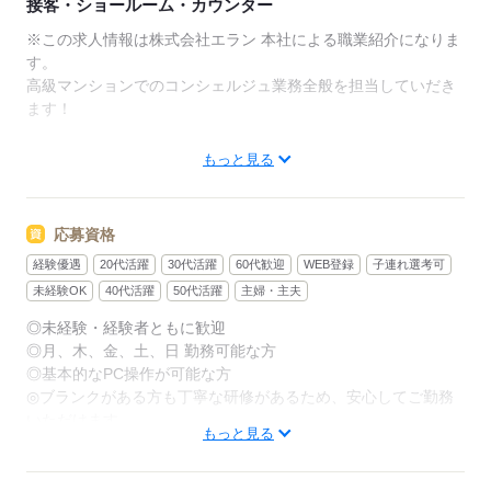
接客・ショールーム・カウンター
※この求人情報は株式会社エラン 本社による職業紹介になりま
す。
高級マンションでのコンシェルジュ業務全般を担当していだき
ます！
【主な仕事内容】
もっと見る
◆会社に出勤する方や学校へ通学するお子様等、居住者様のお
見送り・お出迎え
応募資格
◆ゲストルーム等の共用施設の予約受付やお問い合わせ対応
経験優遇
20代活躍
30代活躍
60代歓迎
WEB登録
子連れ選考可
◆クリーニングのお取次ぎ
◆宅配便の配送手配のサポート
未経験OK
40代活躍
50代活躍
主婦・主夫
◆タクシーの配車手配 など
◎未経験・経験者ともに歓迎
◎月、木、金、土、日 勤務可能な方
【こんな方にオススメ】
◎基本的なPC操作が可能な方
◎人と接することが好きな方
◎ブランクがある方も丁寧な研修があるため、安心してご勤務
◎ホスピタリティ精神、おもてなしの心をお持ちの方
いただけます
◎ブランクがある方も丁寧な研修があるため、安心してご勤務
もっと見る
いただけます
【下記のような方大歓迎】
◎人と接することが好きな方