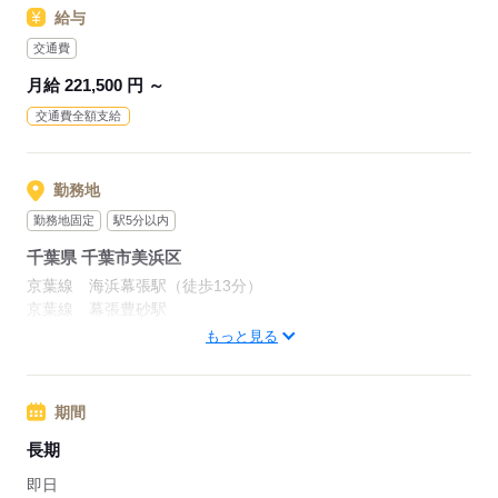
未経験からご入社されている方活躍中！
給与
◎責任感をもち、誠実な行動をとれる方
接客経験・コール経験ある方大歓迎！
◎ホスピタリティ精神、おもてなしの心をお持ちの方
交通費
エントリーお待ちしております♪
月給 221,500 円 ～
応募する
交通費全額支給
応募する
勤務地
勤務地固定
駅5分以内
千葉県 千葉市美浜区
京葉線 海浜幕張駅（徒歩13分）
京葉線 幕張豊砂駅
京葉線 新習志野駅
もっと見る
応募する
期間
長期
即日