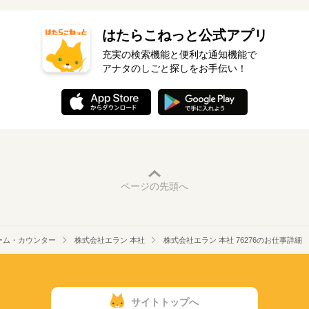
はたらこねっと公式アプリ
充実の検索機能と便利な通知機能で
アナタのしごと探しをお手伝い！
ページの先頭へ
ーム・カウンター
株式会社エラン 本社
株式会社エラン 本社 76276のお仕事詳細
サイトトップへ