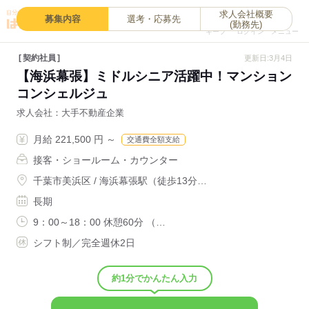
求人会社概要
0
募集内容
選考・応募先
(勤務先)
キープ
ログイン
メニュー
契約社員
更新日:3月4日
【海浜幕張】ミドルシニア活躍中！マンション
コンシェルジュ
求人会社
大手不動産企業
月給 221,500 円 ～
交通費全額支給
接客・ショールーム・カウンター
千葉市美浜区 / 海浜幕張駅（徒歩13分…
長期
9：00～18：00 休憩60分 （…
シフト制／完全週休2日
約1分でかんたん入力