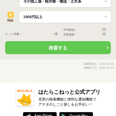
時給
-
円
平均時給：
-
件
ヒット件数：
-
円
月収換算：
?
検索する
掲載開始日：2026-02-10
掲載終了日：2031-02-10
はたらこねっと公式アプリ
充実の検索機能と便利な通知機能で
アナタのしごと探しをお手伝い！