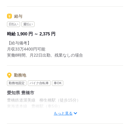
※自社比
給与
応募する
日払い
週払い
時給 1,900 円 ～ 2,375 円
【給与備考】
月収33万4400円可能
実働8時間、月22日出勤、残業なしの場合
勤務地
勤務地固定
バイク自転車
車OK
愛知県 豊橋市
豊橋鉄道渥美線 柳生橋駅（徒歩15分）
東海道本線 豊橋駅（車5分）
豊橋市小畷町
もっと見る