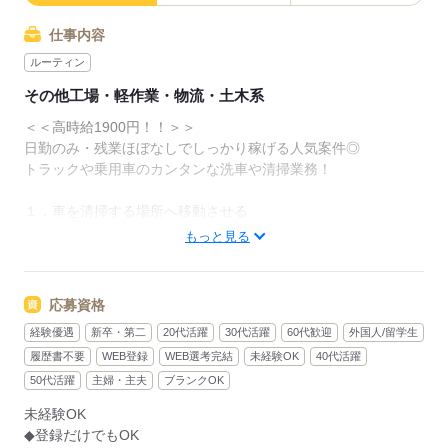
仕事内容
ルーティン
その他工場・軽作業・物流・土木系
＜＜高時給1900円！！＞＞
日勤のみ・残業ほぼなしでしっかり稼げる人気案件◎
トラックや乗用車のカンタンな洗車や清掃業務！
１，車を清掃する場所へ移動させる
２，清掃する手順に沿って、車を清掃
もっと見る
３，終わったら元の位置に車を戻して終わり
未経験の方も丁寧にフォローするので安心♪
応募資格
お仕事に慣れてきたら先輩と一緒に
経験優遇
新卒・第二
20代活躍
30代活躍
60代歓迎
外国人/留学生
カンタンな整備もお願いしていきます◎
履歴書不要
WEB登録
WEB選考完結
未経験OK
40代活躍
頭を使う度・・・★
50代活躍
主婦・主夫
ブランクOK
体を使う度・・・★★
未経験OK
稼げる度・・・・★★★
◆登録だけでもOK
スキルが必要度・★