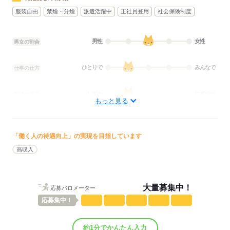
服装自由
禁煙・分煙
派遣活躍中
正社員登用
社会保険制度
男性
女性
男女の割合
ひとりで
みんなで
仕事の仕方
しずか
にぎやか
職場の様子
もっと見る
配属先部署：
男女比
（男5：女5）
概要：
業界
メーカー関連
「働く人の待遇向上」の実現を目指しています
高収入
応募する
大量募集中！
応募バロメーター
応募
集中！
約1分でかんたん入力