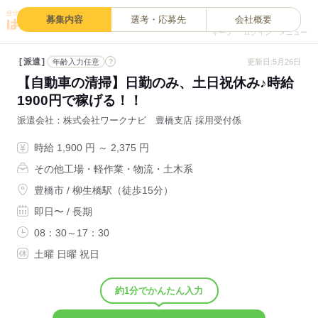
0
募集内容
選考・応募先
会社概要
キープ
ログイン
メニュー
派遣
?
更新日:5月26日
年齢入力任意
【自動車の清掃】日勤のみ、土日祝休み♪時給
1900円で稼げる！！
派遣会社
株式会社ワークナビ 豊橋支店 採用受付係
時給 1,900 円 ～ 2,375 円
その他工場・軽作業・物流・土木系
豊橋市 / 柳生橋駅（徒歩15分）
即日〜 / 長期
08：30～17：30
土曜 日曜 祝日
約1分でかんたん入力