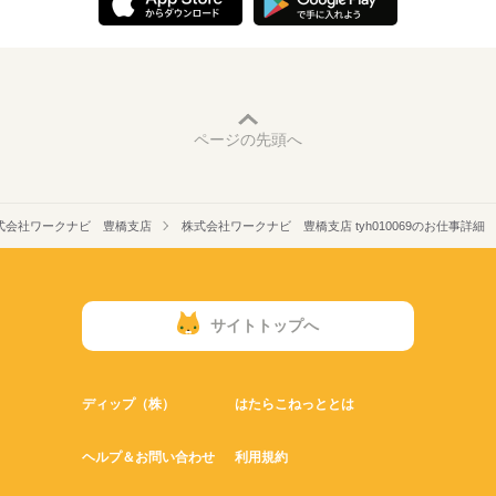
ページの先頭へ
式会社ワークナビ 豊橋支店
株式会社ワークナビ 豊橋支店 tyh010069のお仕事詳細
サイトトップへ
ディップ（株）
はたらこねっととは
ヘルプ＆お問い合わせ
利用規約