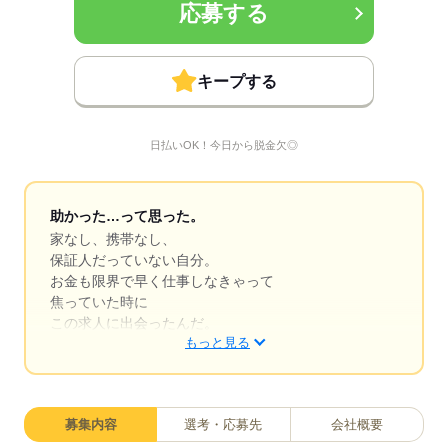
応募する
キープする
日払いOK！今日から脱金欠◎
助かった…って思った。
家なし、携帯なし、
保証人だっていない自分。
お金も限界で早く仕事しなきゃって
焦っていた時に
この求人に出会ったんだ。
もっと見る
応募後すぐに連絡が来て
「今どこですか？
迎えに行けますよ」
募集内容
選考・応募先
会社概要
と言って本当に迎えに来てもらえて