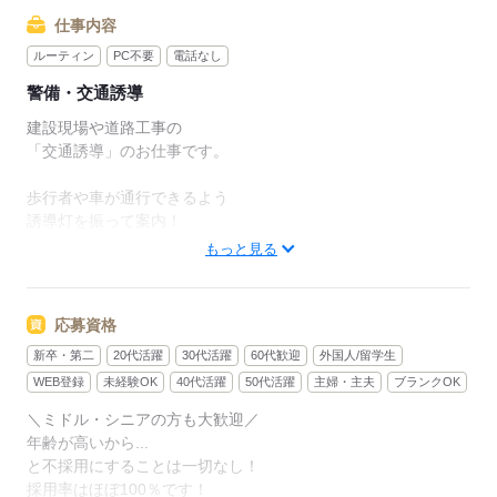
【当日から】家具家電付きの寮に入った。
仕事内容
プリペイド式携帯電話も支給して貰えて
ルーティン
PC不要
電話なし
寮にはトイレ・風呂もついていて
警備・交通誘導
その日から最低限の生活が
できるように準備されていた。
建設現場や道路工事の
「交通誘導」のお仕事です。
「ああ…助かった…」
心からそう思ったんだ。
歩行者や車が通行できるよう
誘導灯を振って案内！
もっと見る
▼働く現場は...
【住宅を建てる間の交通誘導】
をする現場が多めです。
応募資格
新卒・第二
20代活躍
30代活躍
60代歓迎
外国人/留学生
▼担当する現場は...
工事期間中は固定で同じ現場に
WEB登録
未経験OK
40代活躍
50代活躍
主婦・主夫
ブランクOK
入れる場合もありますが、
＼ミドル・シニアの方も大歓迎／
1日～数日だけ入る現場もあるので
年齢が高いから...
【人間関係が都度リセットされる】
と不採用にすることは一切なし！
のも特徴のひとつです。
採用率はほぼ100％です！