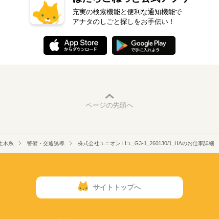
充実の検索機能と便利な通知機能で
アナタのしごと探しをお手伝い！
ページの先頭へ
土木系
警備・交通誘導
株式会社ユニオン Hユ_G3-1_260130/1_HAのお仕事詳細
サイトトップへ