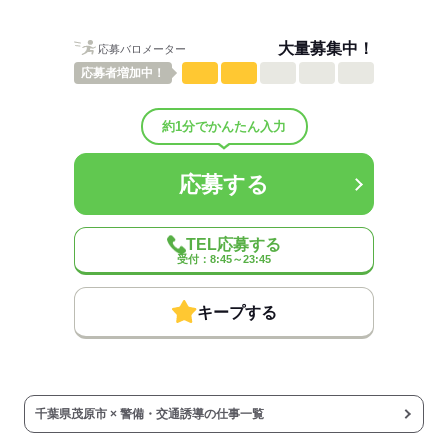
男性
女性
8hの予定で行ったのに
男女の割合
2hくらいで終わったことがあります。
大量募集中！
応募バロメーター
早く終わってもその日の
ひとりで
みんなで
仕事の仕方
応募者
増加中！
日給分は保証されているので
ちょっと得した気分になりますね。
しずか
にぎやか
職場の様子
約1分でかんたん入力
配属先部署：
またお仕事現場までは
建設現場や道路工事の 「交通誘導」のお仕事です。
ご自身で移動していただきますが、
応募する
どの現場も駅から近い場所にあります！
男女比
（男6：女4）
待遇・福利厚生：
＼困っている方のミカタです／
TEL応募する
■家具家電付きの寮あり
応募する
受付：8:45～23:45
（入寮規定あり）
└1R個室タイプと
シェアハウスタイプあり
キープする
■プリペイド式携帯電話貸出し
■ここに来るまでの移動費支給
└飛行機や新幹線代も支給
千葉県茂原市 × 警備・交通誘導の仕事一覧
■日払いあり