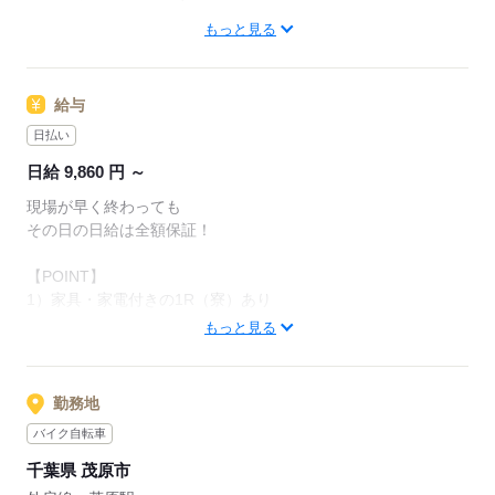
―――
もっと見る
＼面接当日から寮に入れます／
応募から最短1時間で住み始める方も。
＜体力面で不安な方もぜひ！＞
まずはお気軽にご応募ください！
週2日～で勤務可能なため、
給与
体調と相談しながら勤務可能！
■18歳以上（警備業法により）
日払い
■学歴不問
現場でもこまめに休憩が取れるので、
日給 9,860 円 ～
■経験不問
体力的に不安...という方も、
■保証人不要
現場が早く終わっても
長く働きやすい職場です。
■資格不要
その日の日給は全額保証！
■外国人活躍中
■面接時は身分証明書不要
【POINT】
応募する
L面接後や研修中に
1）家具・家電付きの1R（寮）あり
必要書類を揃えるサポートあり
→よくある寮とは本当に違います！
もっと見る
※画像欄をチェック
※入寮規定あり
応募する
勤務地
2）日払いあり
バイク自転車
3）面接交通費一律1,000円支給！
千葉県 茂原市