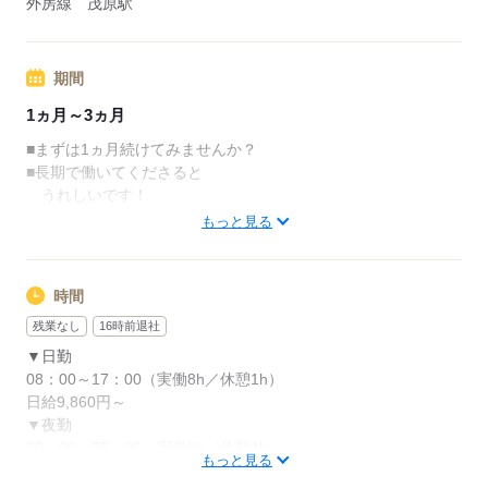
外房線 茂原駅
4）お金がなくて面接に来れない方は
WEB面接もOK！
期間
【残業手当】
720円/30分（日勤・夜勤ともに）
1ヵ月～3ヵ月
■まずは1ヵ月続けてみませんか？
【交通費備考】
■長期で働いてくださると
一律支給（1日720円）
うれしいです！
※給与に含まれます
※複数現場勤務の際は移動のたびに1,000円支給
もっと見る
応募する
【半日勤務も◎】
実働4時間 日給5,280円
時間
実働6時間 日給7,570円
残業なし
16時前退社
【日払いも可能です！】
▼日勤
実働4時間 日払い4,000円
08：00～17：00（実働8h／休憩1h）
実働6時間 日払い5,000円
日給9,860円～
※ATMから直接引き出せます◎
▼夜勤
20：00～05：00（実働8h／休憩1h）
もっと見る
日給11,580円～