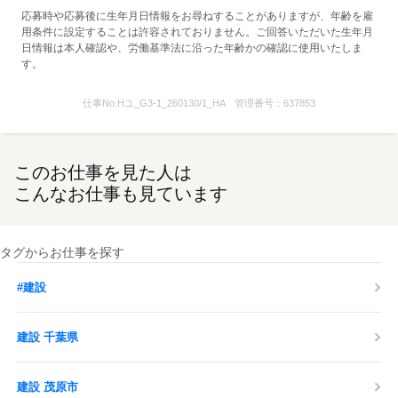
└支払日：勤務終了後の
応募時や応募後に生年月日情報をお尋ねすることがありますが、年齢を雇
翌銀行営業日
用条件に設定することは許容されておりません。ご回答いただいた生年月
└銀行口座をお持ちではない方は
日情報は本人確認や、労働基準法に沿った年齢かの確認に使用いたしま
最初は手渡し可能（口座開設まで）
す。
■制服貸与
仕事No.
Hユ_G3-1_260130/1_HA
管理番号：
637853
■研修あり（3日間1日7時間程度）
■面接交通費一律1,000円支給
■WEB面談OK
■加入保険（雇用保険・労災保険）
このお仕事を見た人は
■敷地内禁煙
こんなお仕事も見ています
＼現場はどうやって決まる？／
隊員さんにご自宅や寮から
通いやすい現場をご案内する形です。
タグからお仕事を探す
▼寮に入っている方は…
#建設
前日の夕方までに次の日に
お願いしたい現場をメールでお送りします。
建設 千葉県
▼自宅から通いの方は…
毎週月曜日に翌週働ける日を
メールで送っていただき
建設 茂原市
そのシフトに合わせて、