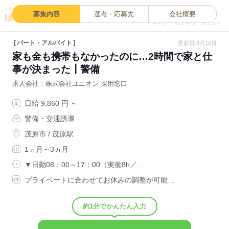
0
募集内容
選考・応募先
会社概要
キープ
ログイン
メニュー
パート・アルバイト
更新日:8月10日
家も金も携帯もなかったのに…2時間で家と仕
事が決まった┃警備
求人会社
株式会社ユニオン 採用窓口
日給 9,860 円 ～
警備・交通誘導
茂原市 / 茂原駅
1ヵ月～3ヵ月
▼日勤08：00～17：00（実働8h／…
プライベートに合わせてお休みの調整が可能…
約1分でかんたん入力