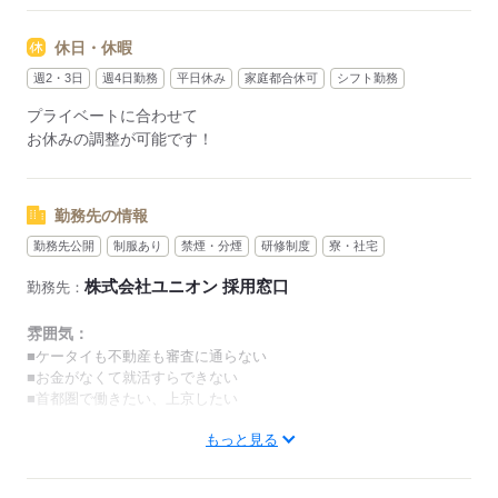
応募する
■週2日～OK
休日・休暇
■1週間ごとのシフト制
■現場から直行直帰OK
週2・3日
週4日勤務
平日休み
家庭都合休可
シフト勤務
プライベートに合わせて
【そのほかこんなシフトも】
お休みの調整が可能です！
ミドル：7,570円
09：00～16：00
（※実働6h／休憩1h）
ハーフ：5,280円
勤務先の情報
08：00～12：00
勤務先公開
制服あり
禁煙・分煙
研修制度
寮・社宅
（※実働4h）
※給与は通勤手当を含みます
株式会社ユニオン 採用窓口
勤務先：
■現場により開始時間が変動する可能性あり
■基本的には残業なし
雰囲気：
（月平均0～5h）
■ケータイも不動産も審査に通らない
■お金がなくて就活すらできない
■首都圏で働きたい、上京したい
日勤・夜勤でお好みがあれば
面接時にご相談ください。
もっと見る
こんな理由でもウェルカムです！
採用率はほぼ100％。
＼現場によっては早く終わることも／
まずはお気軽にご応募くださいね。
▼実際のお声