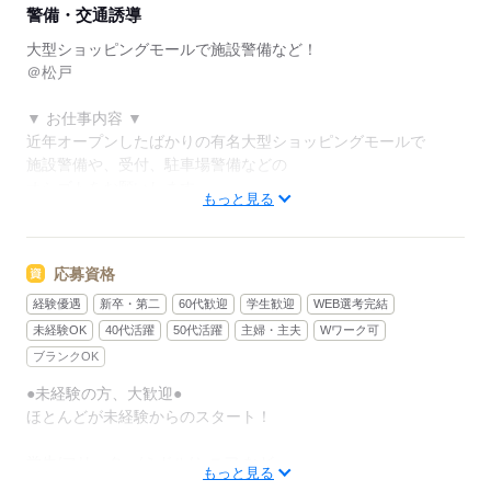
警備・交通誘導
大型ショッピングモールで施設警備など！
＠松戸
▼ お仕事内容 ▼
近年オープンしたばかりの有名大型ショッピングモールで
施設警備や、受付、駐車場警備などの
オシゴトをお願いします
もっと見る
【1】施設警備（当務・夜勤）
【2】駐車場警備（土日祝日のみの勤務）
応募資格
▼具体的には…？▼
経験優遇
新卒・第二
60代歓迎
学生歓迎
WEB選考完結
・施設内巡回
未経験OK
40代活躍
50代活躍
主婦・主夫
Wワーク可
・モニター監視
ブランクOK
・開閉館作業
●未経験の方、大歓迎●
・駐車場管理 など
ほとんどが未経験からのスタート！
をお願いします。
学生/フリーター/ミドル/シニア など
お仕事はカンタン♪
もっと見る
幅広く活躍中！