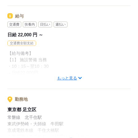
時間帯も複数ございますので
40代・50代からでも
ご都合の合う働き方をお選びください！
給与
未経験から始めた先輩もいます！
≪POINT≫
交通費
扶養内
日払い
週払い
●こんな方にピッタリ●
●高日給
日給 22,000 円 ～
・金欠の生活と縁を切りたい
●日払い、週払いOK
・1ヵ月も給料日を待っていられない
交通費全額支給
●寮有り
・自分の予定に合わせて働きたい
【給与備考】
・オープニングで働いてみたい
【1】 施設警備 当務
応募する
・10：15～翌10：30
●警備業法のため●
→日給22,000円
・18歳以上の方
もっと見る
・高校生不可
【2】 駐車場警備
・09：30～18：30
→￥9,600
勤務地
応募する
・10：00～19：00
東京都 足立区
→￥9,600
常磐線 北千住駅
・11：00～20：00
東武伊勢崎・大師線 牛田駅
→￥9,600
京成電鉄本線 千住大橋駅
※研修期間は￥9,200
※勤務地はテラスモール松戸になります！