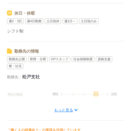
＼週1～勤務OK／
「都合が良い日に働きたい」
休日・休暇
「週5日でガッチリ稼ぎたい」
そんなわがままシフトも可能です♪
週2・3日
週4日勤務
土日祝休
週1日～
土日祝のみ
シフト制
＼直行直帰OK／
会社に寄る必要もないから、
通勤はラクラク♪
勤務先の情報
【1】施設警備
勤務先公開
禁煙・分煙
OPスタッフ
社会保険制度
資格支援
・10：15～翌10：30（休憩8h 実働16h15ｍ）
寮・社宅
【2】駐車場警備
松戸支社
勤務先：
・09：30～18：30（休憩1h 実働8h）
・10：00～19：00（休憩1h 実働8h）
・11：00～20：00（休憩1h 実働8h）
男性
女性
男女の割合
●日払いOK
ひとりで
みんなで
仕事の仕方
もっと見る
応募する
しずか
にぎやか
職場の様子
配属先部署：
「働く人の待遇向上」の実現を目指しています