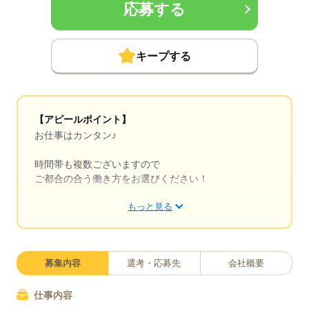
応募する
キープする
【アピールポイント】
お仕事はカンタン♪
時間帯も複数ございますので
ご都合の合う働き方をお選びください！
もっと見る
≪POINT≫
●高日給
●日払い、週払いOK
●寮有り
募集内容
選考・応募先
会社概要
仕事内容