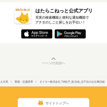
はたらこねっと公式アプリ
充実の検索機能と便利な通知機能で
アナタのしごと探しをお手伝い！
ページの先頭へ
・土木系
警備・交通誘導
タイヨー株式会社 TM松戸_駐当強_北千住のお仕事詳細
サイトトップへ