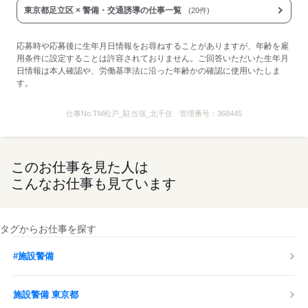
東京都足立区 × 警備・交通誘導の仕事一覧
(20件)
応募時や応募後に生年月日情報をお尋ねすることがありますが、年齢を雇
用条件に設定することは許容されておりません。ご回答いただいた生年月
日情報は本人確認や、労働基準法に沿った年齢かの確認に使用いたしま
す。
仕事No.
TM松戸_駐当強_北千住
管理番号：
368445
このお仕事を見た人は
こんなお仕事も見ています
タグからお仕事を探す
#施設警備
施設警備 東京都