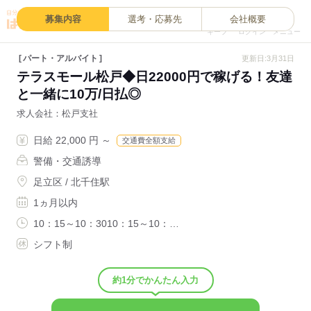
0
募集内容
選考・応募先
会社概要
キープ
ログイン
メニュー
パート・アルバイト
更新日:3月31日
テラスモール松戸◆日22000円で稼げる！友達
と一緒に10万/日払◎
求人会社
松戸支社
日給 22,000 円 ～
交通費全額支給
警備・交通誘導
足立区 / 北千住駅
1ヵ月以内
10：15～10：3010：15～10：…
シフト制
約1分でかんたん入力