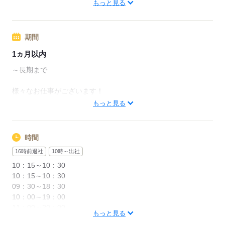
もっと見る
（その他にもお仕事ご紹介可能！）
●日払いOK
※週払い（10日払い）/月払いもOK（規定あり）
期間
応募する
※法定研修20hあり（30,000円）
1ヵ月以内
【交通費備考】
～長期まで
＼バイク通勤OK／
バイク通勤交通費：500円
様々なお仕事がございます！
もっと見る
●18歳以上の方（警備業法により）
応募する
●高校生不可
時間
≪こんな方ぜひ≫
16時前退社
10時～出社
○警備アルバイトがはじめて
○長期安定で働きたい
10：15～10：30
○身体を動かすことが好き
10：15～10：30
09：30～18：30
10：00～19：00
応募する
11：00～20：00
もっと見る