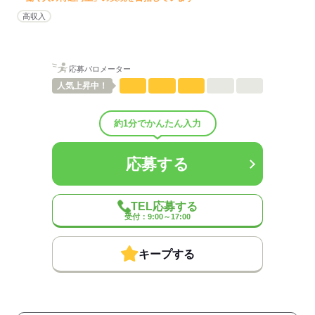
男女比
（男4：女6）
高収入
待遇・福利厚生：
◆WEB面談実施中★
◆交通費全額支給
◆日払い、10日払いOK
応募バロメーター
◆個室寮完備←現場近辺で用意してます（新松戸）
人気
上昇中！
◆社会保険加入OK
◆直行直帰OK
◆社員登用あり
約1分でかんたん入力
基本給21万円～
◆別途資格手当有り
交通誘導警備検定 月2万円
応募する
施設警備検定1級 月1万円・2級 月5千円
≪友達紹介キャンペーン≫
TEL応募する
◎ご紹介いただいたお友達が
受付：9:00～17:00
50日勤務達成後に10万円プレゼント！
※何人でもOKです.
キープする
応募する