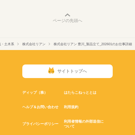
ページの先頭へ
流・土木系
株式会社リアン
株式会社リアン 豊川_製品立て_202601のお仕事詳細
サイトトップへ
ディップ（株）
はたらこねっととは
ヘルプ＆お問い合わせ
利用規約
利用者情報の外部送信に
プライバシーポリシー
ついて