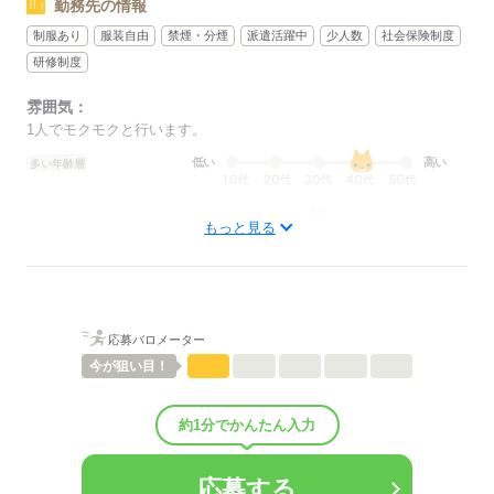
勤務先の情報
制服あり
服装自由
禁煙・分煙
派遣活躍中
少人数
社会保険制度
研修制度
雰囲気：
1人でモクモクと行います。
低い
高い
多い年齢層
男性
女性
男女の割合
もっと見る
ひとりで
みんなで
仕事の仕方
しずか
にぎやか
職場の様子
応募バロメーター
配属先部署：
今が
狙い目！
機械補助業務になります。
人数
6人
約1分でかんたん入力
男女比
（男5：女5）
平均年齢
40歳
概要：
応募する
業界
メーカー関連