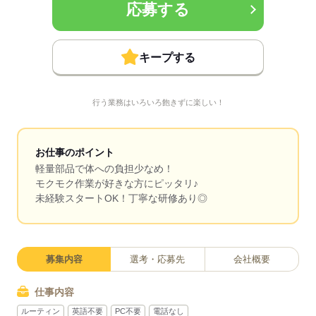
応募する
キープする
行う業務はいろいろ飽きずに楽しい！
お仕事のポイント
軽量部品で体への負担少なめ！
モクモク作業が好きな方にピッタリ♪
未経験スタートOK！丁寧な研修あり◎
募集内容
選考・応募先
会社概要
仕事内容
ルーティン
英語不要
PC不要
電話なし