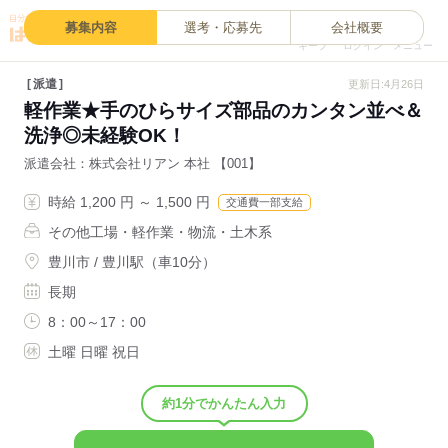
0
募集内容
選考・応募先
会社概要
キープ
ログイン
メニュー
派遣
更新日:4月26日
軽作業★手のひらサイズ部品のカンタン並べ＆
洗浄◎未経験OK！
派遣会社
株式会社リアン 本社 【001】
時給 1,200 円 ～ 1,500 円
交通費一部支給
その他工場・軽作業・物流・土木系
豊川市 / 豊川駅（車10分）
長期
8：00～17：00
土曜 日曜 祝日
約1分でかんたん入力