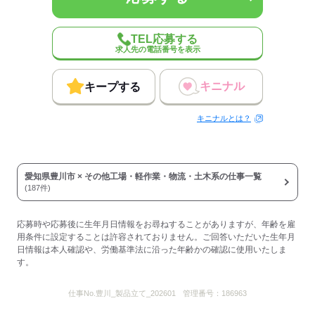
従業員数
30～99人
TEL応募する
求人先の電話番号を表示
応募する
キニナル
キープする
キニナルとは？
愛知県豊川市 × その他工場・軽作業・物流・土木系の仕事一覧
(187件)
応募時や応募後に生年月日情報をお尋ねすることがありますが、年齢を雇
用条件に設定することは許容されておりません。ご回答いただいた生年月
日情報は本人確認や、労働基準法に沿った年齢かの確認に使用いたしま
す。
仕事No.
豊川_製品立て_202601
管理番号：
186963