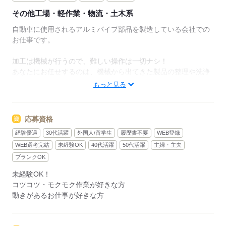
その他工場・軽作業・物流・土木系
自動車に使用されるアルミパイプ部品を製造している会社での
お仕事です。
加工は機械が行うので、難しい操作は一切ナシ！
あなたにお任せするのは、機械から出てきた製品の整理や洗浄
などの簡単作業です。
もっと見る
【主な作業内容】
1.加工が終わった製品を並べる
応募資格
2. 洗浄かごに入れる
経験優遇
30代活躍
外国人/留学生
履歴書不要
WEB登録
3. 加工機械にエアをかけてホコリを飛ばす
WEB選考完結
未経験OK
40代活躍
50代活躍
主婦・主夫
基本的にこの繰り返し作業になります。
ブランクOK
単純で覚えやすい作業なので、未経験の方でもすぐに慣れま
未経験OK！
す！
コツコツ・モクモク作業が好きな方
動きがあるお仕事が好きな方
応募する