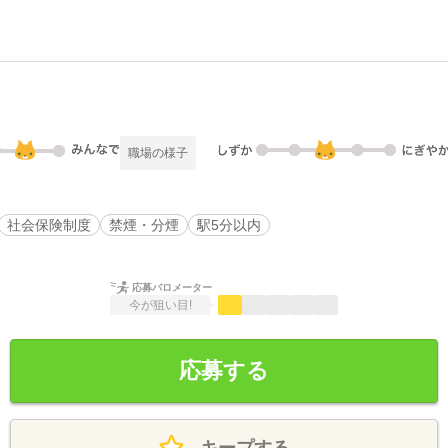
職場の様子
社会保険制度
禁煙・分煙
駅5分以内
応募バロメーター
今が狙い目!
応募する