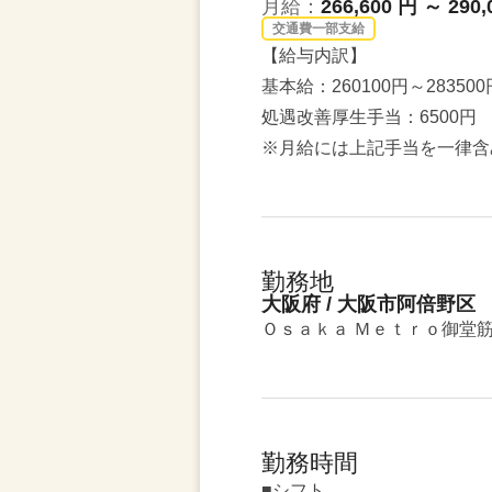
月給：
266,600 円 ～ 290,
交通費一部支給
【給与内訳】
基本給：260100円～283500
処遇改善厚生手当：6500円
※月給には上記手当を一律含
勤務地
大阪府 / 大阪市阿倍野区
Ｏｓａｋａ Ｍｅｔｒｏ御堂筋
勤務時間
■シフト