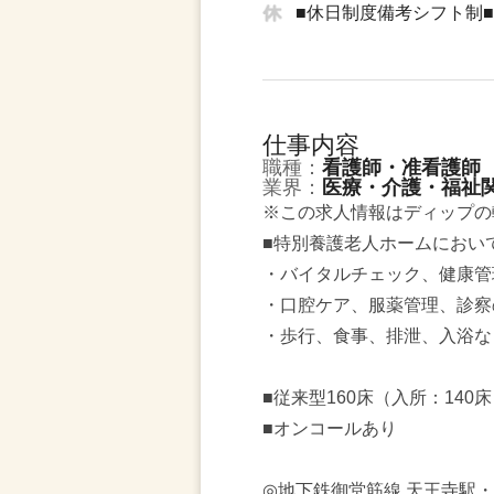
■休日制度備考シフト制■
仕事内容
職種：
看護師・准看護師
業界：
医療・介護・福祉
※この求人情報はディップの
■特別養護老人ホームにおい
・バイタルチェック、健康管
・口腔ケア、服薬管理、診察
・歩行、食事、排泄、入浴な
■従来型160床（入所：140
■オンコールあり
◎地下鉄御堂筋線 天王寺駅・