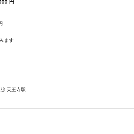
000 円
円
みます
線 天王寺駅