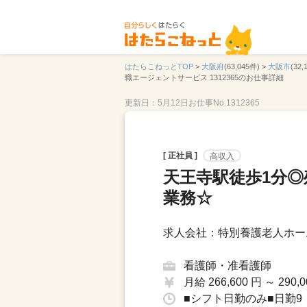
はたらこねっとTOP
>
大阪府
(63,045件) >
大阪市
(32,
職エージェントサービス 1312365のお仕事詳細
更新日：5月12日
お仕事No.1312365
[ 正社員 ]
高収入
天王寺駅徒歩1分
業務☆
求人会社：特別養護老人ホー
看護師・准看護師
月給 266,600 円 ～ 290,0
■シフト日勤のみ■日勤9：