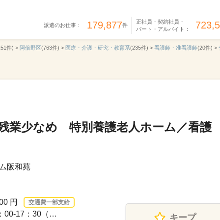
正社員・契約社員・
179,877
723,
派遣のお仕事：
件
パート・アルバイト：
151件) >
阿倍野区
(763件) >
医療・介護・研究・教育系
(235件) >
看護師・准看護師
(20件) >
◎残業少なめ 特別養護老人ホーム／看護
ム阪和苑
00 円
交通費一部支給
00-17：30（…
キープ