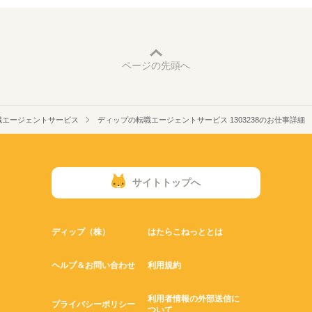
ページの先頭へ
職エージェントサービス
ディップの転職エージェントサービス 1303238のお仕事詳細
サイトトップへ
ディップ（株）
はたらこねっととは
ヘルプ＆お問い合わせ
利用規約
利用者情報の外部送信に
プライバシーポリシー
ついて