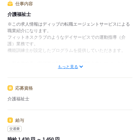
リアアドバイザーが入職まで無料でサポートいたしま
仕事内容
す。
介護福祉士
★ご利用メリット
※この求人情報はディップの転職エージェントサービスによる
日本最大級の求人情報の中からぴったりな求人をご紹
職業紹介になります。
介｡
フィットネスクラブのようなデイサービスでの運動指導（介
履歴書作成のアドバイスや面接日の調整だけでなく、
護）業務です。
お給料、お休み、入職時期の交渉もサポートします。
機能訓練士が設定したプログラムを提供していただきます。
【もちろん無料】
＊脳血管疾患（脳梗塞や脳出血、くも膜下出血）やパーキンソ
もっと見る
費用は一切かかりません。
ン病、整形外科的疾患などを患った方向けのリハビリと機能訓
練に特化したデイサービスです。
応募資格
■主な業務内容
・マシントレーニングなどの運動指導サポート
介護福祉士
・歩行介助
・送迎業務
・介護保険に関する事務 など
給与
※機能訓練に特化したデイサービスの運動指導のため、食事や
入浴の介助はありません。
交通費
時給 1,430 円 ～ 1,450 円