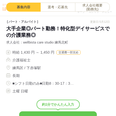
求人会社概要
0
募集内容
選考・応募先
(勤務先)
キープ
ログイン
メニュー
パート・アルバイト
更新日:5月12日
大手企業◎パート勤務！特化型デイサービスで
の介護業務◎
求人会社
wellbista care studio 練馬北町
時給 1,430 円 ～ 1,450 円
交通費一部支給
介護福祉士
練馬区 / 下赤塚駅
長期
■シフト日勤のみ■日勤8：30-17：3…
土曜 日曜
約1分でかんたん入力