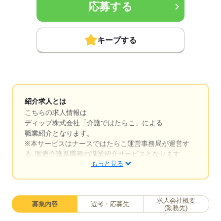
応募する
キープする
紹介求人とは
こちらの求人情報は
ディップ株式会社「介護ではたらこ」による
職業紹介となります。
※本サービスはナースではたらこ運営事務局が運営す
る､医療介護系職種の職業紹介サービスとなります
もっと見る
はたらこねっとからご応募ののち、「介護ではたら
こ」運営事務局よりご連絡いたします。
求人会社概要
募集内容
選考・応募先
★職業紹介とは？
(勤務先)
求職中の医療・介護系職種に関する転職を専任のキャ