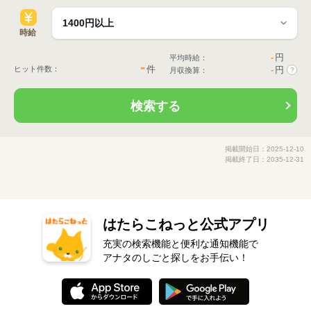
時給
-
円
平均時給：
-
件
ヒット件数：
-
円
月収換算：
?
検索する
掲載開始日：2025-12-10
掲載終了日：2035-12-31
はたらこねっと公式アプリ
充実の検索機能と便利な通知機能で
アナタのしごと探しをお手伝い！