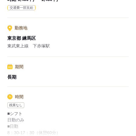
業界シェアトップクラスの企業が運営しているので、各種福利
交通費一部支給
厚生や研修制度などが充実しています。
応募する
勤務地
東京都 練馬区
東武東上線 下赤塚駅
期間
長期
時間
残業なし
■シフト
日勤のみ
■日勤
8：30-17：30（休憩60分）