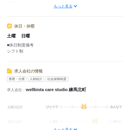
■備考
もっと見る
※休憩時間は法定通り
勤務日数：週4日～5日
休日・休暇
応募する
土曜
日曜
■休日制度備考
シフト制
求人会社の情報
禁煙・分煙
人材紹介
社会保険制度
wellbista care studio 練馬北町
求人会社：
ひとりで
みんなで
仕事の仕方
しずか
にぎやか
職場の様子
配属先部署：
もっと見る