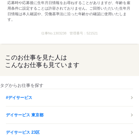
応募時や応募後に生年月日情報をお尋ねすることがありますが、年齢を雇
※処遇改善手当は試用期間中（3ヶ月）は支給なし
用条件に設定することは許容されておりません。ご回答いただいた生年月
■受動喫煙防止措置：
日情報は本人確認や、労働基準法に沿った年齢かの確認に使用いたしま
屋内禁煙
す。
仕事No.
1303238
管理番号：
521521
応募する
このお仕事を見た人は
こんなお仕事も見ています
タグからお仕事を探す
#デイサービス
デイサービス 東京都
デイサービス 23区