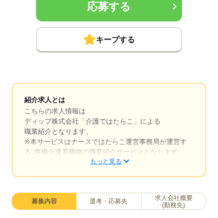
応募する
キープする
紹介求人とは
こちらの求人情報は
ディップ株式会社「介護ではたらこ」による
職業紹介となります。
※本サービスはナースではたらこ運営事務局が運営す
る､医療介護系職種の職業紹介サービスとなります
もっと見る
はたらこねっとからご応募ののち、「介護ではたら
こ」運営事務局よりご連絡いたします。
求人会社概要
募集内容
選考・応募先
★職業紹介とは？
(勤務先)
求職中の医療・介護系職種に関する転職を専任のキャ