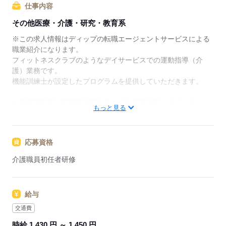
リアアドバイザーが入職まで無料でサポートいたしま
仕事内容
す。
その他医療・介護・研究・教育系
★ご利用メリット
※この求人情報はディップの転職エージェントサービスによる
日本最大級の求人情報の中からぴったりな求人をご紹
職業紹介になります。
介｡
フィットネスクラブのようなデイサービスでの運動指導（介
履歴書作成のアドバイスや面接日の調整だけでなく、
護）業務です。
お給料、お休み、入職時期の交渉もサポートします。
機能訓練士が設定したプログラムを提供していただきます。
【もちろん無料】
＊脳血管疾患（脳梗塞や脳出血、くも膜下出血）やパーキンソ
もっと見る
費用は一切かかりません。
ン病、整形外科的疾患などを患った方向けのリハビリと機能訓
練に特化したデイサービスです。
応募資格
■主な業務内容
・マシントレーニングなどの運動指導サポート
介護職員初任者研修
・歩行介助
・送迎業務
・介護保険に関する事務 など
給与
※機能訓練に特化したデイサービスの運動指導のため、食事や
入浴の介助はありません。
交通費
時給 1,430 円 ～ 1,450 円