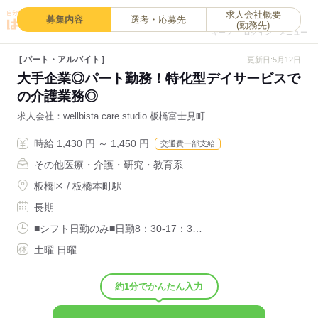
求人会社概要
0
募集内容
選考・応募先
(勤務先)
キープ
ログイン
メニュー
パート・アルバイト
更新日:5月12日
大手企業◎パート勤務！特化型デイサービスで
の介護業務◎
求人会社
wellbista care studio 板橋富士見町
時給 1,430 円 ～ 1,450 円
交通費一部支給
その他医療・介護・研究・教育系
板橋区 / 板橋本町駅
長期
■シフト日勤のみ■日勤8：30-17：3…
土曜 日曜
約1分でかんたん入力