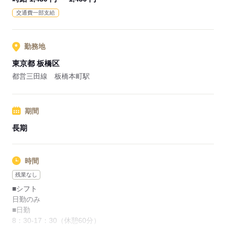
業界シェアトップクラスの企業が運営しておりますので、各種
交通費一部支給
福利厚生や研修制度などが充実しております。
応募する
勤務地
東京都 板橋区
都営三田線 板橋本町駅
期間
長期
時間
残業なし
■シフト
日勤のみ
■日勤
8：30-17：30（休憩60分）