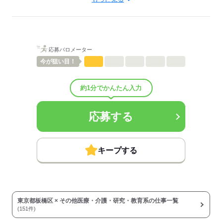
介護職・ヘルパー
待遇・福利厚生：
■昇給：年1回
■賞与備考：なし
■その他福利厚生：
応募バロメーター
※加入保険は勤務日数に応じて変動（法定通り）
◆制服貸与
今が
狙い目！
◆定期健康診断
◆予防接種補助金制度
約1分でかんたん入力
◆各種研修制度
◆食事補助
■その他手当：
応募する
送迎業務兼務 時給 1,450円
▼給与詳細
処遇改善手当：200円/時
キープする
▼下記別途支給
通勤手当
年末年始手当：380円/時
※12/30 0時～1/3 24時
東京都板橋区 × その他医療・介護・研究・教育系の仕事一覧
寸志あり：年2回（6月・12月）
(151件)
※業績による