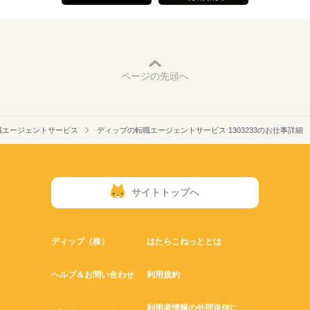
ページの先頭へ
職エージェントサービス
ディップの転職エージェントサービス 1303233のお仕事詳細
サイトトップへ
ディップ（株）
はたらこねっととは
ヘルプ＆お問い合わせ
利用規約
利用者情報の外部送信に