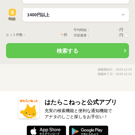
時給
-
円
平均時給：
-
件
ヒット件数：
-
円
月収換算：
?
検索する
掲載開始日：2025-12-10
掲載終了日：2035-12-31
はたらこねっと公式アプリ
充実の検索機能と便利な通知機能で
アナタのしごと探しをお手伝い！