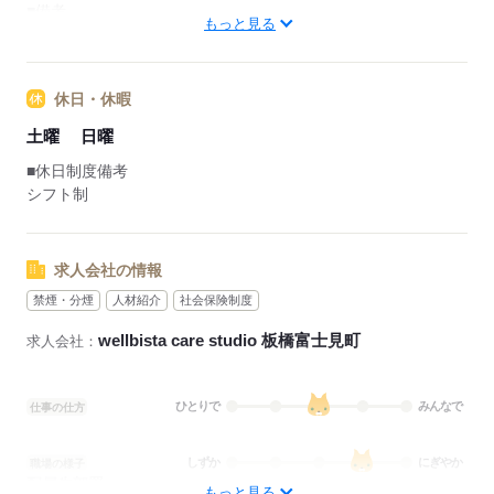
■備考
もっと見る
※休憩時間は法定通り
勤務日数：週4日～5日
休日・休暇
応募する
土曜
日曜
■休日制度備考
シフト制
求人会社の情報
禁煙・分煙
人材紹介
社会保険制度
wellbista care studio 板橋富士見町
求人会社：
ひとりで
みんなで
仕事の仕方
しずか
にぎやか
職場の様子
配属先部署：
もっと見る