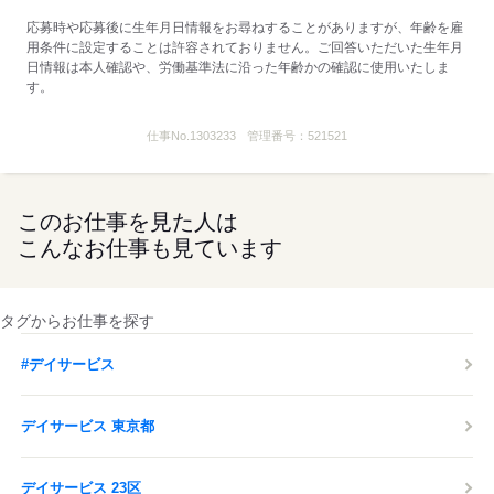
※処遇改善手当は試用期間中（3ヶ月）は支給なし
応募時や応募後に生年月日情報をお尋ねすることがありますが、年齢を雇
■受動喫煙防止措置：
用条件に設定することは許容されておりません。ご回答いただいた生年月
屋内禁煙
日情報は本人確認や、労働基準法に沿った年齢かの確認に使用いたしま
す。
応募する
仕事No.
1303233
管理番号：
521521
このお仕事を見た人は
こんなお仕事も見ています
タグからお仕事を探す
#デイサービス
デイサービス 東京都
デイサービス 23区