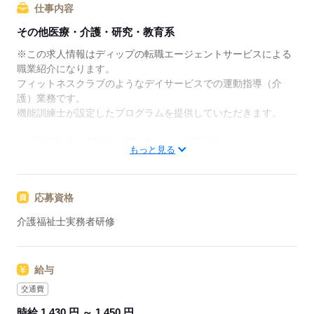
リアアドバイザーが入職まで無料でサポートいたしま
仕事内容
す。
その他医療・介護・研究・教育系
★ご利用メリット
※この求人情報はディップの転職エージェントサービスによる
日本最大級の求人情報の中からぴったりな求人をご紹
職業紹介になります。
介｡
フィットネスクラブのようなデイサービスでの運動指導（介
履歴書作成のアドバイスや面接日の調整だけでなく、
護）業務です。
お給料、お休み、入職時期の交渉もサポートします。
機能訓練士が設定したプログラムを提供していただきます。
【もちろん無料】
＊脳血管疾患（脳梗塞や脳出血、くも膜下出血）やパーキンソ
もっと見る
費用は一切かかりません。
ン病、整形外科的疾患などを患った方向けのリハビリと機能訓
練に特化したデイサービスです。
応募資格
■主な業務内容
・マシントレーニングなどの運動指導サポート
介護福祉士実務者研修
・歩行介助
・送迎業務
・介護保険に関する事務 など
給与
※機能訓練に特化したデイサービスの運動指導のため、食事や
入浴の介助はありません。
交通費
時給 1,430 円 ～ 1,450 円