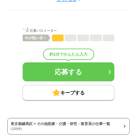
介護職・ヘルパー
待遇・福利厚生：
■昇給：年1回
■賞与備考：なし
■その他福利厚生：
応募バロメーター
※加入保険は勤務日数に応じて変動（法定通り）
◆制服貸与
今が
狙い目！
◆定期健康診断
◆予防接種補助金制度
約1分でかんたん入力
◆各種研修制度
◆食事補助
■その他手当：
応募する
送迎業務兼務 時給 1,450円
▼給与詳細
処遇改善手当：200円/時
キープする
▼下記別途支給
通勤手当
年末年始手当：380円/時
※12/30 0時～1/3 24時
東京都練馬区 × その他医療・介護・研究・教育系の仕事一覧
寸志あり：年2回（6月・12月）
(155件)
※業績による