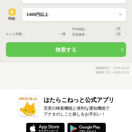
時給
-
円
平均時給：
-
件
ヒット件数：
-
円
月収換算：
?
検索する
掲載開始日：2025-12-10
掲載終了日：2035-12-31
はたらこねっと公式アプリ
充実の検索機能と便利な通知機能で
アナタのしごと探しをお手伝い！