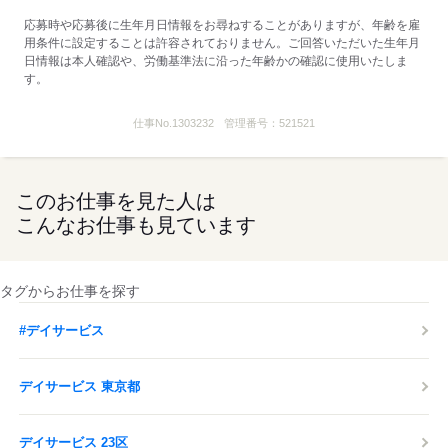
※処遇改善手当は試用期間中（3ヶ月）は支給なし
応募時や応募後に生年月日情報をお尋ねすることがありますが、年齢を雇
■受動喫煙防止措置：
用条件に設定することは許容されておりません。ご回答いただいた生年月
屋内禁煙
日情報は本人確認や、労働基準法に沿った年齢かの確認に使用いたしま
す。
応募する
仕事No.
1303232
管理番号：
521521
このお仕事を見た人は
こんなお仕事も見ています
タグからお仕事を探す
#デイサービス
デイサービス 東京都
デイサービス 23区