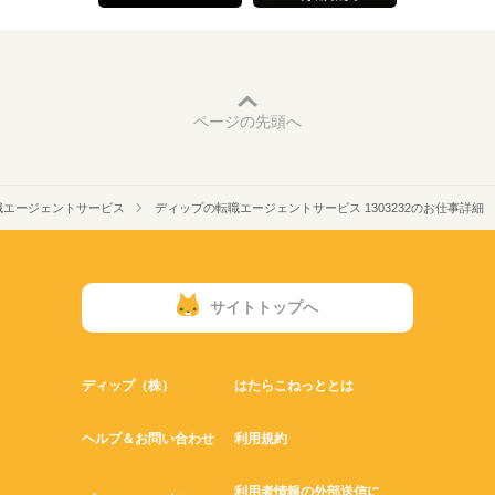
ページの先頭へ
職エージェントサービス
ディップの転職エージェントサービス 1303232のお仕事詳細
サイトトップへ
ディップ（株）
はたらこねっととは
ヘルプ＆お問い合わせ
利用規約
利用者情報の外部送信に