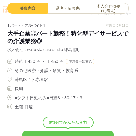
求人会社概要
0
募集内容
選考・応募先
(勤務先)
キープ
ログイン
メニュー
パート・アルバイト
更新日:5月12日
大手企業◎パート勤務！特化型デイサービスで
の介護業務◎
求人会社
wellbista care studio 練馬北町
時給 1,430 円 ～ 1,450 円
交通費一部支給
その他医療・介護・研究・教育系
練馬区 / 下赤塚駅
長期
■シフト日勤のみ■日勤8：30-17：3…
土曜 日曜
約1分でかんたん入力