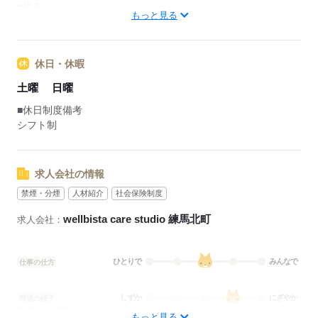
■備考
もっと見る
※休憩時間は法定通り
勤務日数：週4日～5日
休日・休暇
応募する
土曜
日曜
■休日制度備考
シフト制
求人会社の情報
禁煙・分煙
人材紹介
社会保険制度
wellbista care studio 練馬北町
求人会社：
ひとりで
みんなで
仕事の仕方
しずか
にぎやか
職場の様子
配属先部署：
もっと見る