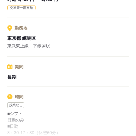
業界シェアトップクラスの企業が運営しているので、各種福利
交通費一部支給
厚生や研修制度などが充実しています。
応募する
勤務地
東京都 練馬区
東武東上線 下赤塚駅
期間
長期
時間
残業なし
■シフト
日勤のみ
■日勤
8：30-17：30（休憩60分）