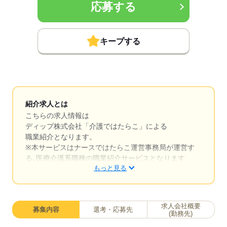
応募する
キープする
紹介求人とは
こちらの求人情報は
ディップ株式会社「介護ではたらこ」による
職業紹介となります。
※本サービスはナースではたらこ運営事務局が運営す
る､医療介護系職種の職業紹介サービスとなります
もっと見る
はたらこねっとからご応募ののち、「介護ではたら
こ」運営事務局よりご連絡いたします。
求人会社概要
募集内容
選考・応募先
★職業紹介とは？
(勤務先)
求職中の医療・介護系職種に関する転職を専任のキャ