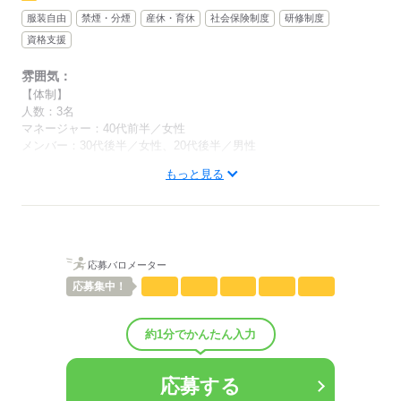
服装自由
禁煙・分煙
産休・育休
社会保険制度
研修制度
資格支援
雰囲気：
【体制】
人数：3名
マネージャー：40代前半／女性
メンバー：30代後半／女性、20代後半／男性
もっと見る
▽服装：私服
▽働き方：完全在宅勤務
※最初の1週間程度は出社が発生します
▽受動喫煙対策：屋内禁煙
男性
女性
男女の割合
応募バロメーター
応募
集中！
しずか
にぎやか
職場の様子
配属先部署：
約1分でかんたん入力
AIシステム開発・運営企業で、不動産情報のデータ入力をお任せし
ます。
人数
3人
応募する
男女比
（男1：女2）