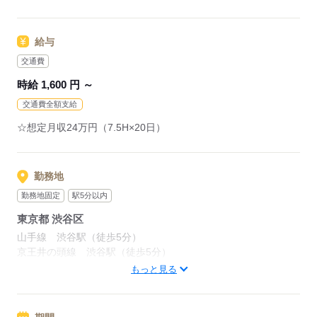
＜使用ツール＞
※ご経歴をなるべく詳細に記載いただけると、面談までがスム
・Excel、Word、PowerPoint
ーズです！
・自社システム
給与
交通費
応募する
応募する
時給 1,600 円 ～
交通費全額支給
☆想定月収24万円（7.5H×20日）
勤務地
勤務地固定
駅5分以内
東京都 渋谷区
山手線 渋谷駅（徒歩5分）
京王井の頭線 渋谷駅（徒歩5分）
東京メトロ半蔵門線 渋谷駅（徒歩5分）
もっと見る
渋谷駅より徒歩5分