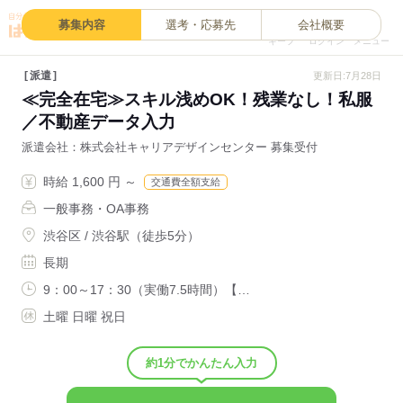
0
募集内容
選考・応募先
会社概要
キープ
ログイン
メニュー
派遣
更新日:7月28日
≪完全在宅≫スキル浅めOK！残業なし！私服
／不動産データ入力
派遣会社
株式会社キャリアデザインセンター 募集受付
時給 1,600 円 ～
交通費全額支給
一般事務・OA事務
渋谷区 / 渋谷駅（徒歩5分）
長期
9：00～17：30（実働7.5時間）【…
土曜 日曜 祝日
約1分でかんたん入力