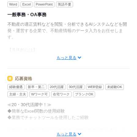
Word
Excel
PowerPoint
英語不要
一般事務・OA事務
不動産の適正賃料などを閲覧・分析できるAIシステムなどを開
発・運営する企業で、不動産情報のデータ入力をお任せしま
す。
【具体的には】
・自社システムを使用したデータ入力
もっと見る
→不動産サイトで情報を検索し、物件名や住所などを自社シス
テムに入力・整備していただきます
・サイト確認
応募資格
→上記で登録した情報のサイト目視確認等
経験優遇
新卒・第二
20代活躍
30代活躍
WEB登録
未経験OK
・その他、上記に付随する業務
主婦・主夫
Wワーク可
在宅ワーク
ブランクOK
＜ポイント＞
≪20・30代活躍中！≫
・最初は簡単な業務からお任せします！丁寧なレクチャーがあ
◆簡単なExcel関数の使用経験
りますのでご安心ください！
◆業務でチャットツールを使用したご経験
・日々の作業目標はありますが、「ノルマ」のようなものはあ
りません！
※ブランクがある方やこれまでのご経験に自信がない方も、ま
もっと見る
ずはお気軽にご応募ください！