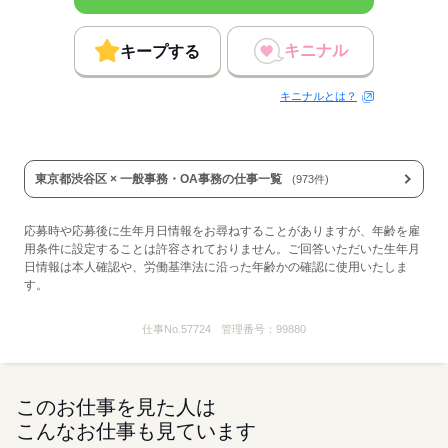
概要：
業界
IT・通信関連
キニナル
キープする
事業内容
不動産の適正賃料などを閲覧・分析できるAIシステムな
ど運営
キニナルとは？
応募する
東京都渋谷区 × 一般事務・OA事務の仕事一覧
(973件)
応募時や応募後に生年月日情報をお尋ねすることがありますが、年齢を雇
用条件に設定することは許容されておりません。ご回答いただいた生年月
日情報は本人確認や、労働基準法に沿った年齢かの確認に使用いたしま
す。
仕事No.
57724
管理番号：
99880
このお仕事を見た人は
こんなお仕事も見ています