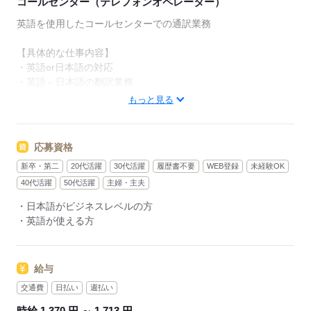
コールセンター（テレフォンオペレーター）
英語を使用したコールセンターでの通訳業務
【具体的な仕事内容】
・英語or日本語の対応
・英語⇔日本語の翻訳業務
もっと見る
【お問い合わせ例】
レストラン店員から「言葉が通じなくて...」
銀行で困った方から「口座開設をしたいのに意思疎通ができな
応募資格
くて...」
新卒・第二
20代活躍
30代活躍
履歴書不要
WEB登録
未経験OK
そんな日常的なお問合せも有ります！
40代活躍
50代活躍
主婦・主夫
直接感謝を受け取れるお仕事です！
・日本語がビジネスレベルの方
・英語が使える方
応募する
給与
交通費
日払い
週払い
時給 1,370 円 ～ 1,713 円