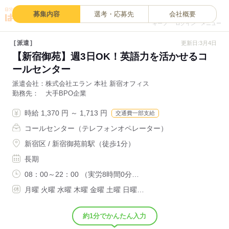
0
募集内容
選考・応募先
会社概要
キープ
ログイン
メニュー
派遣
更新日:3月4日
【新宿御苑】週3日OK！英語力を活かせるコ
ールセンター
派遣会社
株式会社エラン 本社 新宿オフィス
勤務先
大手BPO企業
時給 1,370 円 ～ 1,713 円
交通費一部支給
コールセンター（テレフォンオペレーター）
新宿区 / 新宿御苑前駅（徒歩1分）
長期
08：00～22：00 （実労8時間0分…
月曜 火曜 水曜 木曜 金曜 土曜 日曜…
約1分でかんたん入力