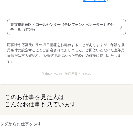
キニナルとは？
東京都新宿区 × コールセンター（テレフォンオペレーター）の仕
事一覧
(578件)
応募時や応募後に生年月日情報をお尋ねすることがありますが、年齢を雇
用条件に設定することは許容されておりません。ご回答いただいた生年月
日情報は本人確認や、労働基準法に沿った年齢かの確認に使用いたしま
す。
仕事No.
75779
管理番号：
113527
このお仕事を見た人は
こんなお仕事も見ています
タグからお仕事を探す