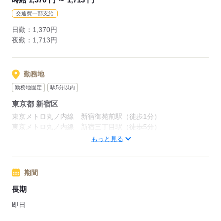
交通費一部支給
日勤：1,370円
夜勤：1,713円
勤務地
勤務地固定
駅5分以内
東京都 新宿区
東京メトロ丸ノ内線 新宿御苑前駅（徒歩1分）
東京メトロ丸ノ内線 新宿三丁目駅（徒歩5分）
山手線 新宿駅（徒歩15分）
もっと見る
新宿駅・新宿御苑駅などが近く、複数駅使えます！
周辺情報：
期間
駅チカで賑わっています！ショッピングやランチに便利です♪
長期
応募する
即日