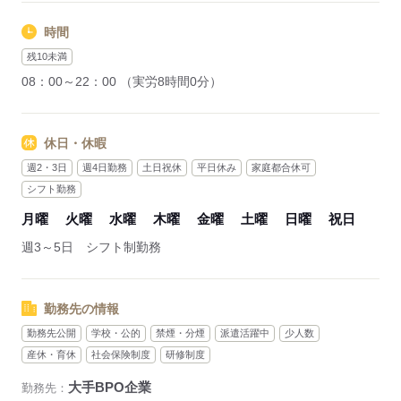
時間
残10未満
08：00～22：00 （実労8時間0分）
休日・休暇
週2・3日
週4日勤務
土日祝休
平日休み
家庭都合休可
シフト勤務
月曜
火曜
水曜
木曜
金曜
土曜
日曜
祝日
週3～5日 シフト制勤務
勤務先の情報
勤務先公開
学校・公的
禁煙・分煙
派遣活躍中
少人数
産休・育休
社会保険制度
研修制度
大手BPO企業
勤務先：