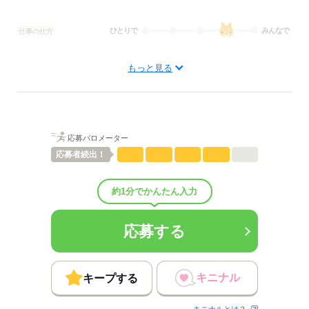
ひとりで
みんなで
仕事の仕方
しずか
にぎやか
職場の様子
もっと見る
概要：
業界
IT・通信関連
応募する
応募バロメーター
応募者
続出！
約1分でかんたん入力
応募する
キニナル
キープする