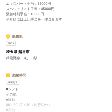
エキスパート手当：35000円
レッシュ休暇があるので、年1回6連休取得が可能です
スペシャリスト手当：45000円
緊急特別手当：10000円
※月給には上記手当を一律含みます
応募する
勤務地
車OK
埼玉県 越谷市
武蔵野線 東川口駅
勤務時間
残業なし
■シフト
その他
■日勤
08：30-17：30（休憩60分）
■夜勤