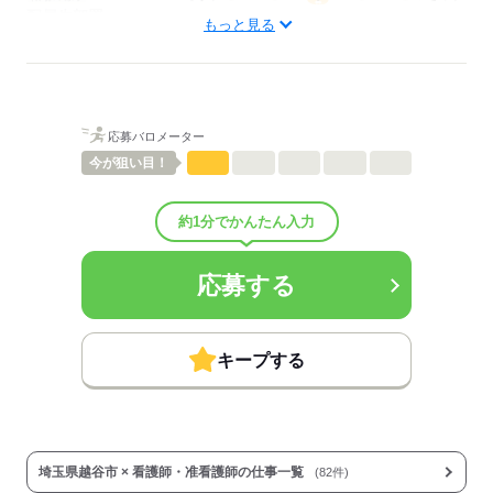
配属先部署：
もっと見る
看護に関する業務
待遇・福利厚生：
■昇給：年1回
■賞与：3ヶ月/年
■賞与備考：規定による
応募バロメーター
■退職金制度：有（勤続5年以上）
■退職金制度備考：
今が
狙い目！
■その他福利厚生：
・福利厚生設備あり（一人用勉強スペース、PC設置、マッサージチ
約1分でかんたん入力
ェア、エアロバイク、シャワー付き宿泊室など）
・職員食堂あり（1食100円）
■その他手当：
応募する
・夜勤時は深夜割増手当あり
・通勤手当30,000円以内
または住宅手当上限30,000円として
どちらか一方を選択し支給（就業規則による）
キープする
■受動喫煙防止措置：
屋内禁煙
応募する
埼玉県越谷市 × 看護師・准看護師の仕事一覧
(82件)