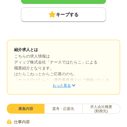
キープする
紹介求人とは
こちらの求人情報は
ディップ株式会社「ナースではたらこ」による
職業紹介となります。
はたらこねっとからご応募ののち、
「ナースではたらこ」運営事務局よりご連絡いたしま
もっと見る
す。
★職業紹介とは？
求職中の看護師さんの転職を専任の
求人会社概要
募集内容
選考・応募先
キャリアアドバイザーが入職まで無料でサポートいた
(勤務先)
します。
仕事内容