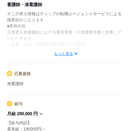
★ご利用メリット
看護師・准看護師
日本最大級の求人情報の中からぴったりな求人をご紹
介。
※この求人情報はディップの転職エージェントサービスによる
履歴書作成のアドバイスや面接日の調整だけでなく、
職業紹介になります。
お給料、お休み、入職時期の交渉もサポートします。
■業務内容
介護老人保健施設における看護業務・介護業務全般に従事して
【もちろん無料】
いただきます。
費用は一切かかりません。
・食事、入浴、排泄等の身の回りのお世話
・快適な療養環境の提供
もっと見る
・医師の診療補助
・心のケア（チームで実践）
応募資格
★施設の特徴★
＊少人数ユニット制（1ユニット9名）
准看護師
＊2棟あり（「自己決定権」を大切にする棟と「心の幸せ」を大
切にする棟）
給与
◎おすすめポイント◎
・世界最高レベルの介護を目指している施設
月給 280,000 円 ～
利用者の幸せを考え、寄り添ったケアを提供できる施設です
【給与内訳】
・休暇制度や設備など、福利厚生充実！
基本給：190000円～
職員へもサポートする体制がしっかりと整っています！リフ