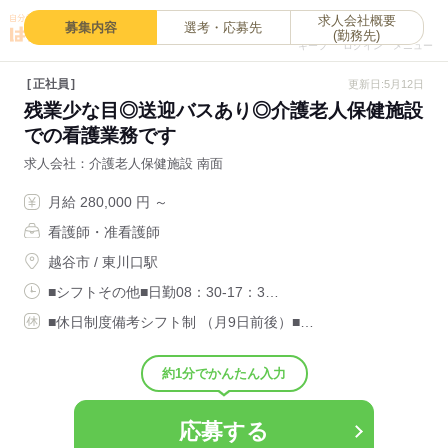
求人会社概要
0
募集内容
選考・応募先
(勤務先)
キープ
ログイン
メニュー
正社員
更新日:5月12日
残業少な目◎送迎バスあり◎介護老人保健施設
での看護業務です
求人会社
介護老人保健施設 南面
月給 280,000 円 ～
看護師・准看護師
越谷市 / 東川口駅
■シフトその他■日勤08：30-17：3…
■休日制度備考シフト制 （月9日前後）■…
約1分でかんたん入力
応募する