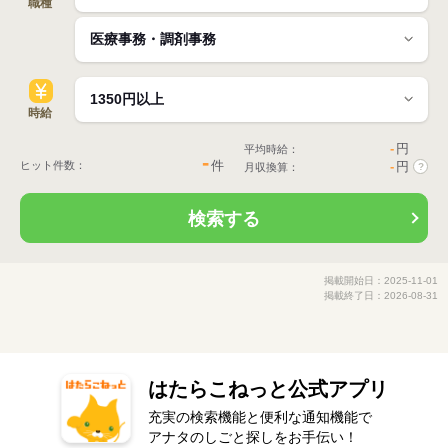
職種
時給
-
円
平均時給：
-
件
ヒット件数：
-
円
月収換算：
?
検索する
掲載開始日：2025-11-01
掲載終了日：2026-08-31
はたらこねっと公式アプリ
充実の検索機能と便利な通知機能で
アナタのしごと探しをお手伝い！