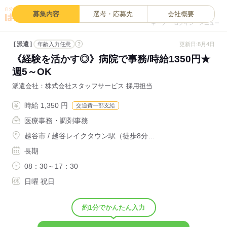
0
募集内容
選考・応募先
会社概要
キープ
ログイン
メニュー
派遣
?
更新日:8月4日
年齢入力任意
《経験を活かす◎》病院で事務/時給1350円★
週5～OK
派遣会社
株式会社スタッフサービス 採用担当
時給 1,350 円
交通費一部支給
医療事務・調剤事務
越谷市 / 越谷レイクタウン駅（徒歩8分…
長期
08：30～17：30
日曜 祝日
約1分でかんたん入力