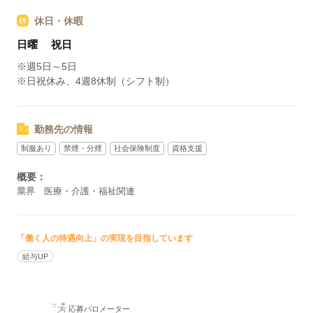
休日・休暇
日曜
祝日
※週5日～5日
※日祝休み、4週8休制（シフト制）
勤務先の情報
制服あり
禁煙・分煙
社会保険制度
資格支援
概要：
業界
医療・介護・福祉関連
「働く人の待遇向上」の実現を目指しています
給与UP
応募バロメーター