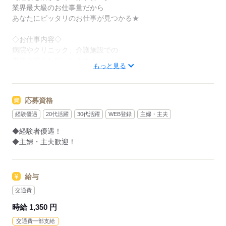
業界最大級のお仕事量だから
あなたにピッタリのお仕事が見つかる★
◇お仕事内容◇
病院やクリニック、介護施設での
事務作業をお願いします！
もっと見る
▼ 具体的には ▼
＊ 医療費の計算
応募資格
＊ PCへのデータ入力作業
＊ 受付対応
経験優遇
20代活躍
30代活躍
WEB登録
主婦・主夫
などをお願いします！
◆経験者優遇！
◆主婦・主夫歓迎！
「家の近くで働きたい」「スキマ時間を生かしたい」
など、あなたの希望を教えて下さいね◎
給与
交通費
応募する
時給 1,350 円
交通費一部支給