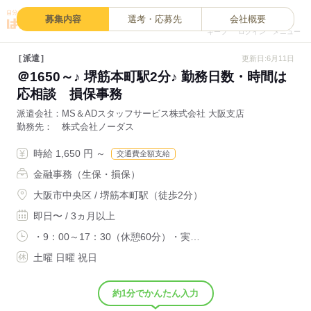
0
募集内容
選考・応募先
会社概要
キープ
ログイン
メニュー
派遣
更新日:6月11日
＠1650～♪ 堺筋本町駅2分♪ 勤務日数・時間は
応相談 損保事務
派遣会社
MS＆ADスタッフサービス株式会社 大阪支店
勤務先
株式会社ノーダス
時給 1,650 円 ～
交通費全額支給
金融事務（生保・損保）
大阪市中央区 / 堺筋本町駅（徒歩2分）
即日〜 / 3ヵ月以上
・9：00～17：30（休憩60分）・実…
土曜 日曜 祝日
約1分でかんたん入力