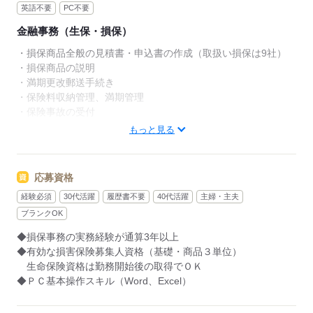
英語不要
PC不要
金融事務（生保・損保）
・損保商品全般の見積書・申込書の作成（取扱い損保は9社）
・損保商品の説明
・満期更改郵送手続き
・保険料収納管理、満期管理
・保険事故の受付
・生命保険の後方事務
もっと見る
応募する
応募資格
経験必須
30代活躍
履歴書不要
40代活躍
主婦・主夫
ブランクOK
◆損保事務の実務経験が通算3年以上
◆有効な損害保険募集人資格（基礎・商品３単位）
生命保険資格は勤務開始後の取得でＯＫ
◆ＰＣ基本操作スキル（Word、Excel）