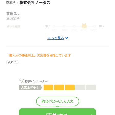
株式会社ノーダス
勤務先：
雰囲気：
屋内禁煙
低い
高い
多い年齢層
もっと見る
男性
女性
男女の割合
ひとりで
みんなで
仕事の仕方
「働く人の待遇向上」の実現を目指しています
高収入
しずか
にぎやか
職場の様子
配属先部署：
総合管理本部
応募バロメーター
人数
7人
人気
上昇中！
男女比
（男5：女2）
平均年齢
45歳
概要：
約1分でかんたん入力
業界
金融関連
事業内容
損害保険代理店業務及び生命保険業務
従業員数
1～29人