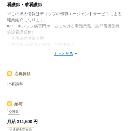
★ご利用メリット
看護師・准看護師
日本最大級の求人情報の中からぴったりな求人をご紹
介。
※この求人情報はディップの転職エージェントサービスによる
履歴書作成のアドバイスや面接日の調整だけでなく、
職業紹介になります。
お給料、お休み、入職時期の交渉もサポートします。
■パーキンソン病専門ホームにおける看護業務（訪問看護業務・
施設看護業務）
【もちろん無料】
・入居者の健康管理
費用は一切かかりません。
・主治医･薬剤師と連携した内服管理
・喀痰吸引、胃ろう、在宅酸素管理
もっと見る
・往診時の対応
＊居室数：65室
応募資格
★おすすめポイント★
個別性のある質の高いサービスの提供を目指していらっしゃ
正看護師
り、訪問看護・施設看護に携わりながら経験の幅が広がりま
す！
研修（パーキンソン病概論）が充実していて、専門医によるレ
給与
クチャーがあるので専門知識を深めることが可能です。
年間休日120日で、残業も少ないため、メリハリをつけて勤務
交通費
ができます！
月給 311,500 円
賞与も4.17ケ月の支給があり、モチベーションにつながりま
交通費全額支給
す。