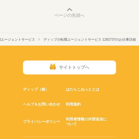
ページの先頭へ
職エージェントサービス
ディップの転職エージェントサービス 1282737のお仕事詳細
サイトトップへ
ディップ（株）
はたらこねっととは
ヘルプ＆お問い合わせ
利用規約
利用者情報の外部送信に
プライバシーポリシー
ついて