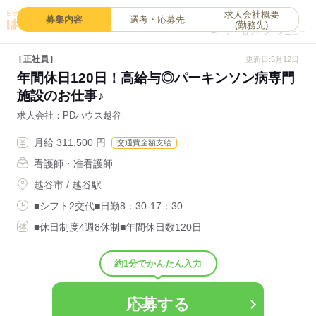
求人会社概要
0
募集内容
選考・応募先
(勤務先)
キープ
ログイン
メニュー
正社員
更新日:5月12日
年間休日120日！高給与◎パーキンソン病専門
施設のお仕事♪
求人会社
PDハウス越谷
月給 311,500 円
交通費全額支給
看護師・准看護師
越谷市 / 越谷駅
■シフト2交代■日勤8：30-17：30…
■休日制度4週8休制■年間休日数120日
約1分でかんたん入力
応募する