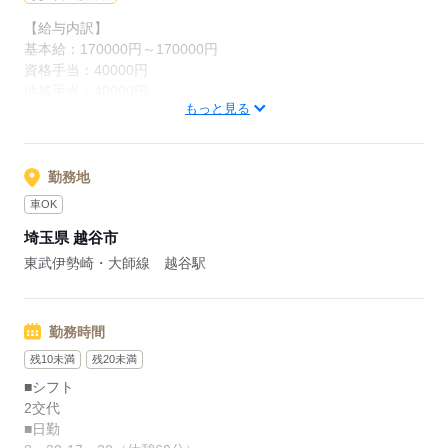
【給与内訳】
基本給：170000円～170000円
応募する
資格手当：40000円
地域手当：40000円
もっと見る
業務手当：60000円
処遇改善手当：1500円
※月給には上記手当を一律含みます
勤務地
車OK
応募する
埼玉県 越谷市
東武伊勢崎・大師線 越谷駅
勤務時間
残10未満
残20未満
■シフト
2交代
■日勤