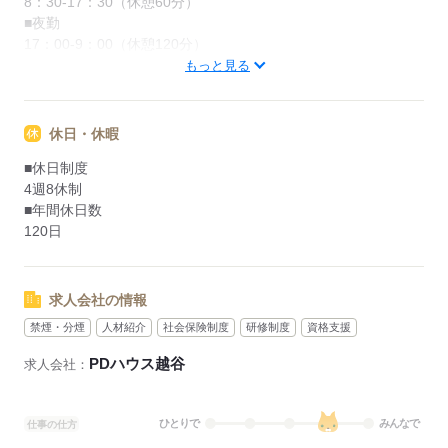
8：30-17：30（休憩60分）
■夜勤
17：00-9：00（休憩120分）
もっと見る
応募する
休日・休暇
■休日制度
4週8休制
■年間休日数
120日
求人会社の情報
禁煙・分煙
人材紹介
社会保険制度
研修制度
資格支援
PDハウス越谷
求人会社：
ひとりで
みんなで
仕事の仕方