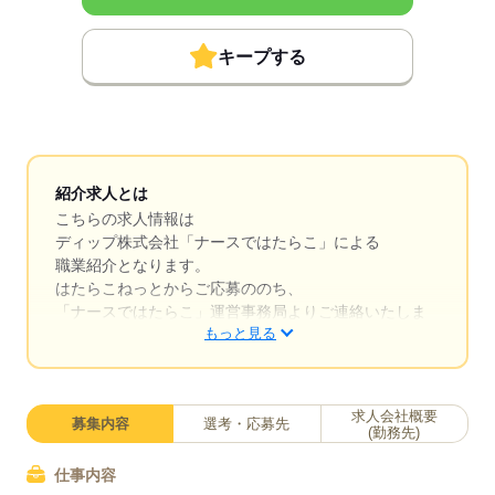
キープする
紹介求人とは
こちらの求人情報は
ディップ株式会社「ナースではたらこ」による
職業紹介となります。
はたらこねっとからご応募ののち、
「ナースではたらこ」運営事務局よりご連絡いたしま
もっと見る
す。
★職業紹介とは？
求職中の看護師さんの転職を専任の
求人会社概要
募集内容
選考・応募先
キャリアアドバイザーが入職まで無料でサポートいた
(勤務先)
します。
仕事内容