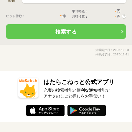
時給
-
円
平均時給：
-
件
ヒット件数：
-
円
月収換算：
?
検索する
掲載開始日：2025-10-28
掲載終了日：2035-12-31
はたらこねっと公式アプリ
充実の検索機能と便利な通知機能で
アナタのしごと探しをお手伝い！