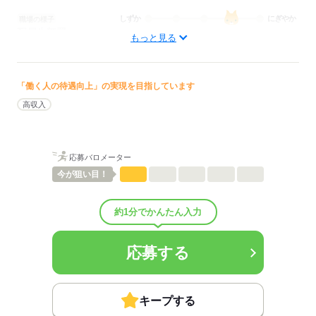
しずか
にぎやか
職場の様子
配属先部署：
もっと見る
訪問看護; 看護に関する業務
待遇・福利厚生：
■昇給：年1回
■賞与：4.17ヶ月/年
「働く人の待遇向上」の実現を目指しています
■賞与備考：なし
高収入
■退職金制度：有（勤続5年以上）
■退職金制度備考：
■その他福利厚生：
資格取得支援制度
応募バロメーター
家賃補助制度
今が
狙い目！
■受動喫煙防止措置：
敷地内禁煙
約1分でかんたん入力
応募する
応募する
キープする