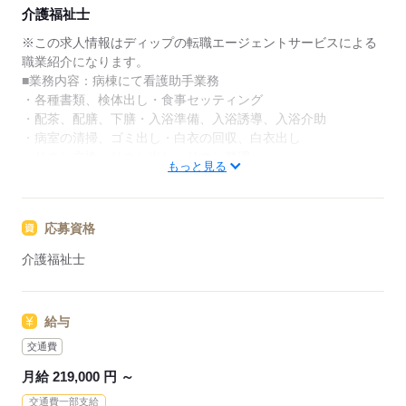
す。
介護福祉士
★ご利用メリット
※この求人情報はディップの転職エージェントサービスによる
日本最大級の求人情報の中からぴったりな求人をご紹
職業紹介になります。
介｡
■業務内容：病棟にて看護助手業務
履歴書作成のアドバイスや面接日の調整だけでなく、
・各種書類、検体出し・食事セッティング
お給料、お休み、入職時期の交渉もサポートします。
・配茶、配膳、下膳・入浴準備、入浴誘導、入浴介助
・病室の清掃、ゴミ出し・白衣の回収、白衣出し
【もちろん無料】
・リネン交換、リネン出し、リネン整理
もっと見る
費用は一切かかりません。
・オムツ補充、不潔オムツ出し、オムツ交換
★おすすめポイント★
応募資格
新規オープンのため、新しい組織を一から作り上げていく、や
りがいのある環境に携わることができます！
介護福祉士
年間休日が115日あり、夜勤明けの休みを利用することでメリ
ハリをつけた勤務が可能です◎
子育て支援制度、医療費補助制度などの福利厚生が充実！職員
給与
食堂あり♪ 長期的に勤務ができる環境です。
看護奨学金制度もあります！
交通費
月給 219,000 円 ～
応募する
交通費一部支給