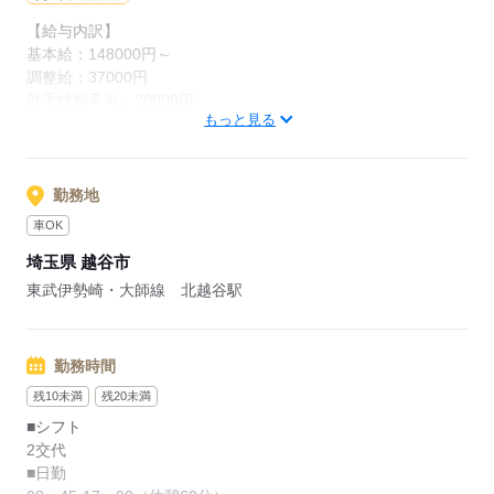
【給与内訳】
基本給：148000円～
調整給：37000円
助手特別手当：20000円
もっと見る
処遇改善手当：6000円
レベル手当：8000円
※月給には上記手当を一律含みます
勤務地
車OK
応募する
埼玉県 越谷市
東武伊勢崎・大師線 北越谷駅
勤務時間
残10未満
残20未満
■シフト
2交代
■日勤