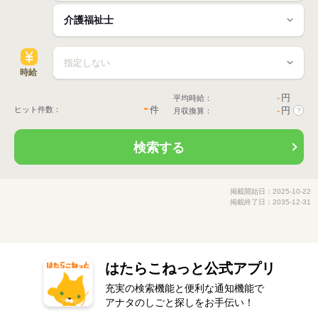
時給
-
円
平均時給：
-
件
ヒット件数：
-
円
月収換算：
?
検索する
掲載開始日：2025-10-22
掲載終了日：2035-12-31
はたらこねっと公式アプリ
充実の検索機能と便利な通知機能で
アナタのしごと探しをお手伝い！