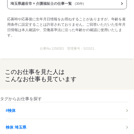
埼玉県越谷市 × 介護福祉士の仕事一覧
(30件)
償いたします。）
・看護奨学金制度（資格取得後2年間勤務で返済免除）
■受動喫煙防止措置：
応募時や応募後に生年月日情報をお尋ねすることがありますが、年齢を雇
敷地内禁煙
用条件に設定することは許容されておりません。ご回答いただいた生年月
日情報は本人確認や、労働基準法に沿った年齢かの確認に使用いたしま
す。
応募する
仕事No.
1258301
管理番号：
521521
このお仕事を見た人は
こんなお仕事も見ています
タグからお仕事を探す
#検体
検体 埼玉県