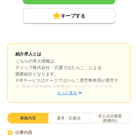
キープする
紹介求人とは
こちらの求人情報は
ディップ株式会社「介護ではたらこ」による
職業紹介となります。
※本サービスはナースではたらこ運営事務局が運営す
る､医療介護系職種の職業紹介サービスとなります
もっと見る
はたらこねっとからご応募ののち、「介護ではたら
こ」運営事務局よりご連絡いたします。
求人会社概要
募集内容
選考・応募先
★職業紹介とは？
(勤務先)
求職中の医療・介護系職種に関する転職を専任のキャ
リアアドバイザーが入職まで無料でサポートいたしま
仕事内容