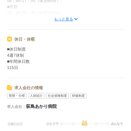
08：45-17：00（休憩60分）
■夜勤
16：45-09：00（休憩120分）
もっと見る
応募する
休日・休暇
■休日制度
4週7休制
■年間休日数
115日
求人会社の情報
禁煙・分煙
人材紹介
社会保険制度
研修制度
荻島あかり病院
求人会社：
ひとりで
みんなで
仕事の仕方