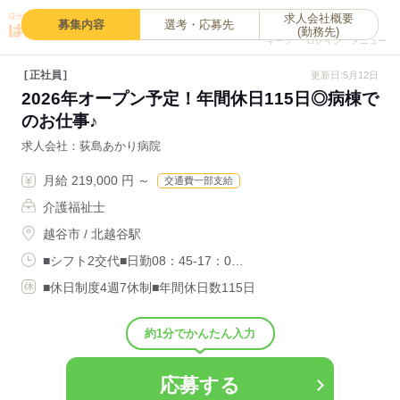
求人会社概要
0
募集内容
選考・応募先
(勤務先)
キープ
ログイン
メニュー
正社員
更新日:5月12日
2026年オープン予定！年間休日115日◎病棟で
のお仕事♪
求人会社
荻島あかり病院
月給 219,000 円 ～
交通費一部支給
介護福祉士
越谷市 / 北越谷駅
■シフト2交代■日勤08：45-17：0…
■休日制度4週7休制■年間休日数115日
約1分でかんたん入力
応募する