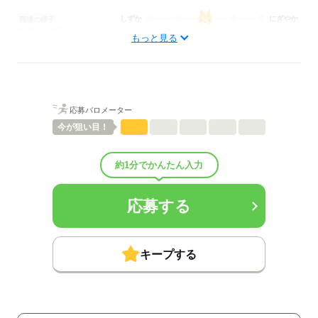
しずか
にぎやか
職場の様子
配属先部署：
もっと見る
看護助手
待遇・福利厚生：
■昇給：年1回
■賞与：3ヶ月/年
■賞与備考：なし
応募バロメーター
■退職金制度：有（勤続3年以上）
■退職金制度備考：
今が
狙い目！
■その他福利厚生：
・保育費補助制度
約1分でかんたん入力
※全額補助（非常勤は常勤の3/4以上勤務の方対象）
・学童保育費補助制度（小学校４年生まで）※非常勤は規定あり
・制服貸与
応募する
・職員食堂利用可能（昼：1食300円、夜勤時の夕食・朝食無料提
供）
・資格取得支援制度あり
・永年勤続表彰（10年・20年・30年）
キープする
・職員専用保養所あり（南房総シーサイド貴賓館）
・院内診療費補助制度
・誕生日月に図書カードをプレゼント
・就業不能補償制度 2020年4月導入（対象：59歳未満の正社員）
（病気やケガで働くことができなくなった方は、退職後も所得を補