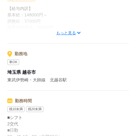
【給与内訳】
基本給：148000円～
調整給：37000円
助手特別手当：20000円
もっと見る
処遇改善手当：6000円
レベル手当：3000円
※月給には上記手当を一律含みます
勤務地
車OK
応募する
埼玉県 越谷市
東武伊勢崎・大師線 北越谷駅
勤務時間
残10未満
残20未満
■シフト
2交代
■日勤