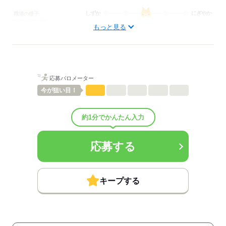
しずか
にぎやか
職場の様子
配属先部署：
もっと見る
看護助手
待遇・福利厚生：
■昇給：年1回
■賞与：3ヶ月/年
■賞与備考：なし
応募バロメーター
■退職金制度：有（勤続3年以上）
■退職金制度備考：
今が
狙い目！
■その他福利厚生：
・保育費補助制度
約1分でかんたん入力
※全額補助（非常勤は常勤の3/4以上勤務の方対象）
・学童保育費補助制度（小学校４年生まで）※非常勤は規定あり
・制服貸与
応募する
・職員食堂利用可能（昼：1食300円、夜勤時の夕食・朝食無料提
供）
・資格取得支援制度あり
・永年勤続表彰（10年・20年・30年）
キープする
・職員専用保養所あり（南房総シーサイド貴賓館）
・院内診療費補助制度
・誕生日月に図書カードをプレゼント
・就業不能補償制度 2020年4月導入（対象：59歳未満の正社員）
（病気やケガで働くことができなくなった方は、退職後も所得を補