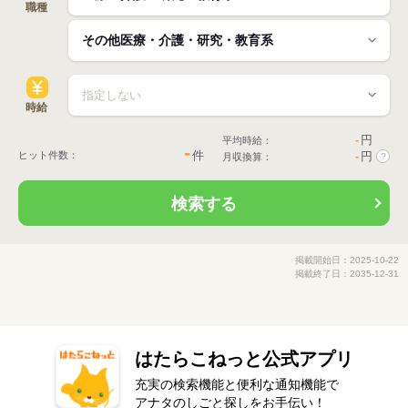
職種
時給
-
円
平均時給：
-
件
ヒット件数：
-
円
月収換算：
?
検索する
掲載開始日：2025-10-22
掲載終了日：2035-12-31
はたらこねっと公式アプリ
充実の検索機能と便利な通知機能で
アナタのしごと探しをお手伝い！