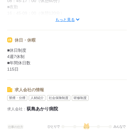
08：45-17：00（休憩60分）
■夜勤
16：45-09：00（休憩120分）
もっと見る
応募する
休日・休暇
■休日制度
4週7休制
■年間休日数
115日
求人会社の情報
禁煙・分煙
人材紹介
社会保険制度
研修制度
荻島あかり病院
求人会社：
ひとりで
みんなで
仕事の仕方