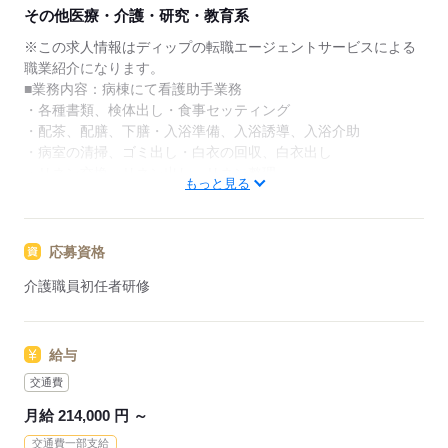
す。
その他医療・介護・研究・教育系
★ご利用メリット
※この求人情報はディップの転職エージェントサービスによる
日本最大級の求人情報の中からぴったりな求人をご紹
職業紹介になります。
介｡
■業務内容：病棟にて看護助手業務
履歴書作成のアドバイスや面接日の調整だけでなく、
・各種書類、検体出し・食事セッティング
お給料、お休み、入職時期の交渉もサポートします。
・配茶、配膳、下膳・入浴準備、入浴誘導、入浴介助
・病室の清掃、ゴミ出し・白衣の回収、白衣出し
【もちろん無料】
・リネン交換、リネン出し、リネン整理
もっと見る
費用は一切かかりません。
・オムツ補充、不潔オムツ出し、オムツ交換
★おすすめポイント★
応募資格
新規オープンのため、新しい組織を一から作り上げていく、や
りがいのある環境に携わることができます！
介護職員初任者研修
年間休日が115日あり、夜勤明けの休みを利用することでメリ
ハリをつけた勤務が可能です◎
子育て支援制度、医療費補助制度などの福利厚生が充実！職員
給与
食堂あり♪ 長期的に勤務ができる環境です。
看護奨学金制度もあります！
交通費
月給 214,000 円 ～
応募する
交通費一部支給