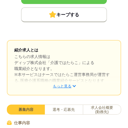
キープする
紹介求人とは
こちらの求人情報は
ディップ株式会社「介護ではたらこ」による
職業紹介となります。
※本サービスはナースではたらこ運営事務局が運営す
る､医療介護系職種の職業紹介サービスとなります
もっと見る
はたらこねっとからご応募ののち、「介護ではたら
こ」運営事務局よりご連絡いたします。
求人会社概要
募集内容
選考・応募先
★職業紹介とは？
(勤務先)
求職中の医療・介護系職種に関する転職を専任のキャ
リアアドバイザーが入職まで無料でサポートいたしま
仕事内容