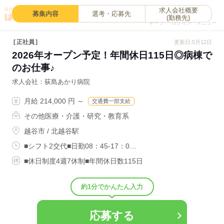
求人会社概要
0
募集内容
選考・応募先
(勤務先)
キープ
ログイン
メニュー
正社員
更新日:5月12日
2026年オープン予定！年間休日115日◎病棟で
のお仕事♪
求人会社
荻島あかり病院
月給 214,000 円 ～
交通費一部支給
その他医療・介護・研究・教育系
越谷市 / 北越谷駅
■シフト2交代■日勤08：45-17：0…
■休日制度4週7休制■年間休日数115日
約1分でかんたん入力
応募する