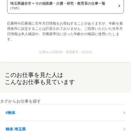
埼玉県越谷市 × その他医療・介護・研究・教育系の仕事一覧
償いたします。）
(73件)
・看護奨学金制度（資格取得後2年間勤務で返済免除）
■受動喫煙防止措置：
敷地内禁煙
応募時や応募後に生年月日情報をお尋ねすることがありますが、年齢を雇
用条件に設定することは許容されておりません。ご回答いただいた生年月
日情報は本人確認や、労働基準法に沿った年齢かの確認に使用いたしま
応募する
す。
仕事No.
1258299
管理番号：
521521
このお仕事を見た人は
こんなお仕事も見ています
タグからお仕事を探す
#検体
検体 埼玉県