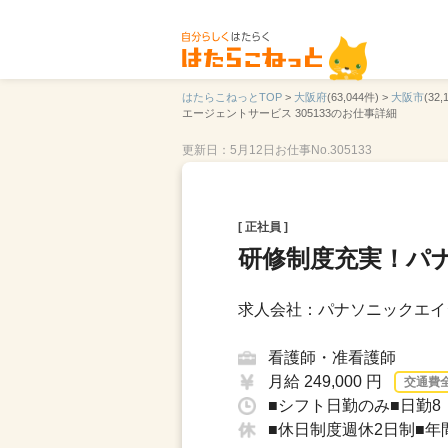
はたらこねっとTOP
>
大阪府
(63,044件) >
大阪市
(32,
エージェントサービス 305133のお仕事詳細
更新日：5月12日
お仕事No.305133
[ 正社員 ]
研修制度充実！パ
求人会社：パナソニックエイ
看護師・准看護師
月給 249,000 円
交通費
■シフト日勤のみ■日勤8：
■休日制度週休2日制■年