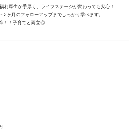
福利厚生が手厚く、ライフステージが変わっても安心！
～3ヶ月のフォローアップまでしっかり学べます。
水準！！子育てと両立◎
円