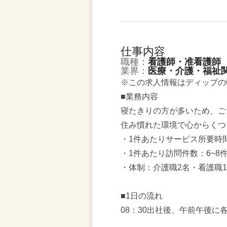
仕事内容
職種：
看護師・准看護師
業界：
医療・介護・福祉
※この求人情報はディップの
■業務内容
寝たきりの方が多いため、ご
住み慣れた環境で心からくつ
・1件あたりサービス所要時間
・1件あたり訪問件数：6~8
・体制：介護職2名・看護職1
■1日の流れ
08：30出社後、午前午後に