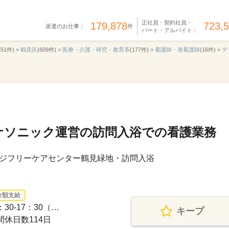
正社員・契約社員・
179,878
723,
派遣のお仕事：
件
パート・アルバイト：
151件) >
鶴見区
(609件) >
医療・介護・研究・教育系
(177件) >
看護師・准看護師
(16件) >
デ
ナソニック運営の訪問入浴での看護業務
ジフリーケアセンター鶴見緑地・訪問入浴
全額支給
30-17：30（…
キープ
間休日数114日