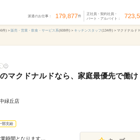
正社員・契約社員・
179,877
723,
派遣のお仕事：
件
パート・アルバイト：
56件) >
販売・営業・飲食・サービス系
(608件) >
キッチンスタッフ
(134件) >
マクドナルド H
意
?
OKのマクドナルドなら、家庭最優先で働け
中緑丘店
一部支給
は営業時間となります…