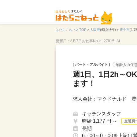
はたらこねっとTOP
>
大阪府
(63,045件) >
豊中市
(1,7
更新日：8月7日
お仕事No.H_27815_AL
[ パート・アルバイト ]
年齢入力任
週1日、1日2h～
ます！
求人会社：マクドナルド 豊
キッチンスタッフ
時給 1,177 円 ～
交通費
長期
6：00～0：00※上記