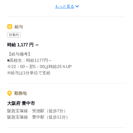
□子育てを優先して働きたい
・清掃
もっと見る
レジのメニューは写真付き！
□シフトを自由に組めるとうれしい
最初は覚えきれなくても、
□働くのはかなりひさびさ or 初めて
調理にはすべてマニュアルあり◎
あせらず探せば大丈夫。
□テキパキ動くのは得意な方かも
その通りに作ればOKなので
給与
□よく知ってるお店だと安心
料理をしたことがない人でも
先輩からのメッセージ
サクサク覚えられます。
扶養内
朝～昼の時間帯は
誰がクルーとして働いても「仕事がわかりやすい」
時給 1,177 円 ～
主婦（夫）さんが多数活躍中。
そんな環境を目指しています
応募する
【給与備考】
「お客さまと接するうちに笑顔が増えた」
■高校生：時給1177円～
単純に「マクドナルドのメニュー、特にポテトが好き
「カラダを動かしてリフレッシュできる」
※22：00～翌5：00は時給25％UP
で！笑」
と、好評です。
※給与は1分単位で支給
なんてきっかけで応募してくれる方もたくさんいるの
ちょうどいい息抜きにもなりますよ！
で
気楽に来てくださいね！
勤務地
応募する
大阪府 豊中市
阪急宝塚線 蛍池駅（徒歩7分）
阪急宝塚線 豊中駅（徒歩11分）