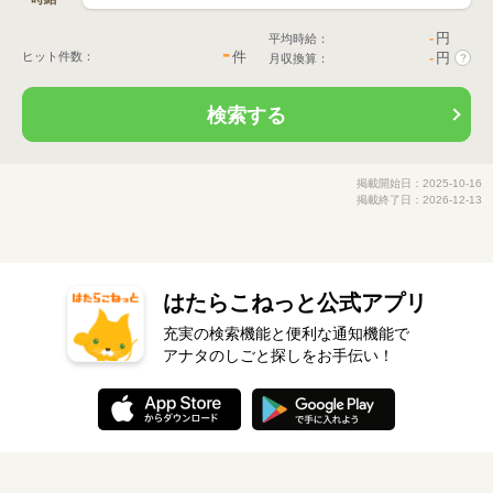
-
円
平均時給：
-
件
ヒット件数：
-
円
月収換算：
?
検索する
掲載開始日：2025-10-16
掲載終了日：2026-12-13
はたらこねっと公式アプリ
充実の検索機能と便利な通知機能で
アナタのしごと探しをお手伝い！