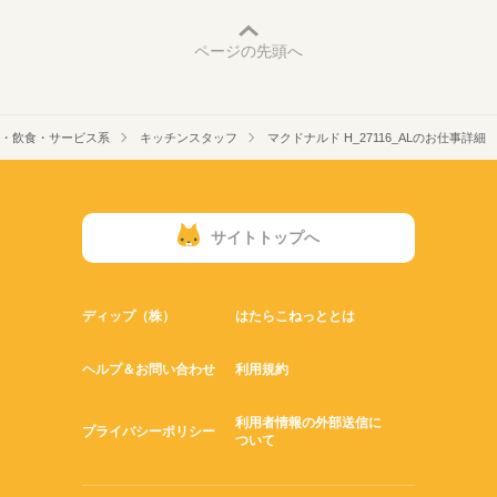
ページの先頭へ
・飲食・サービス系
キッチンスタッフ
マクドナルド H_27116_ALのお仕事詳細
サイトトップへ
ディップ（株）
はたらこねっととは
ヘルプ＆お問い合わせ
利用規約
利用者情報の外部送信に
プライバシーポリシー
ついて