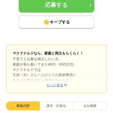
応募する
キープする
マクドナルドなら、家庭と両立もらくらく！
子育てと仕事を両立したい方。
家庭が落ち着いてきた40代・50代の方。
マクドナルドでは
主婦（夫）さん一人ひとりの家庭事情に
あわせた働きやすい環境があります！
もっと見る
シフトの組みやすさ、バツグン
￣￣￣￣￣￣￣￣￣￣￣￣￣￣
募集内容
選考・応募先
会社概要
子どもが保育園にあがり一段落。
ひさびさにお仕事しようかな？