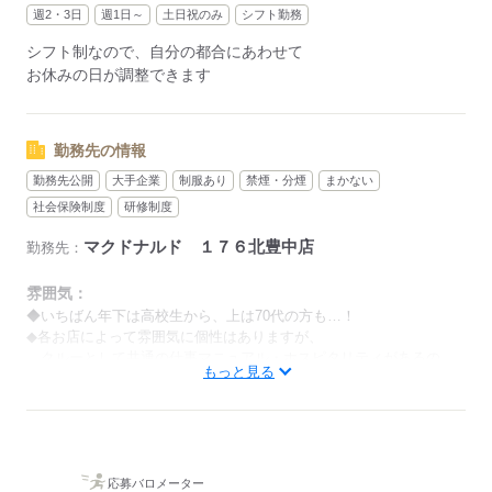
週2・3日
週1日～
土日祝のみ
シフト勤務
応募する
シフト制なので、自分の都合にあわせて
お休みの日が調整できます
勤務先の情報
勤務先公開
大手企業
制服あり
禁煙・分煙
まかない
社会保険制度
研修制度
マクドナルド １７６北豊中店
勤務先：
雰囲気：
◆いちばん年下は高校生から、上は70代の方も…！
◆各お店によって雰囲気に個性はありますが、
クルーとして共通の仕事マニュアル・ホスピタリティがあるの
もっと見る
で、
歳関係なく仕事を教えあえるのが特徴です。
男性
女性
男女の割合
応募バロメーター
ひとりで
みんなで
仕事の仕方