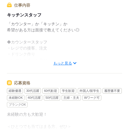
でも、いきなりフルタイムは
仕事内容
ちょっと不安…？
キッチンスタッフ
マクドナルドなら週1日からでもOK。
「カウンター」か「キッチン」か
午前中に数時間でもOK。
希望がある方は面接で教えてください◎
さらに、シフト提出は1週間ごと！
◆カウンタースタッフ
日々の子どもとのふれあいタイム、
・レジでの接客、注文
授業参観や運動会などの学校行事、
・ドリンク作り
子育て仲間とランチやお買い物。
・ソフトクリーム作り
もっと見る
たくさんの予定も、余裕を持って
・商品のお渡し
スケジュールを組めますよ。
・店内清掃
応募資格
最初はカウンターでの注文受付から。
全店統一の分かりやすい
タッチパネル式のレジで
経験優遇
30代活躍
60代歓迎
学生歓迎
外国人/留学生
履歴書不要
マニュアルを用意しています
操作は商品を選んでタッチするだけ◎
未経験OK
40代活躍
50代活躍
主婦・主夫
Wワーク可
￣￣￣￣￣￣￣￣￣￣￣￣￣￣
ブランクOK
初めはオリエンテーションで
接客ルールなどをお勉強。
未経験の方も大歓迎！
◆キッチンでの調理
その後、トレーナーと一緒に
・ハンバーガーやポテトの調理
カウンターデビュー。
＜ひとつでも当てはまる方、ぜひ＞
・資材の補充