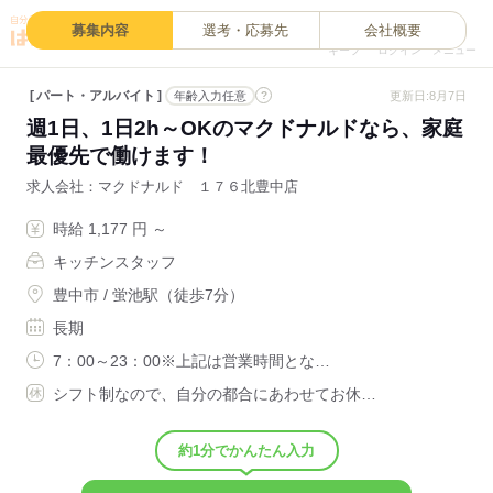
0
募集内容
選考・応募先
会社概要
キープ
ログイン
メニュー
パート・アルバイト
?
更新日:8月7日
年齢入力任意
週1日、1日2h～OKのマクドナルドなら、家庭
最優先で働けます！
求人会社
マクドナルド １７６北豊中店
時給 1,177 円 ～
キッチンスタッフ
豊中市 / 蛍池駅（徒歩7分）
長期
7：00～23：00※上記は営業時間とな…
シフト制なので、自分の都合にあわせてお休…
約1分でかんたん入力