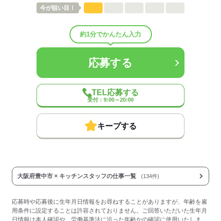
今が
狙い目！
しずか
にぎやか
職場の様子
配属先部署：
約1分でかんたん入力
男女比
（男4：女6）
待遇・福利厚生：
応募する
◆制服貸与
◆社会保険あり
◆全店舗完全禁煙
◆副業・WワークOK
TEL応募する
◆昇給あり
受付：9:00～20:00
◆扶養内勤務OK
キープする
◆研修あり
…全てのクルーを対象とした
研修を行っています。
オリエンテーション後、あなたの
成長に合わせてトレーニングを実施。
1ヶ月を目途に、職場に溶け込めたか、
大阪府豊中市 × キッチンスタッフの仕事一覧
(134件)
仕事に慣れたかどうかを確認します。
※時給変動なし。
応募時や応募後に生年月日情報をお尋ねすることがありますが、年齢を雇
用条件に設定することは許容されておりません。ご回答いただいた生年月
◆食事補助あり
日情報は本人確認や、労働基準法に沿った年齢かの確認に使用いたしま
…マクドナルドのメニューが