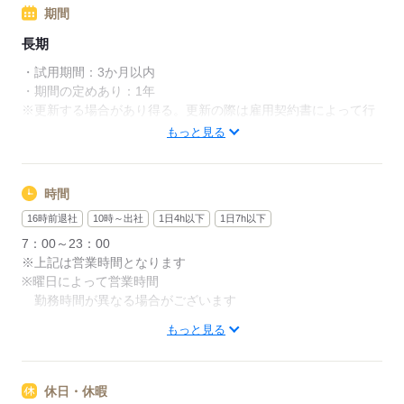
期間
長期
・試用期間：3か月以内
・期間の定めあり：1年
※更新する場合があり得る。更新の際は雇用契約書によって行
う。
もっと見る
応募する
時間
16時前退社
10時～出社
1日4h以下
1日7h以下
7：00～23：00
※上記は営業時間となります
※曜日によって営業時間
勤務時間が異なる場合がございます
もっと見る
週1日～、1日2h～OK！
シフトは1週間毎の自己申告制
忙しい方も、予定に合わせて働けます♪
休日・休暇