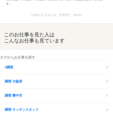
す。
全て30％OFF！セットも単品も！
◆前給制度あり
仕事No.
H_27116_AL
管理番号：
385814
…働いた分の一部を
お給料日前にもらえちゃいます！
最短で翌日の振込が可能♪
このお仕事を見た人は
◆クルーだけの割引制度あり
こんなお仕事も見ています
…本・CDも割引で購入できる特典等
※店舗によっては実施していないものもあります。
タグからお仕事を探す
【コロナ感染拡大防止の取り組み】
・マスクの従業員配布
#調理
・手洗いの徹底（最低1時間に1回）
・勤務開始前の検温
調理 大阪府
・アルコール消毒液の設置 など
お客様、従業員をはじめ全ての
調理 豊中市
皆様の安全を最優先し、
感染症対策の取り組みを行っております。
調理 キッチンスタッフ